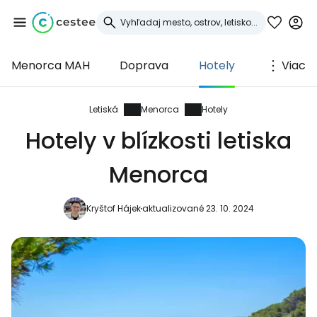
Menorca MAH
Doprava
Hotely
Viac
Prihláste sa do
služby Cestee
Letiská
Menorca
Hotely
Hotely v blízkosti letiska
... celosvetovej komunity cestovateľov
Menorca
Pokračovať so službou Google
Kryštof Hájek
aktualizované 23. 10. 2024
Pokračovať na Facebooku
Pokračovať s e-mailom