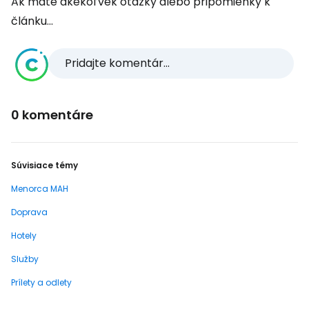
Ak máte akékoľvek otázky alebo pripomienky k
článku...
Pridajte komentár...
0 komentáre
Súvisiace témy
Menorca MAH
Doprava
Hotely
Služby
Prílety a odlety