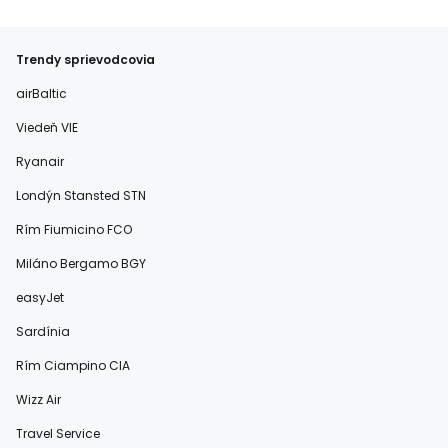
Trendy sprievodcovia
airBaltic
Viedeň VIE
Ryanair
Londýn Stansted STN
Rím Fiumicino FCO
Miláno Bergamo BGY
easyJet
Sardínia
Rím Ciampino CIA
Wizz Air
Travel Service