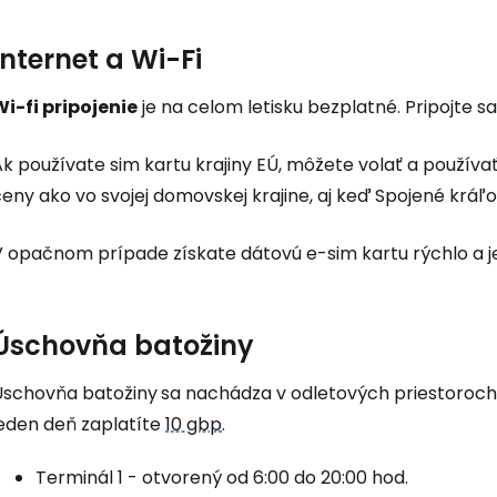
Internet a Wi-Fi
Wi-fi pripojenie
je na celom letisku bezplatné. Pripojte sa
Ak používate sim kartu krajiny EÚ, môžete volať a použív
eny ako vo svojej domovskej krajine, aj keď Spojené kráľo
V opačnom prípade získate dátovú e-sim kartu rýchlo a
Úschovňa batožiny
Úschovňa batožiny
sa nachádza v odletových priestoroch te
jeden deň zaplatíte
10 gbp
.
Terminál 1 - otvorený od 6:00 do 20:00 hod.