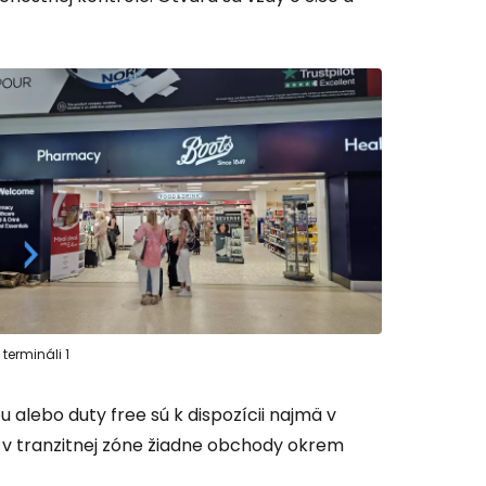
ľov
ovať so službou Google
ačovať na Facebooku
ačovať s e-mailom
 termináli 1
alebo duty free sú k dispozícii najmä v
á v tranzitnej zóne žiadne obchody okrem