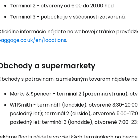
Terminál 2 - otvorený od 6:00 do 20:00 hod.
Terminál 3 - pobočka je v súčasnosti zatvorená.
Oficiálne informácie nájdete na webovej stránke prevád
baggage.co.uk/en/locations
.
Obchody a supermarkety
Obchody s potravinami a zmiešaným tovarom nájdete na 
Marks & Spencer - terminál 2 (pozemná strana), otvo
WHSmith - terminál 1 (landside), otvorené 3:30-20:00;
Prihláste sa
posledný let); terminál 2 (airside), otvorené 5:00-17:0
posledný let; terminál 3 (landside), otvorené 7:00-23
Lekárne Boots nájdete vo všetkých termináloch po bezpeč