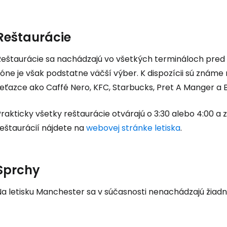
Reštaurácie
Reštaurácie sa nachádzajú vo všetkých termináloch pred a
óne je však podstatne väčší výber. K dispozícii sú známe
eťazce ako Caffé Nero, KFC, Starbucks, Pret A Manger a B
rakticky všetky reštaurácie otvárajú o 3:30 alebo 4:00 a
reštaurácií nájdete na
webovej stránke letiska
.
Sprchy
Na letisku Manchester sa v súčasnosti nenachádzajú žiadn