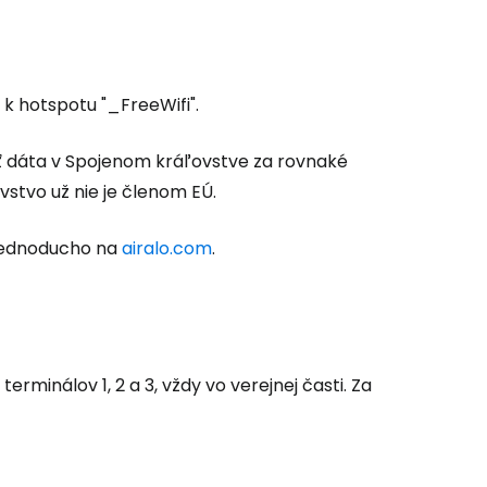
 k hotspotu "_FreeWifi".
ať dáta v Spojenom kráľovstve za rovnaké
vstvo už nie je členom EÚ.
 jednoducho na
airalo.com
.
rminálov 1, 2 a 3, vždy vo verejnej časti. Za