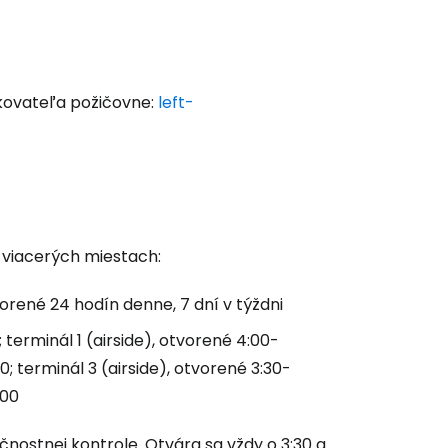
zkovateľa požičovne:
left-
viacerých miestach:
rené 24 hodín denne, 7 dní v týždni
 terminál 1 (airside), otvorené 4:00-
 do služby
0; terminál 3 (airside), otvorené 3:30-
:00
nostnej kontrole. Otvára sa vždy o 3:30 a