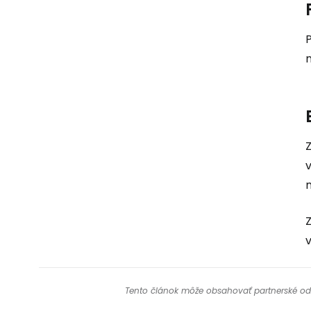
n
v
Tento článok môže obsahovať partnerské odkaz