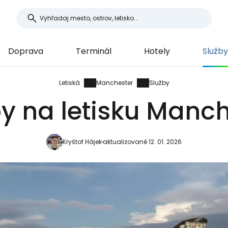
Doprava
Terminál
Hotely
Služby
Letiská
Manchester
Služby
y na letisku Manc
Kryštof Hájek
aktualizované 12. 01. 2026