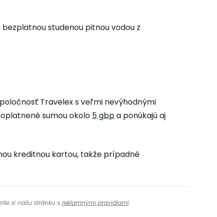
u bezplatnou studenou pitnou vodou z
spoločnosť Travelex s veľmi nevýhodnými
poplatnené sumou okolo
5 gbp
a ponúkajú aj
nou kreditnou kartou, takže prípadné
rite si našu stránku s
reklamnými pravidlami
.