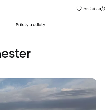
Prihlásiť sa
Prílety a odlety
hester