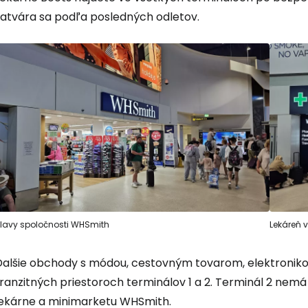
Cestee
zatvára sa podľa posledných odletov.
... celosvetovej komunity cestovate
Pokrač
Pokr
Pokr
lavy spoločnosti WHSmith
Lekáreň v
Ďalšie obchody s módou, cestovným tovarom, elektronikou 
tranzitných priestoroch terminálov 1 a 2. Terminál 2 nem
lekárne a minimarketu WHSmith.