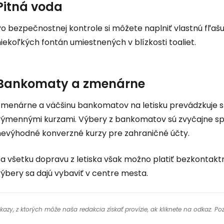
Pitná voda
Po bezpečnostnej kontrole si môžete naplniť vlastnú fľaš
iekoľkých fontán umiestnených v blízkosti toaliet.
Bankomaty a zmenárne
Zmenárne a väčšinu bankomatov na letisku prevádzkuje 
výmennými kurzami. Výbery z bankomatov sú zvyčajne s
nevýhodné konverzné kurzy pre zahraničné účty.
Za všetku dopravu z letiska však možno platiť bezkontakt
ýbery sa dajú vybaviť v centre mesta.
y, z ktorých môže naša redakcia získať provízie, ak kliknete na odkaz. Poz