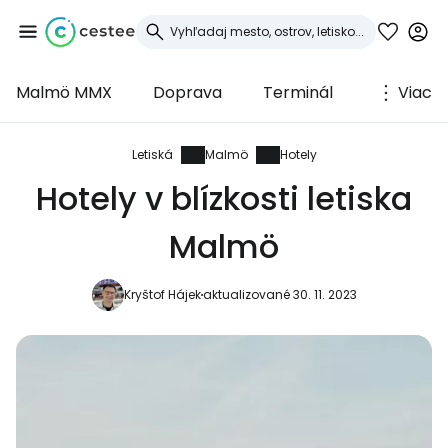
Malmö MMX
Doprava
Terminál
Viac
Prihláste sa do
služby Cestee
Letiská
Malmö
Hotely
Hotely v blízkosti letiska
... celosvetovej komunity cestovateľov
Malmö
Pokračovať so službou Google
Kryštof Hájek
aktualizované 30. 11. 2023
Pokračovať na Facebooku
Pokračovať s e-mailom