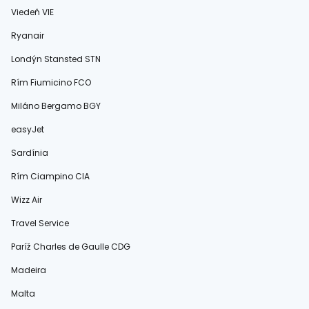
Viedeň VIE
Ryanair
Londýn Stansted STN
Rím Fiumicino FCO
Miláno Bergamo BGY
easyJet
Sardínia
Rím Ciampino CIA
Wizz Air
Travel Service
Paríž Charles de Gaulle CDG
Madeira
Malta