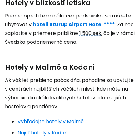
Hotely v blízkosti letiska
Priamo oproti terminálu, cez parkovisko, sa môžete
ubytovať v
hoteli Sturup Airport Hotel ****
. Za noc
zaplatíte v priemere približne
1 500 sek
, čo je v rámci
Švédska podpriemerná cena.
Hotely v Malmö a Kodani
Ak váš let prebieha počas dňa, pohodlne sa ubytujte
v centrách najbližších väčších miest, kde máte na
výber širokú škálu kvalitných hotelov a lacnejších
hostelov a penziónov.
Vyhľadajte hotely v Malmö
Nájsť hotely v Kodaň