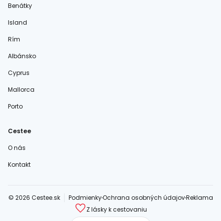
Benátky
Island
Rím
Albánsko
Cyprus
Mallorca
Porto
Cestee
O nás
Kontakt
© 2026 Cestee.sk
Podmienky
Ochrana osobných údajov
Reklama
Z lásky k cestovaniu
cestee.com