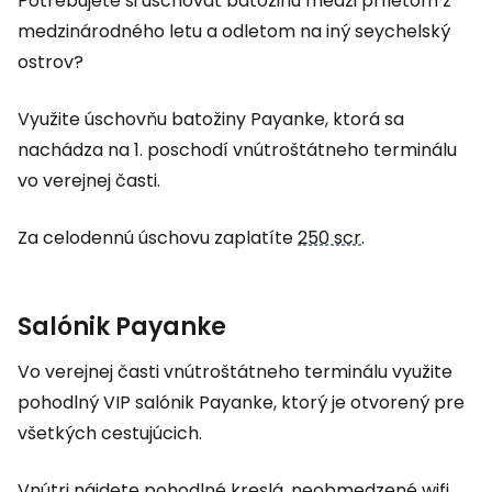
Potrebujete si uschovať batožinu medzi príletom z
medzinárodného letu a odletom na iný seychelský
ostrov?
Využite úschovňu batožiny Payanke, ktorá sa
nachádza na 1. poschodí vnútroštátneho terminálu
vo verejnej časti.
Za celodennú úschovu zaplatíte
250 scr
.
Salónik Payanke
Vo verejnej časti vnútroštátneho terminálu využite
pohodlný VIP salónik Payanke, ktorý je otvorený pre
všetkých cestujúcich.
Vnútri nájdete pohodlné kreslá, neobmedzené wifi