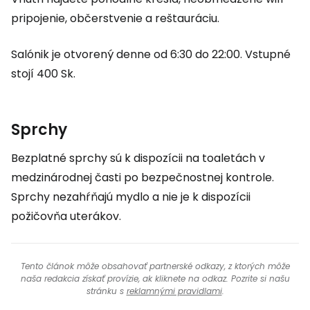
pripojenie, občerstvenie a reštauráciu.
Salónik je otvorený denne od 6:30 do 22:00. Vstupné
stojí 400 Sk.
Sprchy
Bezplatné sprchy sú k dispozícii na toaletách v
medzinárodnej časti po bezpečnostnej kontrole.
Sprchy nezahŕňajú mydlo a nie je k dispozícii
požičovňa uterákov.
Tento článok môže obsahovať partnerské odkazy, z ktorých môže
naša redakcia získať provízie, ak kliknete na odkaz. Pozrite si našu
stránku s
reklamnými pravidlami
.