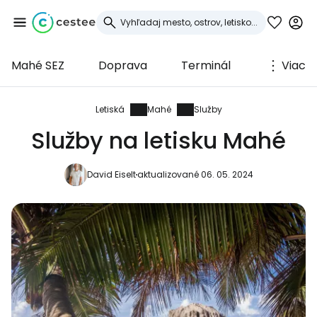
Mahé SEZ
Doprava
Terminál
Viac
Prihláste sa do
služby Cestee
Letiská
Mahé
Služby
Služby na letisku Mahé
... celosvetovej komunity cestovateľov
David Eiselt
aktualizované 06. 05. 2024
Pokračovať so službou Google
Pokračovať na Facebooku
Pokračovať s e-mailom