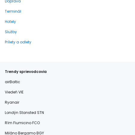
Doprava
Terminál
Hotely
Služby
Prílety a odlety
Trendy sprievodcovia
airBaltic
Viedeň VIE
Ryanair
Londýn Stansted STN
Rím Fiumicino FCO
Miláno Bergamo BGY