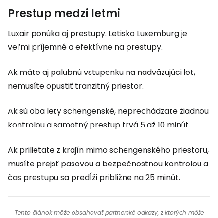
Prestup medzi letmi
Luxair ponúka aj prestupy. Letisko Luxemburg je
veľmi príjemné a efektívne na prestupy.
Ak máte aj palubnú vstupenku na nadväzujúci let,
nemusíte opustiť tranzitný priestor.
Ak sú oba lety schengenské, neprechádzate žiadnou
kontrolou a samotný prestup trvá 5 až 10 minút.
Ak prilietate z krajín mimo schengenského priestoru,
musíte prejsť pasovou a bezpečnostnou kontrolou a
čas prestupu sa predĺži približne na 25 minút.
Tento článok môže obsahovať partnerské odkazy, z ktorých môže