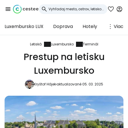
Luxembursko LUX
Doprava
Hotely
Viac
Prihláste sa do
služby Cestee
Letiská
Luxembursko
Terminál
Prestup na letisku
... celosvetovej komunity cestovateľov
Luxembursko
Pokračovať so službou Google
Kryštof Hájek
aktualizované 05. 03. 2025
Pokračovať na Facebooku
Pokračovať s e-mailom