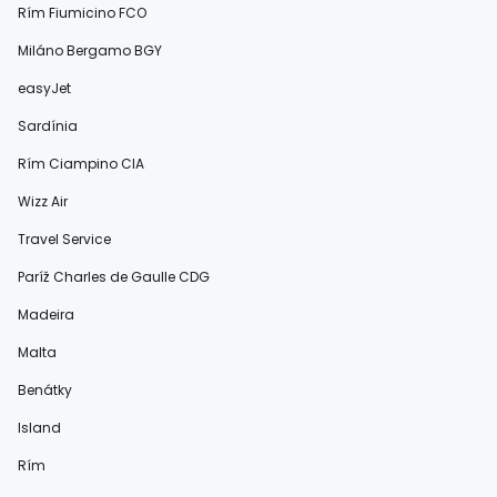
Rím Fiumicino FCO
Miláno Bergamo BGY
easyJet
Sardínia
Rím Ciampino CIA
Wizz Air
Travel Service
Paríž Charles de Gaulle CDG
Madeira
Malta
Benátky
Island
Rím