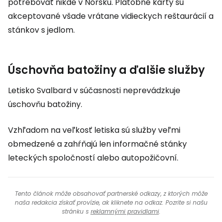
potrebovať nikde v Nórsku. Platobné karty sú
akceptované všade vrátane vidieckych reštaurácií a
stánkov s jedlom.
Úschovňa batožiny a ďalšie služby
Letisko Svalbard v súčasnosti neprevádzkuje
úschovňu batožiny.
Vzhľadom na veľkosť letiska sú služby veľmi
obmedzené a zahŕňajú len informačné stánky
leteckých spoločností alebo autopožičovní.
Tento článok môže obsahovať partnerské odkazy, z ktorých môže
naša redakcia získať provízie, ak kliknete na odkaz. Pozrite si našu
stránku s
reklamnými pravidlami
.