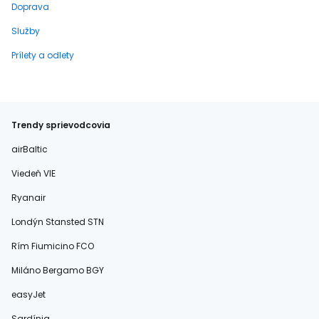
Doprava
Služby
Prílety a odlety
Trendy sprievodcovia
airBaltic
Viedeň VIE
Ryanair
Londýn Stansted STN
Rím Fiumicino FCO
Miláno Bergamo BGY
easyJet
Sardínia