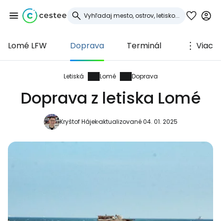
Lomé LFW
Doprava
Terminál
Viac
Prihláste sa do
služby Cestee
Letiská
Lomé
Doprava
Doprava z letiska Lomé
... celosvetovej komunity cestovateľov
Kryštof Hájek
aktualizované 04. 01. 2025
Pokračovať so službou Google
Pokračovať na Facebooku
Pokračovať s e-mailom