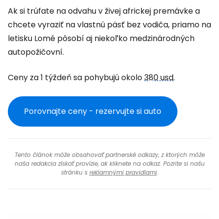
Ak si trúfate na odvahu v živej africkej premávke a
chcete vyraziť na vlastnú päsť bez vodiča, priamo na
letisku Lomé pôsobí aj niekoľko medzinárodných
autopožičovní.
Ceny za 1 týždeň sa pohybujú okolo
380 usd
.
Porovnajte ceny - rezervujte si auto
Tento článok môže obsahovať partnerské odkazy, z ktorých môže
naša redakcia získať provízie, ak kliknete na odkaz. Pozrite si našu
stránku s
reklamnými pravidlami
.