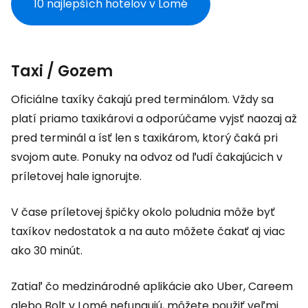
10 najlepších hotelov v Lomé
Taxi / Gozem
Oficiálne taxíky čakajú pred terminálom. Vždy sa
platí priamo taxikárovi a odporúčame vyjsť naozaj až
pred terminál a ísť len s taxikárom, ktorý čaká pri
svojom aute. Ponuky na odvoz od ľudí čakajúcich v
príletovej hale ignorujte.
V čase príletovej špičky okolo poludnia môže byť
taxíkov nedostatok a na auto môžete čakať aj viac
ako 30 minút.
Zatiaľ čo medzinárodné aplikácie ako Uber, Careem
alebo Bolt v Lomé nefungujú, môžete použiť veľmi