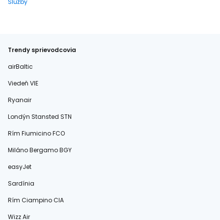
Služby
Trendy sprievodcovia
airBaltic
Viedeň VIE
Ryanair
Londýn Stansted STN
Rím Fiumicino FCO
Miláno Bergamo BGY
easyJet
Sardínia
Rím Ciampino CIA
Wizz Air