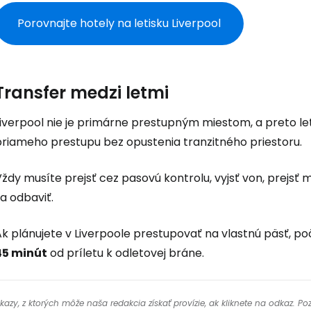
Porovnajte hotely na letisku Liverpool
... celosvetovej komunity cestovate
Pokrač
Transfer medzi letmi
Liverpool nie je primárne prestupným miestom, a preto l
Pokr
priameho prestupu bez opustenia tranzitného priestoru.
ždy musíte prejsť cez pasovú kontrolu, vyjsť von, prejsť 
Pokr
a odbaviť.
k plánujete v Liverpoole prestupovať na vlastnú päsť, po
45 minút
od príletu k odletovej bráne.
y, z ktorých môže naša redakcia získať provízie, ak kliknete na odkaz. Poz