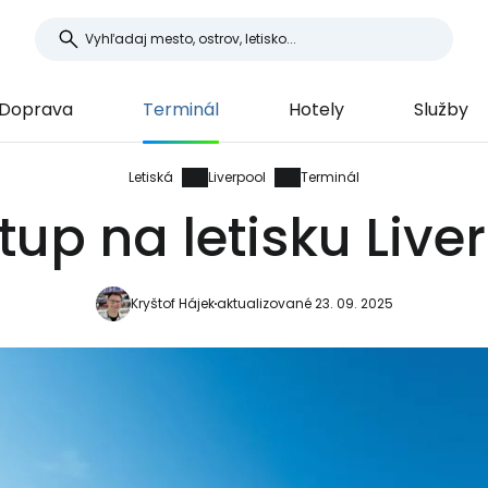
Doprava
Terminál
Hotely
Služby
Letiská
Liverpool
Terminál
tup na letisku Live
Kryštof Hájek
aktualizované 23. 09. 2025