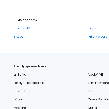
Súvisiace témy
Liverpool LPL
Doprava
Služby
Prílety a odlet
Trendy sprievodcovia
airBaltic
Viedeň VIE
Londýn Stansted STN
Rím Fiumicin
easyJet
Sardínia
Wizz Air
Travel Service
Madeira
Malta