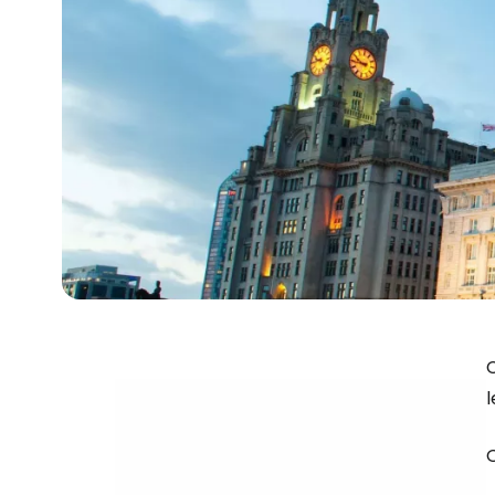
C
l
O