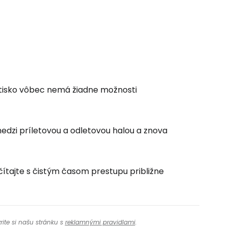
ľov
ovať so službou Google
etisko vôbec nemá žiadne možnosti
ačovať na Facebooku
medzi príletovou a odletovou halou a znova
ačovať s e-mailom
čítajte s čistým časom prestupu približne
rite si našu stránku s
reklamnými pravidlami
.