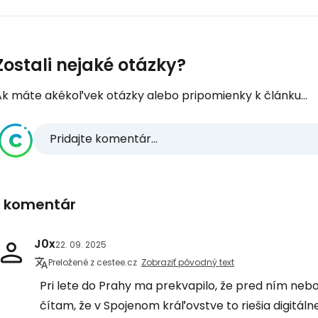
Zostali nejaké otázky?
Ak máte akékoľvek otázky alebo pripomienky k článku...
Pridajte komentár...
1 komentár
J0x
22. 09. 2025
Preložené z cestee.cz
Zobraziť pôvodný text
Pri lete do Prahy ma prekvapilo, že pred ním nebo
čítam, že v Spojenom kráľovstve to riešia digitáln