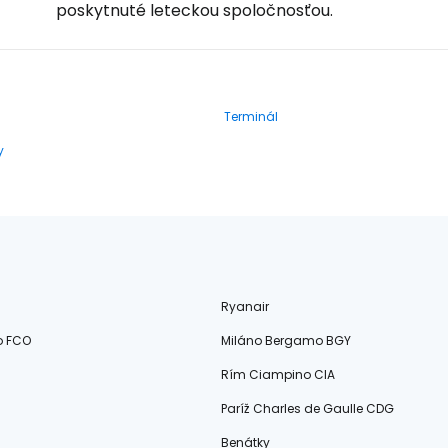
poskytnuté leteckou spoločnosťou.
Terminál
y
Ryanair
o FCO
Miláno Bergamo BGY
Rím Ciampino CIA
Paríž Charles de Gaulle CDG
Benátky