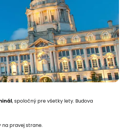
minál
, spoločný pre všetky lety. Budova
 do služby
 na pravej strane.