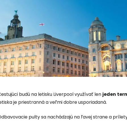
estujúci budú na letisku Liverpool využívať len
jeden
ter
Prihláste sa
etiska je priestranná a veľmi dobre usporiadaná.
dbavovacie pulty sa nachádzajú na ľavej strane a prílety
Cestee