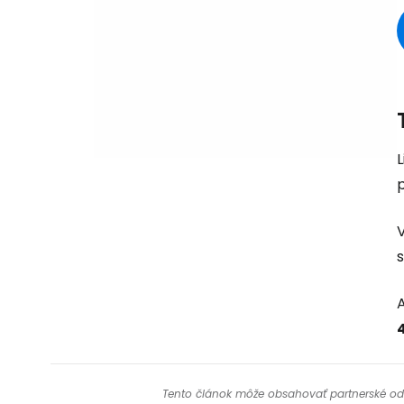
V
s
A
Tento článok môže obsahovať partnerské odkaz