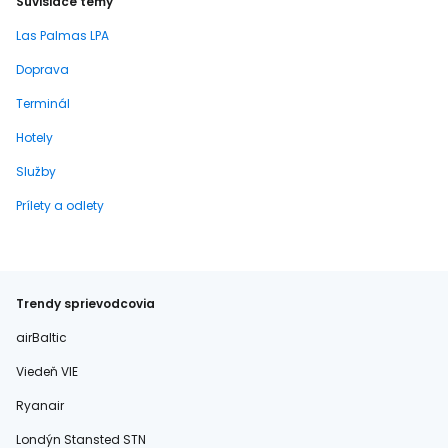
Súvisiace témy
Las Palmas LPA
Doprava
Terminál
Hotely
Služby
Prílety a odlety
Trendy sprievodcovia
airBaltic
Viedeň VIE
Ryanair
Londýn Stansted STN