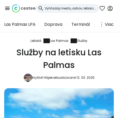
Las Palmas LPA
Doprava
Terminál
Viac
Prihláste sa do
služby Cestee
Letiská
Las Palmas
Služby
Služby na letisku Las
... celosvetovej komunity cestovateľov
Palmas
Pokračovať so službou Google
Kryštof Hájek
aktualizované 12. 03. 2025
Pokračovať na Facebooku
Pokračovať s e-mailom