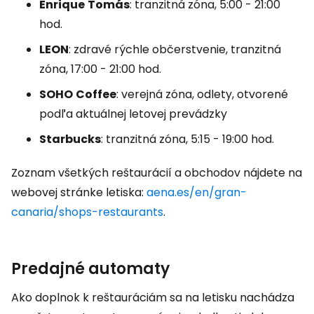
Enrique
Tomás
: tranzitná zóna, 5:00 - 21:00
hod.
LEON
: zdravé rýchle občerstvenie, tranzitná
zóna, 17:00 - 21:00 hod.
SOHO
Coffee
: verejná zóna, odlety, otvorené
podľa aktuálnej letovej prevádzky
Starbucks
: tranzitná zóna, 5:15 - 19:00 hod.
Zoznam všetkých reštaurácií a obchodov nájdete na
webovej stránke letiska:
aena.es/en/gran-
canaria/shops-restaurants
.
Predajné automaty
Ako doplnok k reštauráciám sa na letisku nachádza