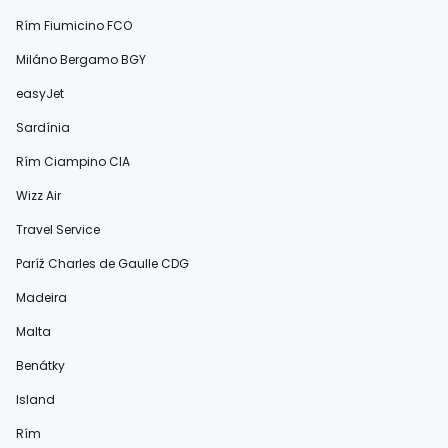
Rím Fiumicino FCO
Miláno Bergamo BGY
easyJet
Sardínia
Rím Ciampino CIA
Wizz Air
Travel Service
Paríž Charles de Gaulle CDG
Madeira
Malta
Benátky
Island
Rím