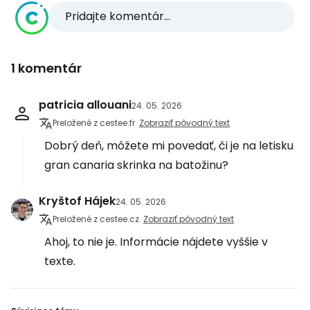
Pridajte komentár...
1 komentár
patricia allouani
24. 05. 2026
Preložené z cestee.fr
Zobraziť pôvodný text
Dobrý deň, môžete mi povedať, či je na letisku
gran canaria skrinka na batožinu?
Kryštof Hájek
24. 05. 2026
Preložené z cestee.cz
Zobraziť pôvodný text
Ahoj, to nie je. Informácie nájdete vyššie v
texte.