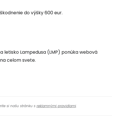
ovať so službou Google
škodnenie do výšky 600 eur.
ačovať na Facebooku
ačovať s e-mailom
v na letisko Lampedusa (LMP) ponúka webová
 na celom svete.
rite si našu stránku s
reklamnými pravidlami
.