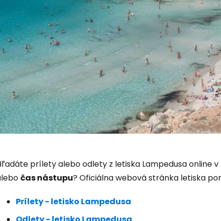
Prihláste sa
Cestee
ľadáte prílety alebo odlety z letiska Lampedusa online v 
alebo
čas nástupu
? Oficiálna webová stránka letiska pon
... celosvetovej komunity cestovate
Prílety - letisko Lampedusa
Odlety - letisko Lampedusa