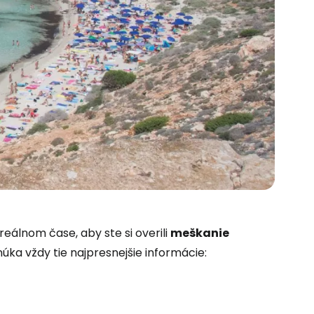
 do služby
reálnom čase, aby ste si overili
meškanie
úka vždy tie najpresnejšie informácie:
ľov