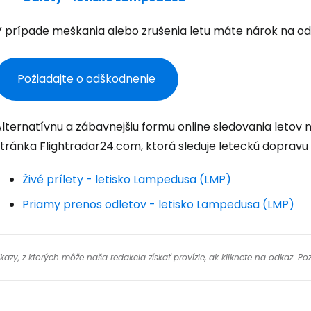
Pokrač
V prípade meškania alebo zrušenia letu máte nárok na od
Pokr
Požiadajte o odškodnenie
Pokr
Alternatívnu a zábavnejšiu formu online sledovania leto
stránka Flightradar24.com, ktorá sleduje leteckú dopravu
Živé prílety - letisko Lampedusa (LMP)
Priamy prenos odletov - letisko Lampedusa (LMP)
y, z ktorých môže naša redakcia získať provízie, ak kliknete na odkaz. Poz