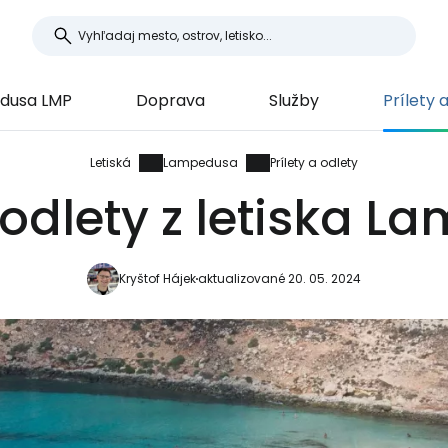
dusa LMP
Doprava
Služby
Prílety 
Letiská
Lampedusa
Prílety a odlety
a odlety z letiska 
Kryštof Hájek
aktualizované 20. 05. 2024