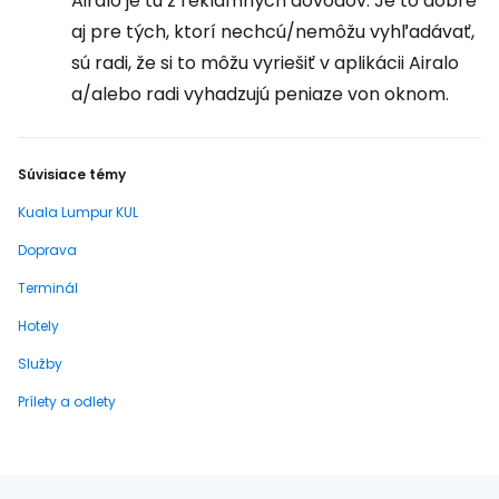
Airalo je tu z reklamných dôvodov. Je to dobré
aj pre tých, ktorí nechcú/nemôžu vyhľadávať,
sú radi, že si to môžu vyriešiť v aplikácii Airalo
a/alebo radi vyhadzujú peniaze von oknom.
Súvisiace témy
Kuala Lumpur KUL
Doprava
Terminál
Hotely
Služby
Prílety a odlety