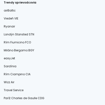
Trendy sprievodcovia
airBaltic
Viedeň VIE
Ryanair
Londýn Stansted STN
Rím Fiumicino FCO
Miláno Bergamo BGY
easyJet
Sardínia
Rím Ciampino CIA
Wizz Air
Travel Service
Paríž Charles de Gaulle CDG