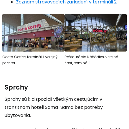
Zoznam stravovacích zariadení v termináli 2
Costa Coffee, terminál 1, verejný
Reštaurácia Nööödles, verejná
priestor
časť, terminál 1
Sprchy
Sprchy sú k dispozícii všetkým cestujúcim v
tranzitnom hoteli Sama-Sama bez potreby
ubytovania.