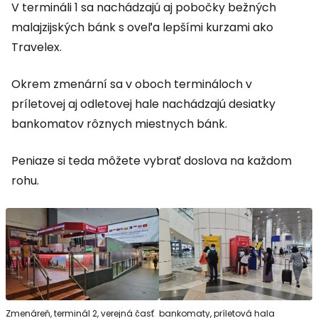
V termináli 1 sa nachádzajú aj pobočky bežných
malajzijských bánk s oveľa lepšími kurzami ako
Travelex.
Okrem zmenární sa v oboch termináloch v
príletovej aj odletovej hale nachádzajú desiatky
bankomatov rôznych miestnych bánk.
Peniaze si teda môžete vybrať doslova na každom
rohu.
Zmenáreň, terminál 2, verejná časť
bankomaty, príletová hala