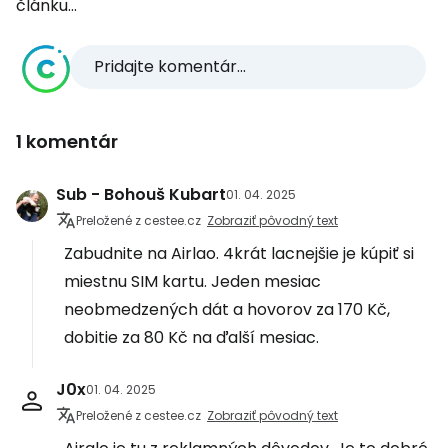
článku...
Pridajte komentár...
1 komentár
Sub - Bohouš Kubart
01. 04. 2025
Preložené z cestee.cz
Zobraziť pôvodný text
Zabudnite na Airlao. 4krát lacnejšie je kúpiť si
miestnu SIM kartu. Jeden mesiac
neobmedzených dát a hovorov za 170 Kč,
dobitie za 80 Kč na ďalší mesiac.
J0x
01. 04. 2025
Preložené z cestee.cz
Zobraziť pôvodný text