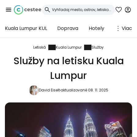
Kuala Lumpur KUL
Doprava
Hotely
Viac
Prihláste sa do
služby Cestee
Letiská
Kuala Lumpur
Služby
Služby na letisku Kuala
... celosvetovej komunity cestovateľov
Lumpur
Pokračovať so službou Google
David Eiselt
aktualizované 08. 11. 2025
Pokračovať na Facebooku
Pokračovať s e-mailom