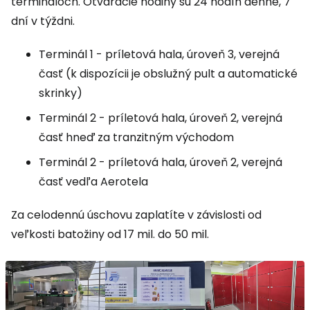
termináloch. Otváracie hodiny sú 24 hodín denne, 7
dní v týždni.
Terminál 1 - príletová hala, úroveň 3, verejná
časť (k dispozícii je obslužný pult a automatické
skrinky)
Terminál 2 - príletová hala, úroveň 2, verejná
časť hneď za tranzitným východom
Terminál 2 - príletová hala, úroveň 2, verejná
časť vedľa Aerotela
Za celodennú úschovu zaplatíte v závislosti od
veľkosti batožiny od 17 mil. do 50 mil.