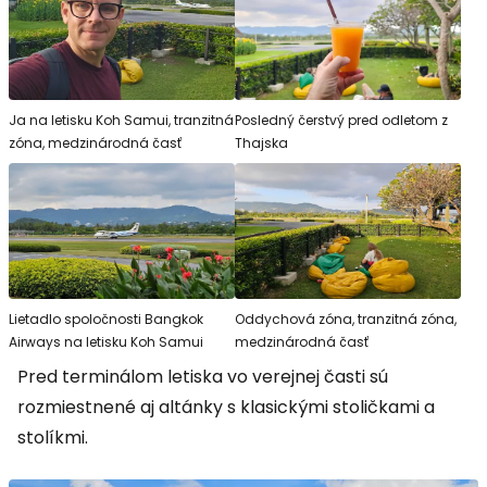
Ja na letisku Koh Samui, tranzitná
Posledný čerstvý pred odletom z
zóna, medzinárodná časť
Thajska
Lietadlo spoločnosti Bangkok
Oddychová zóna, tranzitná zóna,
Airways na letisku Koh Samui
medzinárodná časť
Pred terminálom letiska vo verejnej časti sú
rozmiestnené aj altánky s klasickými stoličkami a
stolíkmi.