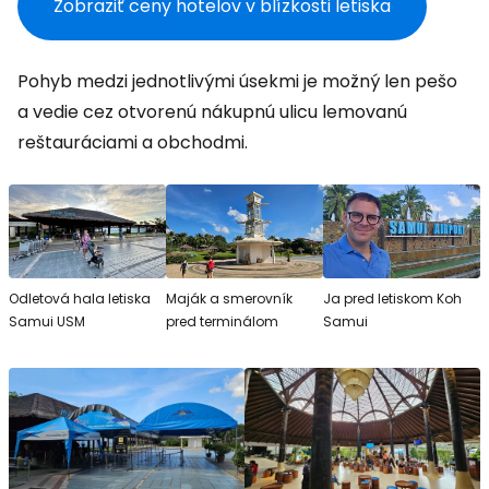
Zobraziť ceny hotelov v blízkosti letiska
Pohyb medzi jednotlivými úsekmi je možný len pešo
a vedie cez otvorenú nákupnú ulicu lemovanú
reštauráciami a obchodmi.
Odletová hala letiska
Maják a smerovník
Ja pred letiskom Koh
Samui USM
pred terminálom
Samui