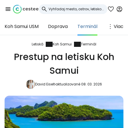
Koh Samui USM
Doprava
Terminál
Viac
Prihláste sa do
služby Cestee
Letiská
Koh Samui
Terminál
Prestup na letisku Koh
... celosvetovej komunity cestovateľov
Samui
Pokračovať so službou Google
David Eiselt
aktualizované 08. 03. 2026
Pokračovať na Facebooku
Pokračovať s e-mailom