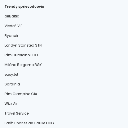
Trendy sprievodcovia
airBaltic
Viedeň VIE
Ryanair
Londýn Stansted STN
Rím Fiumicino FCO
Miláno Bergamo BGY
easyJet
Sardínia
Rím Ciampino CIA
Wizz Air
Travel Service
Paríž Charles de Gaulle CDG