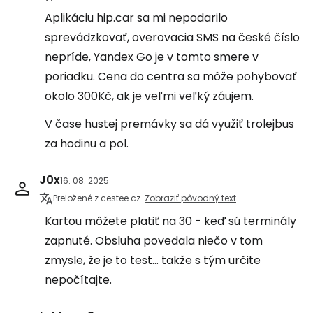
Aplikáciu hip.car sa mi nepodarilo
sprevádzkovať, overovacia SMS na české číslo
nepríde, Yandex Go je v tomto smere v
poriadku. Cena do centra sa môže pohybovať
okolo 300Kč, ak je veľmi veľký záujem.
V čase hustej premávky sa dá využiť trolejbus
za hodinu a pol.
J0x
16. 08. 2025
Preložené z cestee.cz
Zobraziť pôvodný text
Kartou môžete platiť na 30 - keď sú terminály
zapnuté. Obsluha povedala niečo v tom
zmysle, že je to test... takže s tým určite
nepočítajte.