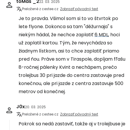
toMas _2
22. 03. 2025
Preložené z cestee.cz
Zobraziť pôvodný text
Je to pravda. Všimol som si to vo štvrtok po
lete flyone. Dokonca sa tam "děžurnaja" s
niekým hádal, že nechce zaplatiť
6 MDL
, hoci
už zaplatil kartou. Tým, že nevychádza so
žiadnym lístkom, asi to chce zaplatiť priamo
pred ňou. Práve som v Tiraspole, dopíjam fľašu
8-ročnej pálenky Kvint a nechápem, prečo
trolejbus 30 pri jazde do centra zastavuje pred
konečnou, ale pri jazde z centra zastavuje 500
metrov od konečnej.
J0x
20. 03. 2025
Preložené z cestee.cz
Zobraziť pôvodný text
Pokrok sa nedá zastaviť, takže aj v trolejbuse je