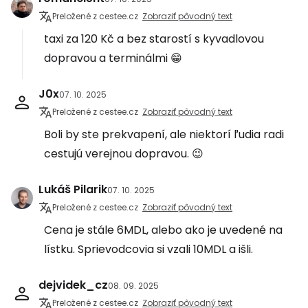
Preložené z cestee.cz
Zobraziť pôvodný text
taxi za 120 Kč a bez starostí s kyvadlovou
dopravou a terminálmi 😁
J0x
07. 10. 2025
Preložené z cestee.cz
Zobraziť pôvodný text
Boli by ste prekvapení, ale niektorí ľudia radi
cestujú verejnou dopravou. 😉
Lukáš Pilarik
07. 10. 2025
Preložené z cestee.cz
Zobraziť pôvodný text
Cena je stále 6MDL, alebo ako je uvedené na
lístku. Sprievodcovia si vzali 10MDL a išli.
dejvidek_cz
08. 09. 2025
Preložené z cestee.cz
Zobraziť pôvodný text