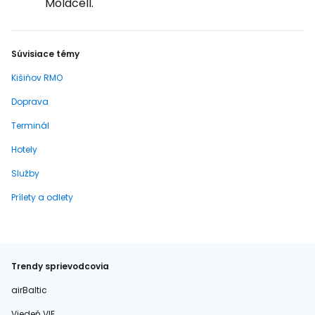
Moldcell.
Súvisiace témy
Kišiňov RMO
Doprava
Terminál
Hotely
Služby
Prílety a odlety
Trendy sprievodcovia
airBaltic
Viedeň VIE