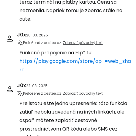
teraz terminál na platby kartou. Cena sa
nezmenila. Napriek tomu je zberač stále na
aute.
J0x
20. 03. 2025
Preložené z cestee.cz
Zobraziť pôvodný text
Funkčné prepojenie na Hip* tu:
https://play.google.com/store/ap...=web_sha
re
J0x
22. 03. 2025
Preložené z cestee.cz
Zobraziť pôvodný text
Pre istotu ešte jedno upresnenie: táto funkcia
zatiaľ nebola zavedená na iných linkách, ale
aspoň môžete zaplatiť cestovné
prostredníctvom QR kódu alebo SMS cez