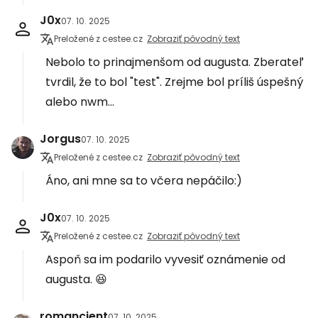
J0x
07. 10. 2025
Preložené z cestee.cz
Zobraziť pôvodný text
Nebolo to prinajmenšom od augusta. Zberateľ
tvrdil, že to bol "test". Zrejme bol príliš úspešný
alebo nwm...
Jorgus
07. 10. 2025
Preložené z cestee.cz
Zobraziť pôvodný text
Áno, ani mne sa to včera nepáčilo:)
J0x
07. 10. 2025
Preložené z cestee.cz
Zobraziť pôvodný text
Aspoň sa im podarilo vyvesiť oznámenie od
augusta. 😆
romancient
07. 10. 2025