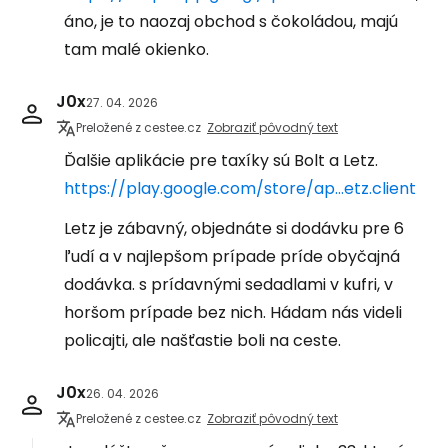
áno, je to naozaj obchod s čokoládou, majú
tam malé okienko.
J0x
27. 04. 2026
Preložené z cestee.cz
Zobraziť pôvodný text
Ďalšie aplikácie pre taxíky sú Bolt a Letz.
https://play.google.com/store/ap...etz.client
Letz je zábavný, objednáte si dodávku pre 6
ľudí a v najlepšom prípade príde obyčajná
dodávka. s prídavnými sedadlami v kufri, v
horšom prípade bez nich. Hádam nás videli
policajti, ale našťastie boli na ceste.
J0x
26. 04. 2026
Preložené z cestee.cz
Zobraziť pôvodný text