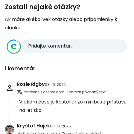
Zostali nejaké otázky?
Ak máte akékoľvek otázky alebo pripomienky k
článku...
Pridajte komentár...
1 komentár
Rosie Rigby
08. 10. 2025
Preložené z cestee.com
Zobraziť pôvodný text
V akom čase je kastellorizo minibus z prístavu
na letisko
Kryštof Hájek
08. 10. 2025
Preložené z cestee.cz
Zobraziť pôvodný text