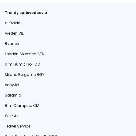
Trendy sprievodcovia
airBaltic
Viedeň VIE
Ryanair
Londýn Stansted STN
Rím Fiumicino FCO
Miláno Bergamo BGY
easyJet
Sardínia
Rím Ciampino CIA
Wizz Air
Travel Service