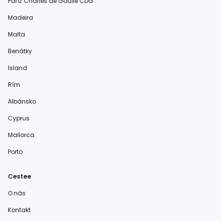
Paríž Charles de Gaulle CDG
Madeira
Malta
Benátky
Island
Rím
Albánsko
Cyprus
Mallorca
Porto
Cestee
O nás
Kontakt