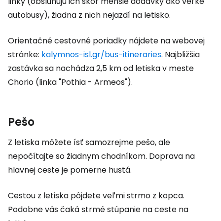
linky (obsluhujú ich skôr menšie dodávky ako veľké
autobusy), žiadna z nich nejazdí na letisko.
Orientačné cestovné poriadky nájdete na webovej
stránke:
kalymnos-isl.gr/bus-itineraries
. Najbližšia
zastávka sa nachádza 2,5 km od letiska v meste
Chorio (linka "Pothia - Armeos").
Pešo
Z letiska môžete ísť samozrejme pešo, ale
nepočítajte so žiadnym chodníkom. Doprava na
hlavnej ceste je pomerne hustá.
Cestou z letiska pôjdete veľmi strmo z kopca.
Podobne vás čaká strmé stúpanie na ceste na