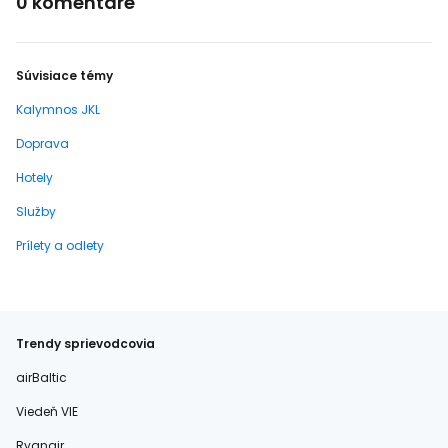
0 komentáre
Súvisiace témy
Kalymnos JKL
Doprava
Hotely
Služby
Prílety a odlety
Trendy sprievodcovia
airBaltic
Viedeň VIE
Ryanair