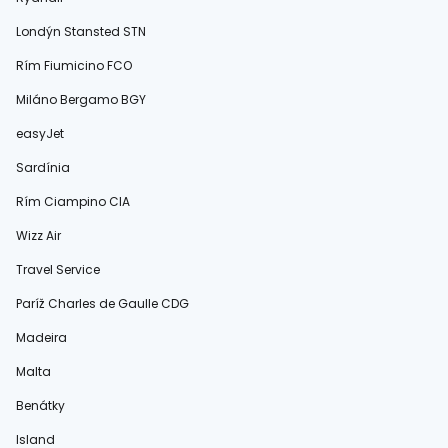
Londýn Stansted STN
Rím Fiumicino FCO
Miláno Bergamo BGY
easyJet
Sardínia
Rím Ciampino CIA
Wizz Air
Travel Service
Paríž Charles de Gaulle CDG
Madeira
Malta
Benátky
Island