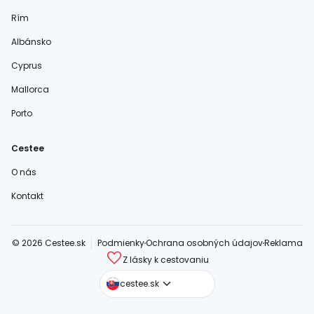
Rím
Albánsko
Cyprus
Mallorca
Porto
Cestee
O nás
Kontakt
© 2026 Cestee.sk
Podmienky
Ochrana osobných údajov
Reklama
Z lásky k cestovaniu
cestee.com
cestee.sk
cestee.pl