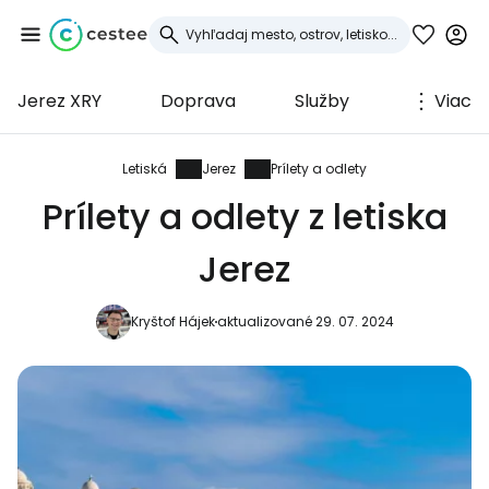
Jerez XRY
Doprava
Služby
Viac
Prihláste sa do
služby Cestee
Letiská
Jerez
Prílety a odlety
Prílety a odlety z letiska
... celosvetovej komunity cestovateľov
Jerez
Pokračovať so službou Google
Kryštof Hájek
aktualizované 29. 07. 2024
Pokračovať na Facebooku
Pokračovať s e-mailom