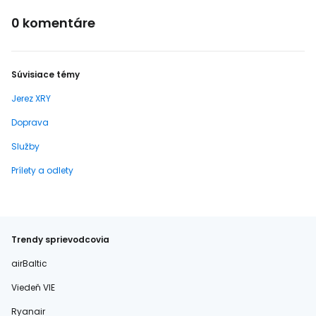
0 komentáre
Súvisiace témy
Jerez XRY
Doprava
Služby
Prílety a odlety
Trendy sprievodcovia
airBaltic
Viedeň VIE
Ryanair