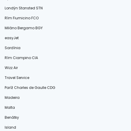
Londýn Stansted STN
Rím Fiumicino FCO
Miláno Bergamo BGY
easyJet
Sardínia
Rím Ciampino CIA
Wizz Air
Travel Service
Paríž Charles de Gaulle CDG
Madeira
Malta
Benátky
Island