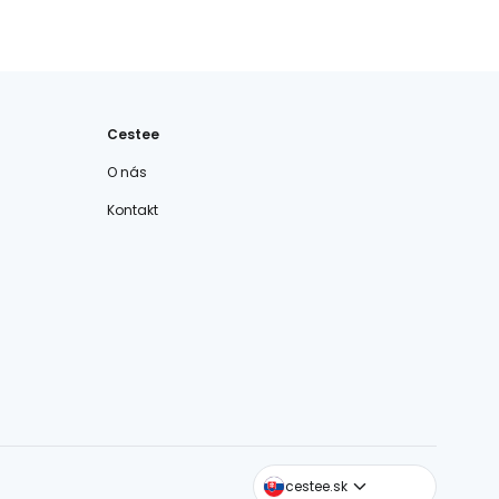
Cestee
O nás
Kontakt
cestee.com
cestee.sk