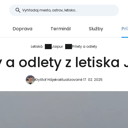
Doprava
Terminál
Služby
Prí
Letiská
Jaipur
Prílety a odlety
y a odlety z letiska
Kryštof Hájek
aktualizované 17. 02. 2025