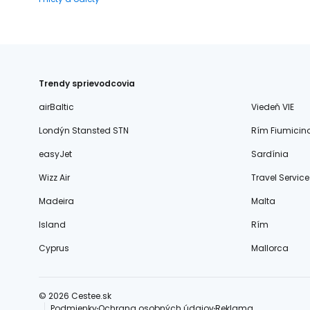
Trendy sprievodcovia
airBaltic
Viedeň VIE
Londýn Stansted STN
Rím Fiumicin
easyJet
Sardínia
Wizz Air
Travel Service
Madeira
Malta
Island
Rím
Cyprus
Mallorca
© 2026 Cestee.sk
Podmienky
Ochrana osobných údajov
Reklama