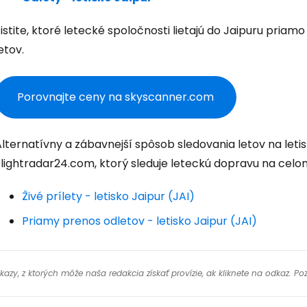
Pokrač
istite, ktoré letecké spoločnosti lietajú do Jaipuru pria
etov.
Pokr
Porovnajte ceny na skyscanner.com
Pokr
lternatívny a zábavnejší spôsob sledovania letov na letis
Flightradar24.com, ktorý sleduje leteckú dopravu na celo
Živé prílety - letisko Jaipur (JAI)
Priamy prenos odletov - letisko Jaipur (JAI)
y, z ktorých môže naša redakcia získať provízie, ak kliknete na odkaz. Poz