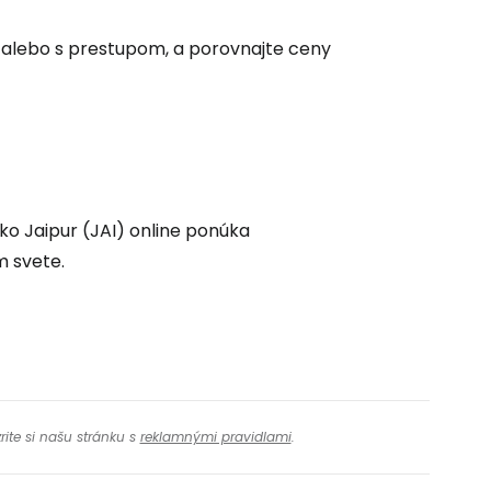
ovať so službou Google
mo alebo s prestupom, a porovnajte ceny
ačovať na Facebooku
ačovať s e-mailom
ko Jaipur (JAI) online ponúka
m svete.
rite si našu stránku s
reklamnými pravidlami
.