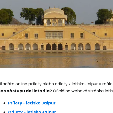
Prihláste sa
ľadáte online prílety alebo odlety z letiska Jaipur v reá
Cestee
čas nástupu do lietadla
? Oficiálna webová stránka letis
Prílety - letisko Jaipur
... celosvetovej komunity cestovate
Odlety - letisko Jaipur