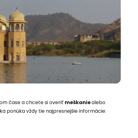
 do služby
lnom čase a chcete si overiť
meškanie
alebo
ka ponúka vždy tie najpresnejšie informácie:
ľov