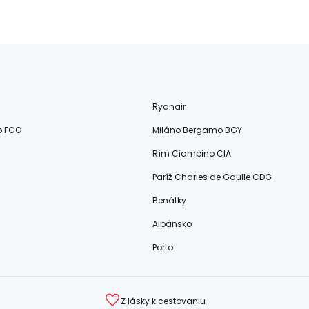
Ryanair
o FCO
Miláno Bergamo BGY
Rím Ciampino CIA
Paríž Charles de Gaulle CDG
Benátky
Albánsko
Porto
Z lásky k cestovaniu