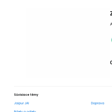
Súvisiace témy
Jaipur JAI
Doprava
Prílety a odlety