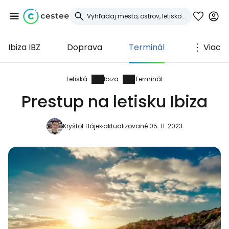
Ibiza IBZ
Doprava
Terminál
Viac
Prihláste sa do
služby Cestee
Letiská
Ibiza
Terminál
Prestup na letisku Ibiza
... celosvetovej komunity cestovateľov
Kryštof Hájek
aktualizované 05. 11. 2023
Pokračovať so službou Google
Pokračovať na Facebooku
Pokračovať s e-mailom