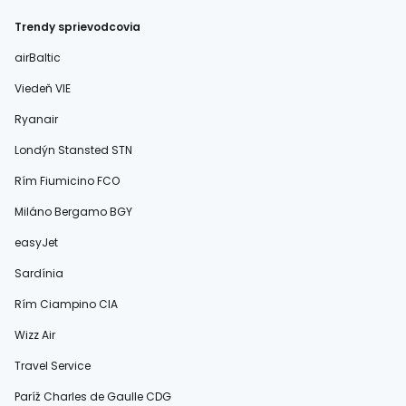
Trendy sprievodcovia
airBaltic
Viedeň VIE
Ryanair
Londýn Stansted STN
Rím Fiumicino FCO
Miláno Bergamo BGY
easyJet
Sardínia
Rím Ciampino CIA
Wizz Air
Travel Service
Paríž Charles de Gaulle CDG