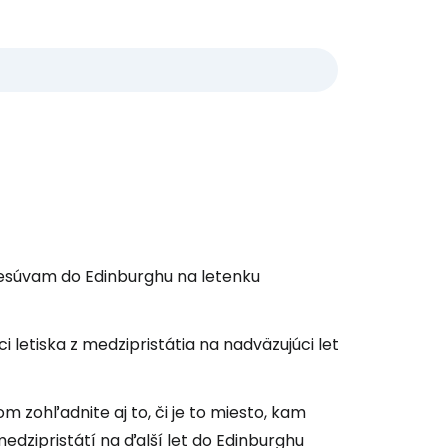
resúvam do Edinburghu na letenku
i letiska z medzipristátia na nadväzujúci let
čom zohľadnite aj to, či je to miesto, kam
edzipristátí na ďalší let do Edinburghu