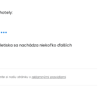
 do služby
hotely:
****
í letiska sa nachádza niekoľko ďalších
ľov
ovať so službou Google
rite si našu stránku s
reklamnými pravidlami
.
ačovať na Facebooku
ačovať s e-mailom