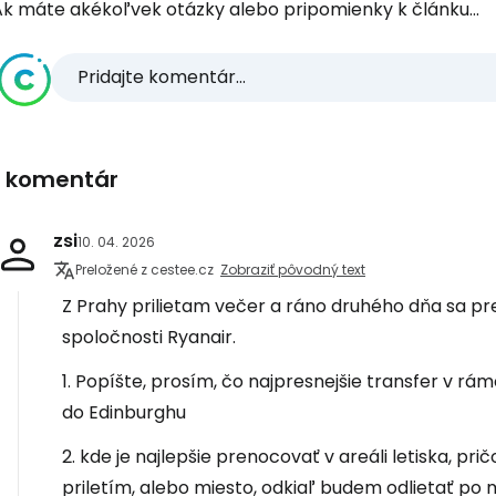
Ak máte akékoľvek otázky alebo pripomienky k článku...
Pridajte komentár...
1 komentár
zsi
10. 04. 2026
Preložené z cestee.cz
Zobraziť pôvodný text
Z Prahy prilietam večer a ráno druhého dňa sa p
spoločnosti Ryanair.
1. Popíšte, prosím, čo najpresnejšie transfer v rámc
do Edinburghu
2. kde je najlepšie prenocovať v areáli letiska, pri
priletím, alebo miesto, odkiaľ budem odlietať po m