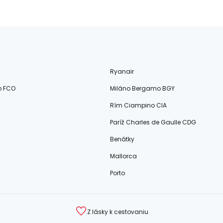
Ryanair
o FCO
Miláno Bergamo BGY
Rím Ciampino CIA
Paríž Charles de Gaulle CDG
Benátky
Mallorca
Porto
Z lásky k cestovaniu