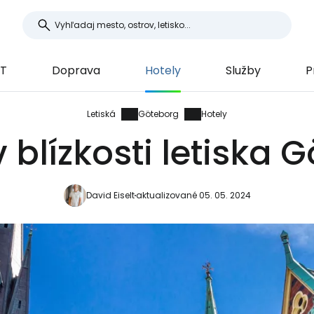
OT
Doprava
Hotely
Služby
P
Letiská
Göteborg
Hotely
v blízkosti letiska 
David Eiselt
aktualizované 05. 05. 2024