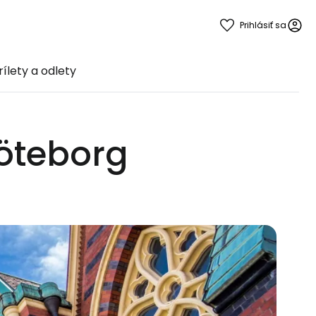
Prihlásiť sa
rílety a odlety
Göteborg