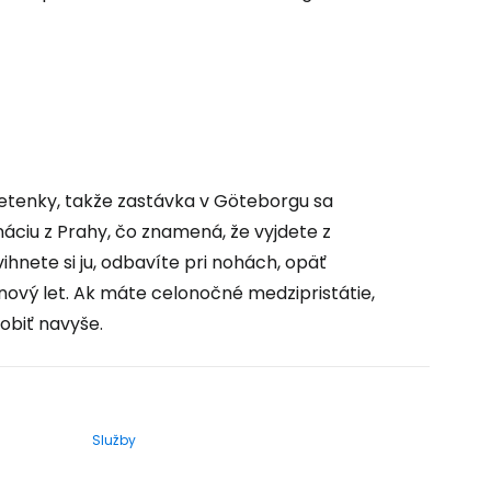
etenky, takže zastávka v Göteborgu sa
náciu z Prahy, čo znamená, že vyjdete z
ihnete si ju, odbavíte pri nohách, opäť
ový let. Ak máte celonočné medzipristátie,
obiť navyše.
Služby