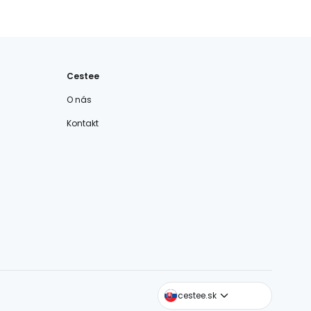
Cestee
O nás
Kontakt
cestee.com
cestee.sk
cestee.pl