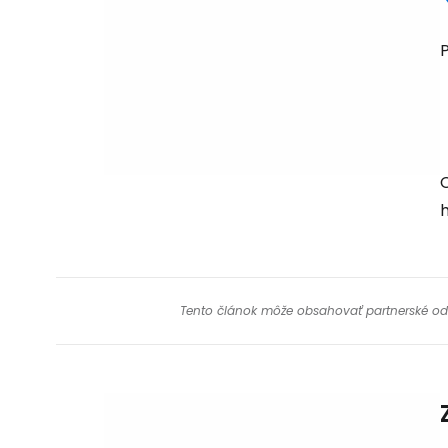
P
C
h
Tento článok môže obsahovať partnerské odkaz