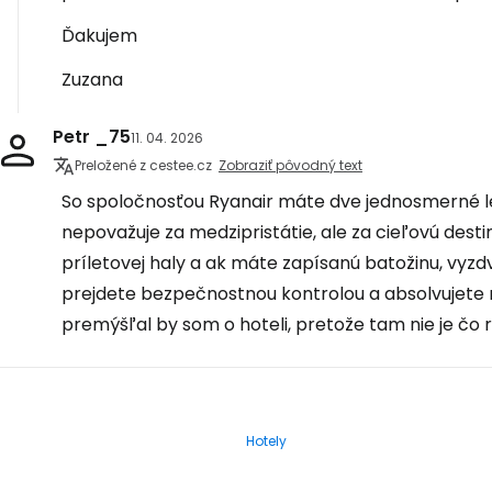
Ďakujem
Zuzana
Petr _75
11. 04. 2026
Preložené z cestee.cz
Zobraziť pôvodný text
So spoločnosťou Ryanair máte dve jednosmerné l
nepovažuje za medzipristátie, ale za cieľovú desti
príletovej haly a ak máte zapísanú batožinu, vyzdv
prejdete bezpečnostnou kontrolou a absolvujete n
premýšľal by som o hoteli, pretože tam nie je čo r
Hotely