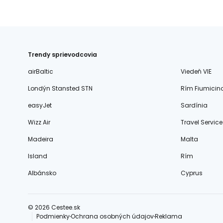
Trendy sprievodcovia
airBaltic
Viedeň VIE
Londýn Stansted STN
Rím Fiumicin
easyJet
Sardínia
Wizz Air
Travel Service
Madeira
Malta
Island
Rím
Albánsko
Cyprus
© 2026 Cestee.sk
Podmienky
Ochrana osobných údajov
Reklama