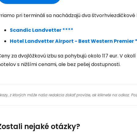
Prihláste sa
riamo pri termináli sa nachádzajú dva štvorhviezdičkové 
Scandic Landvetter ****
Cestee
Hotel Landvetter Airport - Best Western Premier 
eny za dvojlôžkovú izbu sa pohybujú okolo 117 eur. V okol
... celosvetovej komunity cestovate
otelov s nižšími cenami, ale bez pešej dostupnosti.
Pokrač
y, z ktorých môže naša redakcia získať provízie, ak kliknete na odkaz. Poz
Pokr
Zostali nejaké otázky?
Pokr