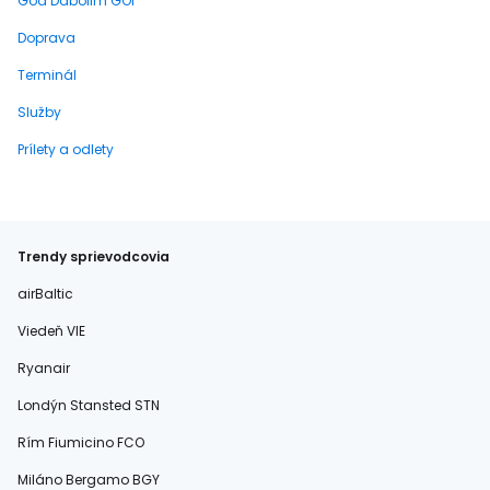
Goa Dabolim GOI
Doprava
Terminál
Služby
Prílety a odlety
Trendy sprievodcovia
airBaltic
Viedeň VIE
Ryanair
Londýn Stansted STN
Rím Fiumicino FCO
Miláno Bergamo BGY