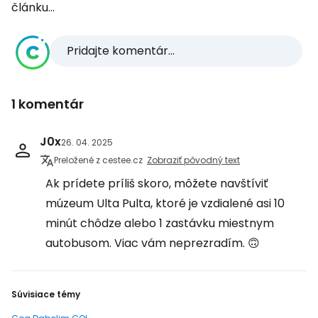
článku...
Pridajte komentár...
1 komentár
J0x
26. 04. 2025
Preložené z cestee.cz
Zobraziť pôvodný text
Ak prídete príliš skoro, môžete navštíviť
múzeum Ulta Pulta, ktoré je vzdialené asi 10
minút chôdze alebo 1 zastávku miestnym
autobusom. Viac vám neprezradím. 🙃
Súvisiace témy