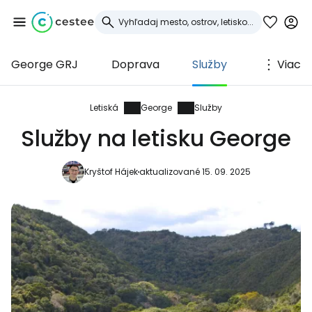
George GRJ
Doprava
Služby
Viac
Prihláste sa do
služby Cestee
Letiská
George
Služby
Služby na letisku George
... celosvetovej komunity cestovateľov
Kryštof Hájek
aktualizované 15. 09. 2025
Pokračovať so službou Google
Pokračovať na Facebooku
Pokračovať s e-mailom