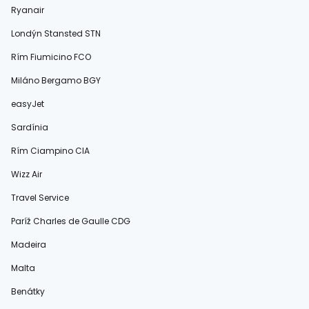
Ryanair
Londýn Stansted STN
Rím Fiumicino FCO
Miláno Bergamo BGY
easyJet
Sardínia
Rím Ciampino CIA
Wizz Air
Travel Service
Paríž Charles de Gaulle CDG
Madeira
Malta
Benátky