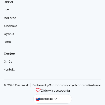
Island
Rím
Mallorca
Albánsko
Cyprus
Porto
Cestee
O nás
Kontakt
© 2026 Cestee.sk
Podmienky
Ochrana osobných údajov
Reklama
Z lásky k cestovaniu
cestee.com
cestee.sk
cestee.pl