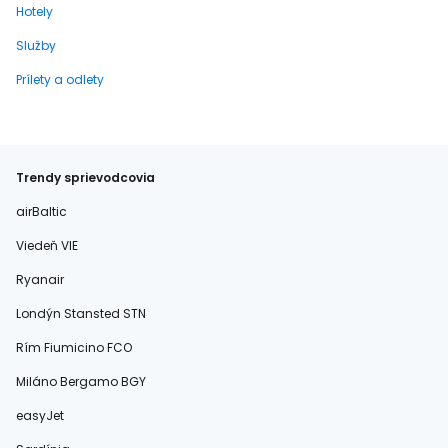
Hotely
Služby
Prílety a odlety
Trendy sprievodcovia
airBaltic
Viedeň VIE
Ryanair
Londýn Stansted STN
Rím Fiumicino FCO
Miláno Bergamo BGY
easyJet