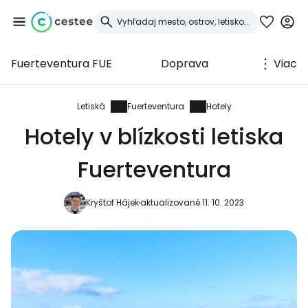
Fuerteventura FUE
Doprava
Viac
Prihláste sa do
služby Cestee
Letiská
Fuerteventura
Hotely
Hotely v blízkosti letiska
... celosvetovej komunity cestovateľov
Fuerteventura
Pokračovať so službou Google
Kryštof Hájek
aktualizované 11. 10. 2023
Pokračovať na Facebooku
Pokračovať s e-mailom