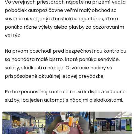
Vo verejných priestoroch nájdete na prízemí vedľa
pobočiek autopožičovne veľmi malý obchod so
suvenírmi, spojený s turistickou agentúrou, ktorá
ponúka rôzne výlety alebo plavby za pozorovaním
veľrýb.
Na prvom poschodí pred bezpečnostnou kontrolou
sa nachádza malé bistro, ktoré ponúka sendviče,
šaláty, sladkosti a nápoje. Otváracie hodiny sú
prispôsobené aktuálnej letovej prevádzke.
Po bezpečnostnej kontrole nie sú k dispozícii žiadne
služby, iba jeden automat s nápojmi a sladkosťami.