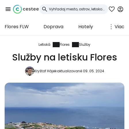
Flores FLW
Doprava
Hotely
Viac
Prihláste sa do
služby Cestee
Letiská
Flores
Služby
Služby na letisku Flores
... celosvetovej komunity cestovateľov
Kryštof Hájek
aktualizované 09. 05. 2024
Pokračovať so službou Google
Pokračovať na Facebooku
Pokračovať s e-mailom