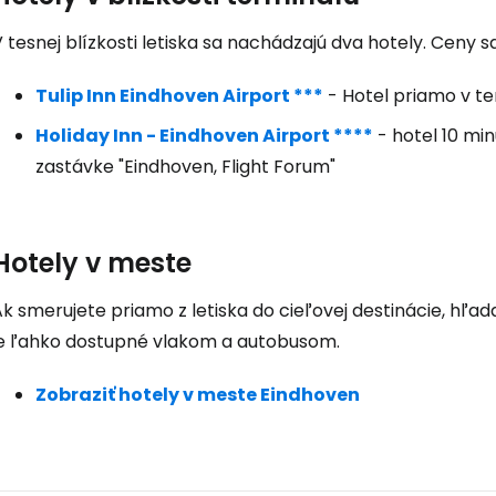
... celosvetovej komunity cestovate
 tesnej blízkosti letiska sa nachádzajú dva hotely. Ceny s
Pokrač
Tulip Inn Eindhoven Airport ***
- Hotel priamo v ter
Holiday Inn - Eindhoven Airport ****
- hotel 10 mi
zastávke "Eindhoven, Flight Forum"
Pokr
Hotely v meste
Pokr
k smerujete priamo z letiska do cieľovej destinácie, hľa
je ľahko dostupné vlakom a autobusom.
Zobraziť hotely v meste Eindhoven