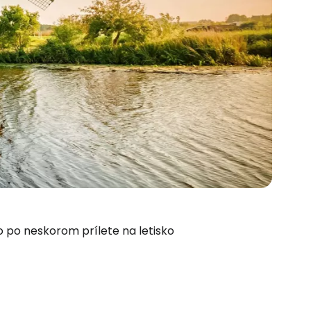
 do služby
po neskorom prílete na letisko