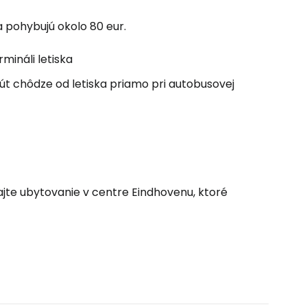
ľov
a pohybujú okolo 80 eur.
ovať so službou Google
mináli letiska
nút chôdze od letiska priamo pri autobusovej
ačovať na Facebooku
ačovať s e-mailom
dajte ubytovanie v centre Eindhovenu, ktoré