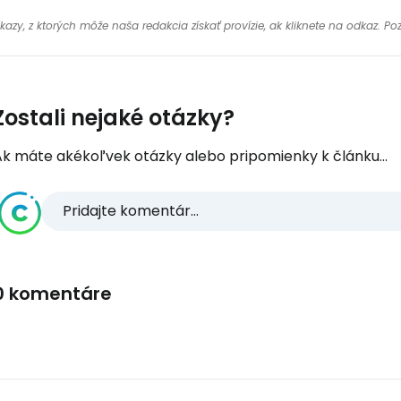
y, z ktorých môže naša redakcia získať provízie, ak kliknete na odkaz. Poz
Zostali nejaké otázky?
Ak máte akékoľvek otázky alebo pripomienky k článku...
Pridajte komentár...
0 komentáre