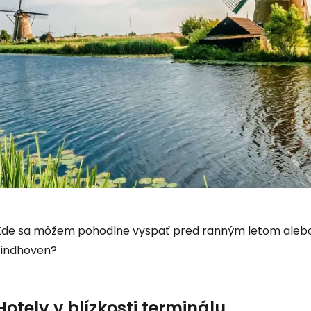
Prihláste sa
Kde sa môžem pohodlne vyspať pred ranným letom alebo 
Eindhoven?
Cestee
Hotely v blízkosti terminálu