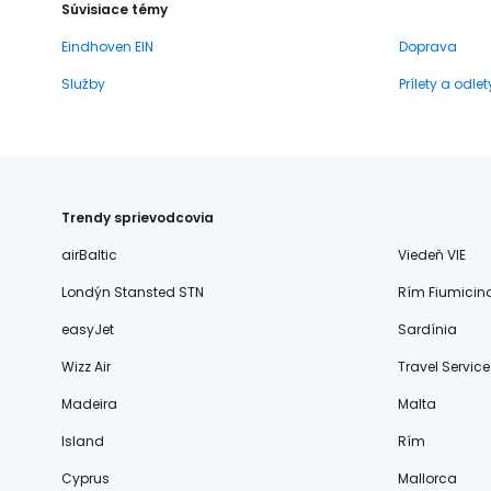
Súvisiace témy
Eindhoven EIN
Doprava
Služby
Prílety a odlet
Trendy sprievodcovia
airBaltic
Viedeň VIE
Londýn Stansted STN
Rím Fiumicin
easyJet
Sardínia
Wizz Air
Travel Service
Madeira
Malta
Island
Rím
Cyprus
Mallorca