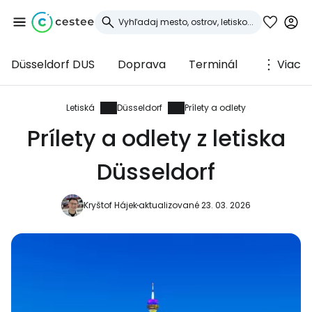
Düsseldorf DUS
Doprava
Terminál
Viac
Prihláste sa do
služby Cestee
Letiská
Düsseldorf
Prílety a odlety
Prílety a odlety z letiska
... celosvetovej komunity cestovateľov
Düsseldorf
Pokračovať so službou Google
Kryštof Hájek
aktualizované 23. 03. 2026
Pokračovať na Facebooku
Pokračovať s e-mailom