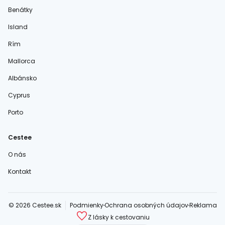
Benátky
Island
Rím
Mallorca
Albánsko
Cyprus
Porto
Cestee
O nás
Kontakt
© 2026 Cestee.sk
Podmienky
Ochrana osobných údajov
Reklama
Z lásky k cestovaniu