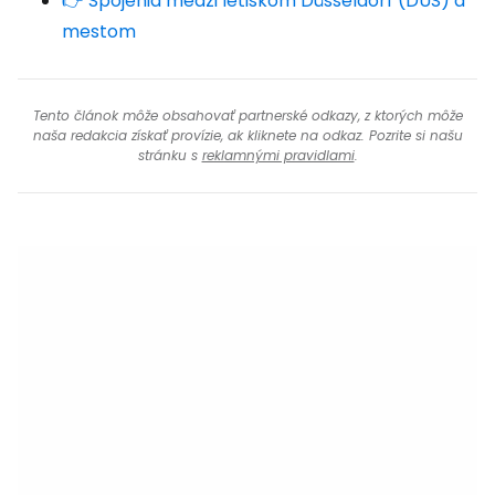
👉 Spojenia medzi letiskom Düsseldorf (DUS) a
mestom
Tento článok môže obsahovať partnerské odkazy, z ktorých môže
naša redakcia získať provízie, ak kliknete na odkaz. Pozrite si našu
stránku s
reklamnými pravidlami
.