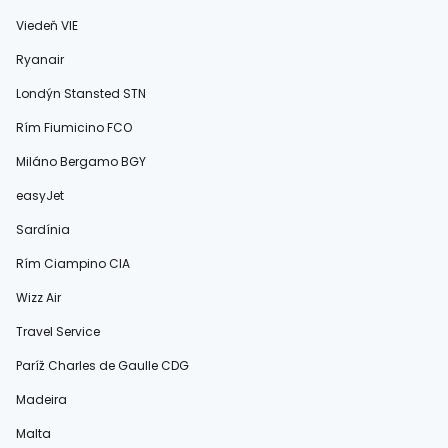
Viedeň VIE
Ryanair
Londýn Stansted STN
Rím Fiumicino FCO
Miláno Bergamo BGY
easyJet
Sardínia
Rím Ciampino CIA
Wizz Air
Travel Service
Paríž Charles de Gaulle CDG
Madeira
Malta