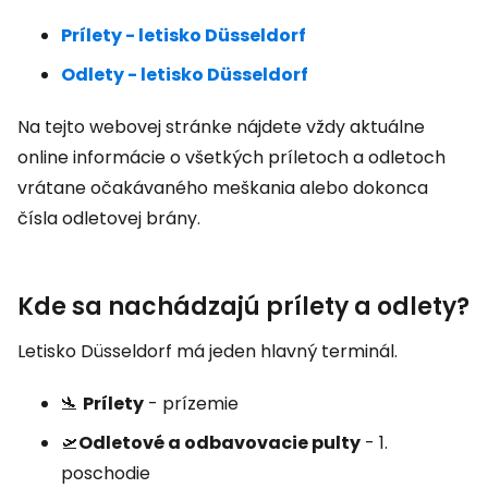
Prílety - letisko Düsseldorf
Odlety - letisko Düsseldorf
Na tejto webovej stránke nájdete vždy aktuálne
online informácie o všetkých príletoch a odletoch
vrátane očakávaného meškania alebo dokonca
čísla odletovej brány.
Kde sa nachádzajú prílety a odlety?
Letisko Düsseldorf má jeden hlavný terminál.
🛬
Prílety
- prízemie
🛫
Odletové a odbavovacie pulty
- 1.
poschodie