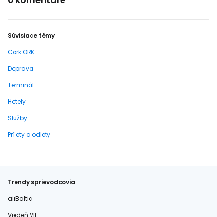
0 komentáre
Súvisiace témy
Cork ORK
Doprava
Terminál
Hotely
Služby
Prílety a odlety
Trendy sprievodcovia
airBaltic
Viedeň VIE