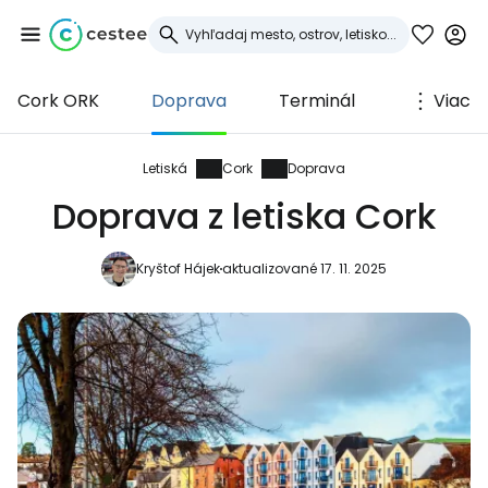
Cork ORK
Doprava
Terminál
Viac
Prihláste sa do
služby Cestee
Letiská
Cork
Doprava
Doprava z letiska Cork
... celosvetovej komunity cestovateľov
Kryštof Hájek
aktualizované 17. 11. 2025
Pokračovať so službou Google
Pokračovať na Facebooku
Pokračovať s e-mailom