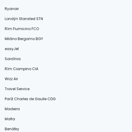
Ryanair
Londýn Stansted STN
Rím Fiumicino FCO
Miláno Bergamo BGY
easyJet
Sardínia
Rím Ciampino CIA
Wizz Air
Travel Service
Paríž Charles de Gaulle CDG
Madeira
Malta
Benátky