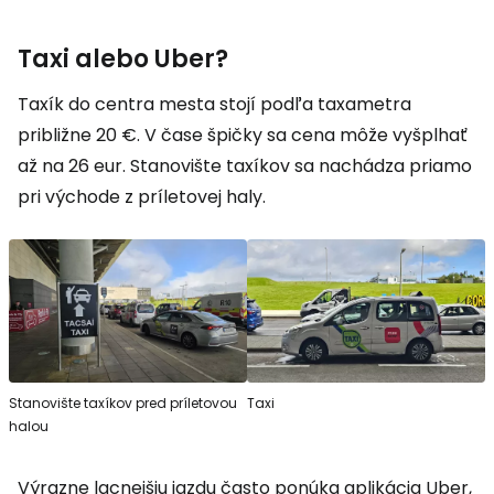
Taxi alebo Uber?
Taxík do centra mesta stojí podľa taxametra
približne 20 €. V čase špičky sa cena môže vyšplhať
až na 26 eur. Stanovište taxíkov sa nachádza priamo
pri východe z príletovej haly.
Stanovište taxíkov pred príletovou
Taxi
halou
Výrazne lacnejšiu jazdu často ponúka aplikácia Uber,