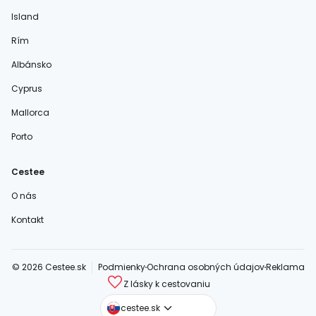
Island
Rím
Albánsko
Cyprus
Mallorca
Porto
Cestee
O nás
Kontakt
© 2026 Cestee.sk
Podmienky
Ochrana osobných údajov
Reklama
Z lásky k cestovaniu
cestee.com
cestee.sk