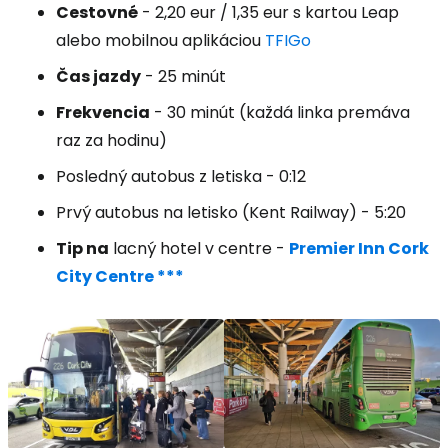
Cestovné
- 2,20 eur / 1,35 eur s kartou Leap
alebo mobilnou aplikáciou
TFIGo
Čas jazdy
- 25 minút
Frekvencia
- 30 minút (každá linka premáva
raz za hodinu)
Posledný autobus z letiska - 0:12
Prvý autobus na letisko (Kent Railway) - 5:20
Tip na
lacný hotel v centre -
Premier Inn Cork
City Centre ***