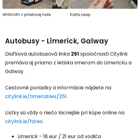
WHSmith v príletovej hale
Karta Leap
Autobusy - Limerick, Galway
Diaľková autobusová linka
251
spoločnosti Citylink
premáva aj priamo z letiska smerom do Limericku a
Galway.
Cestovné poriadky a informácie nájdete na
citylink.ie/timetables/251
.
Lístky sú vždy o niečo lacnejšie pri kúpe online na
citylink.ie/fares
.
Limerick - 18 eur / 21 eur od vodiča