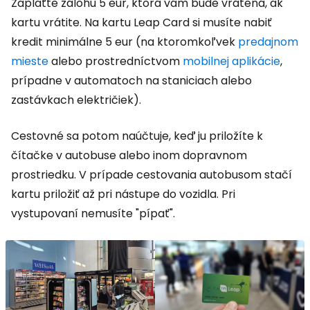
Zaplaťte zálohu 5 eur, ktorá vám bude vrátená, ak
kartu vrátite. Na kartu Leap Card si musíte nabiť
kredit minimálne 5 eur (na ktoromkoľvek
predajnom
mieste
alebo prostredníctvom
mobilnej aplikácie
,
prípadne v automatoch na staniciach alebo
zastávkach električiek).
Cestovné sa potom naúčtuje, keď ju priložíte k
čítačke v autobuse alebo inom dopravnom
prostriedku. V prípade cestovania autobusom stačí
kartu priložiť až pri nástupe do vozidla. Pri
vystupovaní nemusíte "pípať".