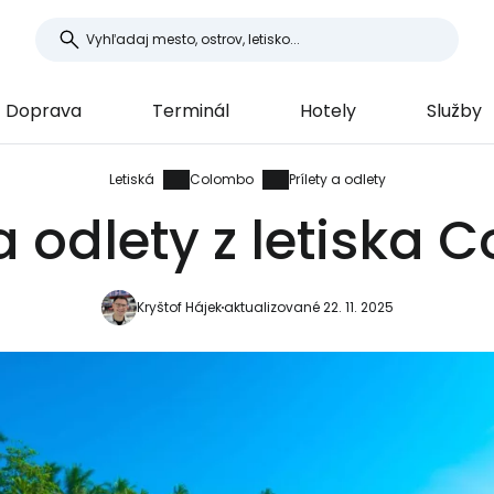
Doprava
Terminál
Hotely
Služby
Letiská
Colombo
Prílety a odlety
 a odlety z letiska
Kryštof Hájek
aktualizované 22. 11. 2025