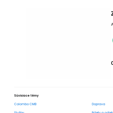
Súvisiace témy
Colombo CMB
Doprava
Služby
Prílety a odlet