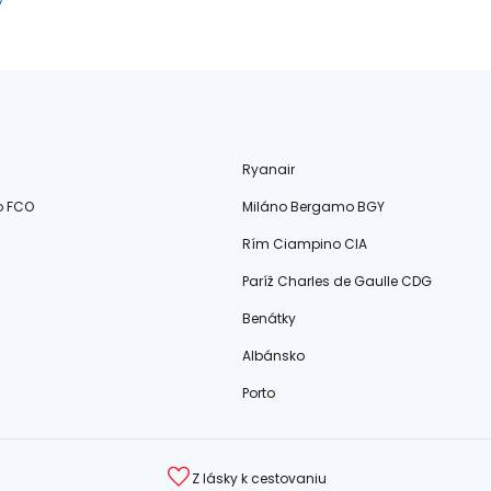
Ryanair
o FCO
Miláno Bergamo BGY
Rím Ciampino CIA
Paríž Charles de Gaulle CDG
Benátky
Albánsko
Porto
Z lásky k cestovaniu