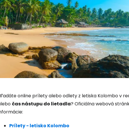
Prihláste sa
ľadáte online prílety alebo odlety z letiska Kolombo v r
Cestee
alebo
čas nástupu do lietadla
? Oficiálna webová stránk
nformácie:
... celosvetovej komunity cestovate
Prílety - letisko Kolombo