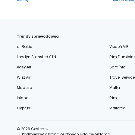
Trendy sprievodcovia
airBaltic
Viedeň VIE
Londýn Stansted STN
Rím Fiumicin
easyJet
Sardínia
Wizz Air
Travel Service
Madeira
Malta
Island
Rím
Cyprus
Mallorca
© 2026 Cestee.sk
Podmienky
Ochrana osobných údajov
Reklama