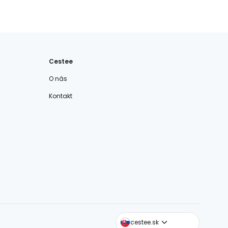
Cestee
O nás
Kontakt
cestee.com
cestee.sk