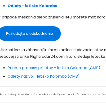
Odlety - letisko Kolombo
Pokrač
V prípade meškania alebo zrušenia letu môžete mať nárok
Pokr
Požiadajte o odškodnenie
Pokr
Alternatívnu a zábavnejšiu formu online sledovania letov
webovej stránke Flightradar24.com, ktorá sleduje leteckú
Priame prenosy príletov - letisko Colombo (CMB)
Odlety naživo - letisko Kolombo (CMB)
y, z ktorých môže naša redakcia získať provízie, ak kliknete na odkaz. Poz