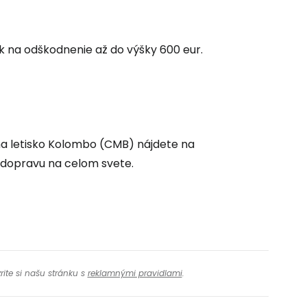
ovať so službou Google
 na odškodnenie až do výšky 600 eur.
ačovať na Facebooku
ačovať s e-mailom
 na letisko Kolombo (CMB) nájdete na
 dopravu na celom svete.
rite si našu stránku s
reklamnými pravidlami
.