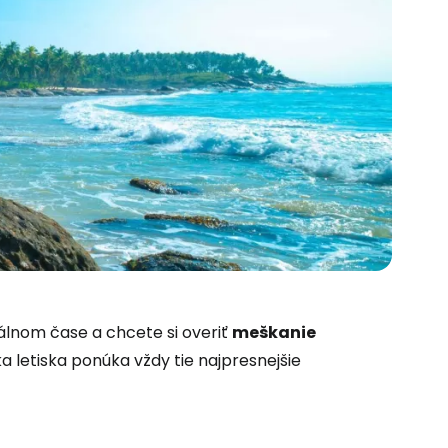
 do služby
eálnom čase a chcete si overiť
meškanie
a letiska ponúka vždy tie najpresnejšie
ľov