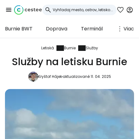
Burnie BWT
Doprava
Terminál
Viac
Prihláste sa do
služby Cestee
Letiská
Burnie
Služby
Služby na letisku Burnie
... celosvetovej komunity cestovateľov
Kryštof Hájek
aktualizované 11. 04. 2025
Pokračovať so službou Google
Pokračovať na Facebooku
Pokračovať s e-mailom