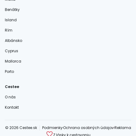
Benátky
Island
Rím
Albánsko
Cyprus
Mallorca
Porto
Cestee
O nás
Kontakt
© 2026 Cestee.sk
Podmienky
Ochrana osobných údajov
Reklama
Z lásky k cestovaniu