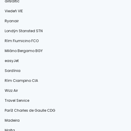
airBaltic
Viedeň VIE
Ryanair
Londýn Stansted STN
Rím Fiumicino FCO
Miláno Bergamo BGY
easyJet
Sardínia
Rím Ciampino CIA
Wizz Air
Travel Service
Paríž Charles de Gaulle CDG
Madeira
Malta