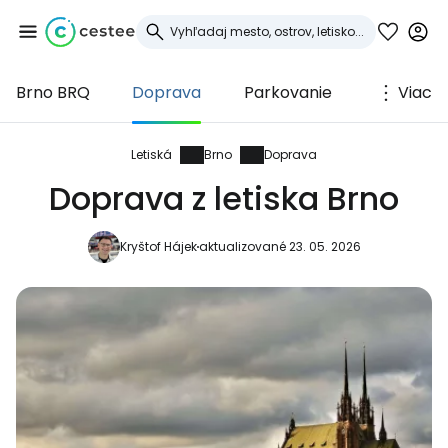
Brno BRQ
Doprava
Parkovanie
Viac
Prihláste sa do
služby Cestee
Letiská
Brno
Doprava
Doprava z letiska Brno
... celosvetovej komunity cestovateľov
Kryštof Hájek
aktualizované 23. 05. 2026
Pokračovať so službou Google
Pokračovať na Facebooku
Pokračovať s e-mailom