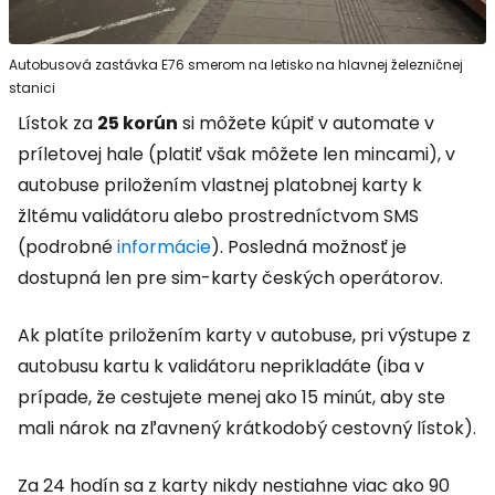
Autobusová zastávka E76 smerom na letisko na hlavnej železničnej
stanici
Lístok za
25 korún
si môžete kúpiť v automate v
príletovej hale (platiť však môžete len mincami), v
autobuse priložením vlastnej platobnej karty k
žltému validátoru alebo prostredníctvom SMS
(podrobné
informácie
). Posledná možnosť je
dostupná len pre sim-karty českých operátorov.
Ak platíte priložením karty v autobuse, pri výstupe z
autobusu kartu k validátoru neprikladáte (iba v
prípade, že cestujete menej ako 15 minút, aby ste
mali nárok na zľavnený krátkodobý cestovný lístok).
Za 24 hodín sa z karty nikdy nestiahne viac ako 90