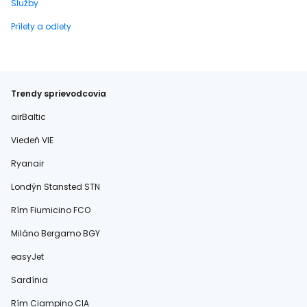
Služby
Prílety a odlety
Trendy sprievodcovia
airBaltic
Viedeň VIE
Ryanair
Londýn Stansted STN
Rím Fiumicino FCO
Miláno Bergamo BGY
easyJet
Sardínia
Rím Ciampino CIA