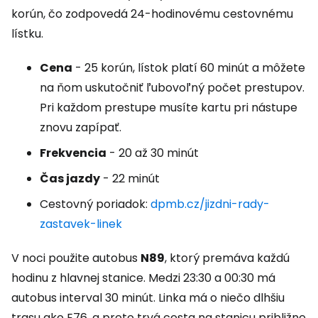
korún, čo zodpovedá 24-hodinovému cestovnému
lístku.
Cena
- 25 korún, lístok platí 60 minút a môžete
na ňom uskutočniť ľubovoľný počet prestupov.
Pri každom prestupe musíte kartu pri nástupe
znovu zapípať.
Frekvencia
- 20 až 30 minút
Čas jazdy
- 22 minút
Cestovný poriadok:
dpmb.cz/jizdni-rady-
zastavek-linek
V noci použite autobus
N89
, ktorý premáva každú
hodinu z hlavnej stanice. Medzi 23:30 a 00:30 má
autobus interval 30 minút. Linka má o niečo dlhšiu
trasu ako E76, a preto trvá cesta na stanicu približne