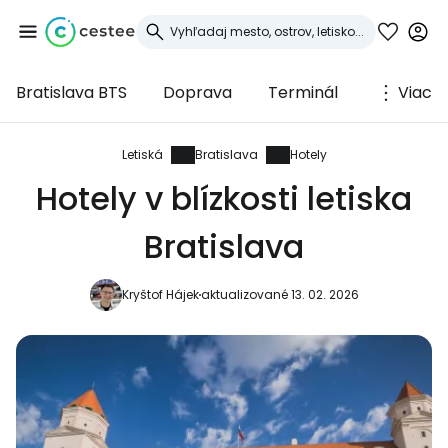
Bratislava BTS
Doprava
Terminál
Viac
Prihláste sa do
služby Cestee
Letiská
Bratislava
Hotely
Hotely v blízkosti letiska
... celosvetovej komunity cestovateľov
Bratislava
Pokračovať so službou Google
Kryštof Hájek
aktualizované 13. 02. 2026
Pokračovať na Facebooku
Pokračovať s e-mailom