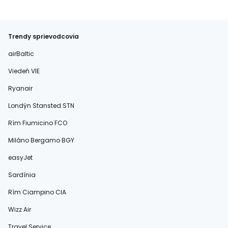
Trendy sprievodcovia
airBaltic
Viedeň VIE
Ryanair
Londýn Stansted STN
Rím Fiumicino FCO
Miláno Bergamo BGY
easyJet
Sardínia
Rím Ciampino CIA
Wizz Air
Travel Service