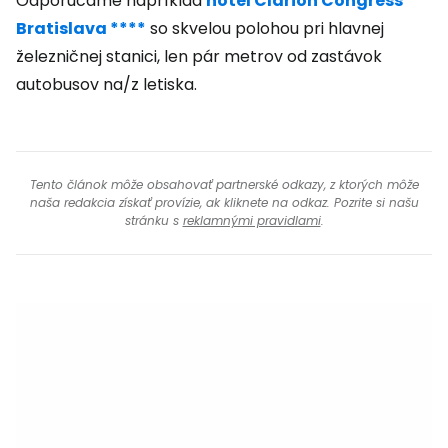
Odporúčame napríklad
hotel Clarion Congress
Bratislava ****
so skvelou polohou pri hlavnej
železničnej stanici, len pár metrov od zastávok
autobusov na/z letiska.
Tento článok môže obsahovať partnerské odkazy, z ktorých môže
naša redakcia získať provízie, ak kliknete na odkaz. Pozrite si našu
stránku s
reklamnými pravidlami
.