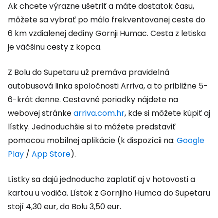
Ak chcete výrazne ušetriť a máte dostatok času,
môžete sa vybrať po málo frekventovanej ceste do
6 km vzdialenej dediny Gornji Humac. Cesta z letiska
je väčšinu cesty z kopca.
Z Bolu do Supetaru už premáva pravidelná
autobusová linka spoločnosti Arriva, a to približne 5-
6-krát denne. Cestovné poriadky nájdete na
webovej stránke
arriva.com.hr
,
kde si môžete kúpiť aj
lístky. Jednoduchšie si to môžete predstaviť
pomocou mobilnej aplikácie (k dispozícii na:
Google
Play
/
App Store
).
Lístky sa dajú jednoducho zaplatiť aj v hotovosti a
kartou u vodiča. Lístok z Gornjiho Humca do Supetaru
stojí 4,30 eur, do Bolu 3,50 eur.