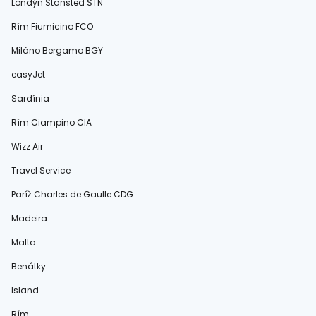
Londýn Stansted STN
Rím Fiumicino FCO
Miláno Bergamo BGY
easyJet
Sardínia
Rím Ciampino CIA
Wizz Air
Travel Service
Paríž Charles de Gaulle CDG
Madeira
Malta
Benátky
Island
Rím