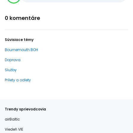
0 komentáre
Súvisiace témy
Bournemouth BOH
Doprava
Služby
Prílety a odlety
Trendy sprievodcovia
airBaltic
Viedeň VIE