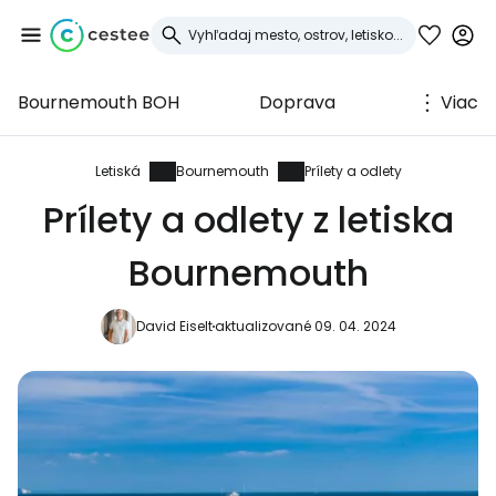
Bournemouth BOH
Doprava
Viac
Prihláste sa do
služby Cestee
Letiská
Bournemouth
Prílety a odlety
Prílety a odlety z letiska
... celosvetovej komunity cestovateľov
Bournemouth
Pokračovať so službou Google
David Eiselt
aktualizované 09. 04. 2024
Pokračovať na Facebooku
Pokračovať s e-mailom