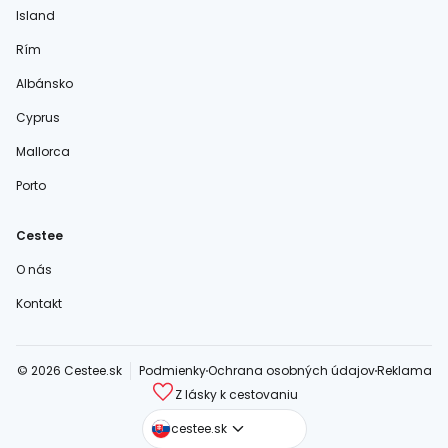
Island
Rím
Albánsko
Cyprus
Mallorca
Porto
Cestee
O nás
Kontakt
© 2026 Cestee.sk
Podmienky
Ochrana osobných údajov
Reklama
Z lásky k cestovaniu
cestee.com
cestee.sk
cestee.pl