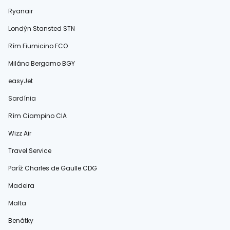
Ryanair
Londýn Stansted STN
Rím Fiumicino FCO
Miláno Bergamo BGY
easyJet
Sardínia
Rím Ciampino CIA
Wizz Air
Travel Service
Paríž Charles de Gaulle CDG
Madeira
Malta
Benátky