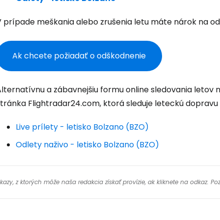
Pokrač
V prípade meškania alebo zrušenia letu máte nárok na od
Pokr
Ak chcete požiadať o odškodnenie
Alternatívnu a zábavnejšiu formu online sledovania letov
Pokr
stránka Flightradar24.com, ktorá sleduje leteckú dopravu
Live prílety - letisko Bolzano (BZO)
Odlety naživo - letisko Bolzano (BZO)
y, z ktorých môže naša redakcia získať provízie, ak kliknete na odkaz. Poz