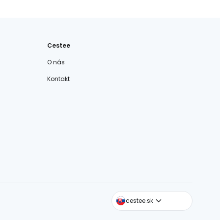
Cestee
O nás
Kontakt
cestee.com
cestee.sk
cestee.pl