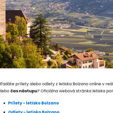
Prihláste sa
Cestee
ľadáte prílety alebo odlety z letiska Bolzano online v reá
alebo
čas nástupu
? Oficiálna webová stránka letiska pon
Prílety - letisko Bolzano
... celosvetovej komunity cestovate
Odlety - letisko Bolzano