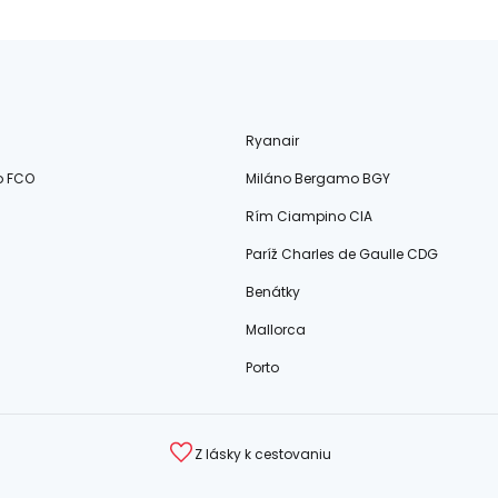
Ryanair
o FCO
Miláno Bergamo BGY
Rím Ciampino CIA
Paríž Charles de Gaulle CDG
Benátky
Mallorca
Porto
Z lásky k cestovaniu