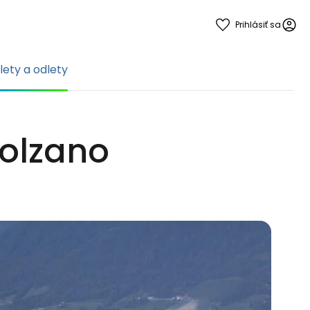
Prihlásiť sa
ílety a odlety
 Bolzano