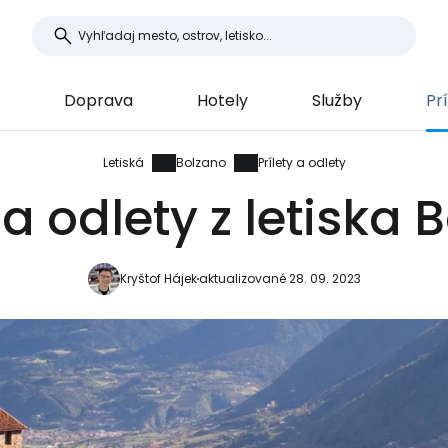
Doprava
Hotely
Služby
Pr
Letiská
Bolzano
Prílety a odlety
 a odlety z letiska
Kryštof Hájek
aktualizované 28. 09. 2023