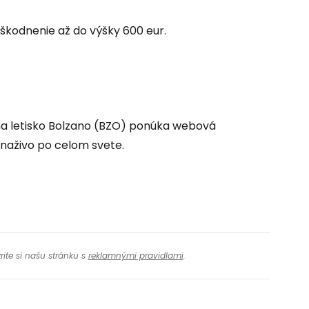
ovať so službou Google
škodnenie až do výšky 600 eur.
ačovať na Facebooku
 na letisko Bolzano (BZO) ponúka webová
ačovať s e-mailom
 naživo po celom svete.
rite si našu stránku s
reklamnými pravidlami
.