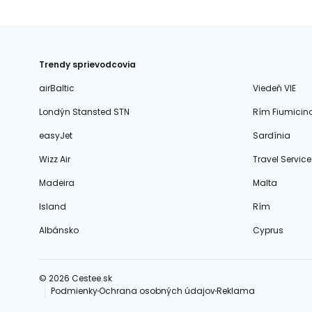
Trendy sprievodcovia
airBaltic
Viedeň VIE
Londýn Stansted STN
Rím Fiumicin
easyJet
Sardínia
Wizz Air
Travel Service
Madeira
Malta
Island
Rím
Albánsko
Cyprus
© 2026 Cestee.sk
Podmienky
Ochrana osobných údajov
Reklama