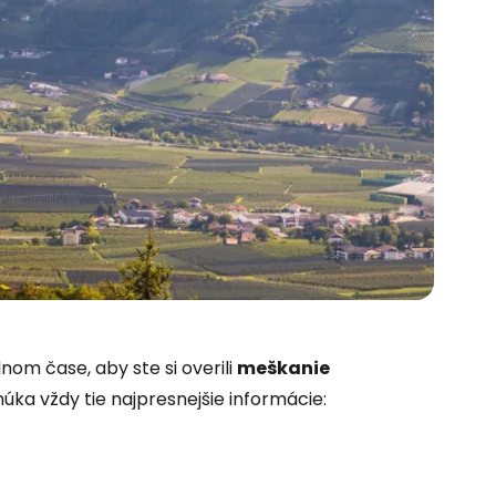
 do služby
lnom čase, aby ste si overili
meškanie
úka vždy tie najpresnejšie informácie:
ľov