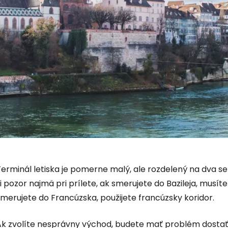
erminál letiska je pomerne malý, ale rozdelený na dva se
i pozor najmä pri prílete, ak smerujete do Bazileja, musíte
merujete do Francúzska, použijete francúzsky koridor.
Ak zvolíte nesprávny východ, budete mať problém dostať 