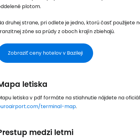
oddelené plotom.
Prihláste sa
a druhej strane, pri odlete je jedno, ktorú časť použijet
ranzitnej zóne sa prúdy z oboch krajín zbiehajú.
Cestee
Zobraziť ceny hotelov v Bazileji
... celosvetovej komunity cestovate
Mapa letiska
Pokrač
apu letiska v pdf formáte na stiahnutie nájdete na oficiál
euroairport.com/terminal-map
.
Pokr
Prestup medzi letmi
Pokr