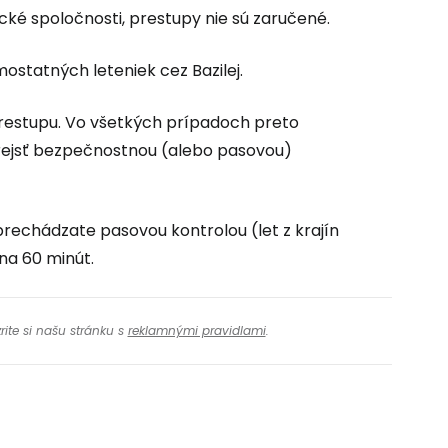
cké spoločnosti, prestupy nie sú zaručené.
ostatných leteniek cez Bazilej.
 prestupu. Vo všetkých prípadoch preto
prejsť bezpečnostnou (alebo pasovou)
prechádzate pasovou kontrolou (let z krajín
na 60 minút.
rite si našu stránku s
reklamnými pravidlami
.