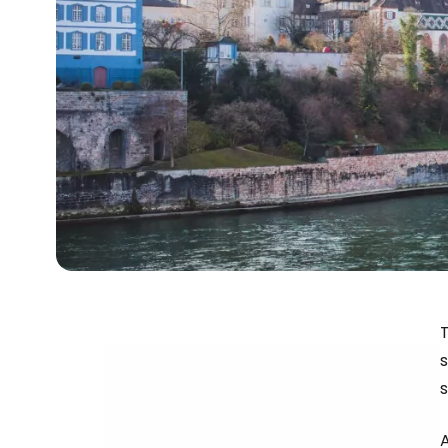
T
s
s