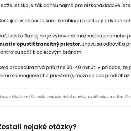
Keďže letisko je základňou najmä pre nízkonákladové lete
Cestujúci však často sami kombinujú prestupy z dvoch sam
Žiaľ, letisko Bazilej nie je vybavené možnosťou priameho
musíte
opustiť tranzitný priestor
, znovu sa odbaviť a 
kontrolou späť k odletovým bránam.
elá procedúra trvá približne 30-40 minút. V prípade, že 
mimo schengenského priestoru), môže sa čas predĺžiť až 
y, z ktorých môže naša redakcia získať provízie, ak kliknete na odkaz. Poz
Zostali nejaké otázky?