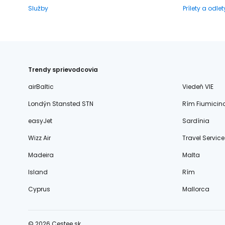
Služby
Prílety a odlet
Trendy sprievodcovia
airBaltic
Viedeň VIE
Londýn Stansted STN
Rím Fiumicin
easyJet
Sardínia
Wizz Air
Travel Service
Madeira
Malta
Island
Rím
Cyprus
Mallorca
© 2026 Cestee.sk