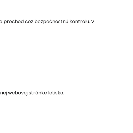
 do služby
e na prechod cez bezpečnostnú kontrolu. V
ľov
ovať so službou Google
nej webovej stránke letiska:
ačovať na Facebooku
ačovať s e-mailom