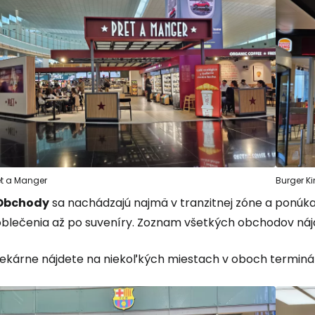
et a Manger
Burger K
Obchody
sa nachádzajú najmä v tranzitnej zóne a ponúka
oblečenia až po suveníry. Zoznam všetkých obchodov ná
Lekárne nájdete na niekoľkých miestach v oboch terminá