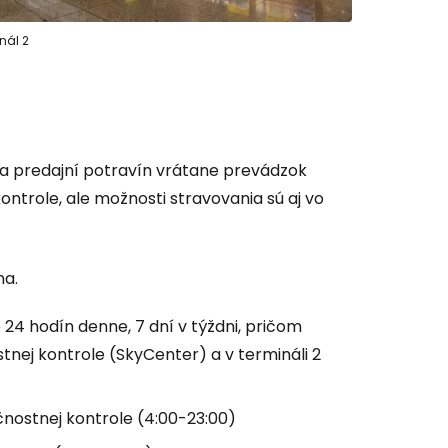
 do služby
inál 2
 a predajní potravín vrátane prevádzok
ľov
ntrole, ale možnosti stravovania sú aj vo
ovať so službou Google
na.
 24 hodín denne, 7 dní v týždni, pričom
ačovať na Facebooku
tnej kontrole (SkyCenter) a v termináli 2
ačovať s e-mailom
čnostnej kontrole (4:00-23:00)