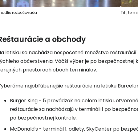
Prihláste sa
hodlie rozbočovača
Trh, term
Cestee
Reštaurácie a obchody
Na letisku sa nachádza nespočetné množstvo reštaurácií
... celosvetovej komunity cestovate
ýchleho občerstvenia. Väčší výber je po bezpečnostnej ko
verejných priestoroch oboch terminálov.
Pokrač
Vyberáme najobľúbenejšie reštaurácie na letisku Barcelo
Burger King - 5 prevádzok na celom letisku, otvorené
Pokr
reštaurácie sa nachádzajú v termináli 1 po bezpečnos
po bezpečnostnej kontrole.
Pokr
McDonald's - terminál 1, odlety, SkyCenter po bezpe