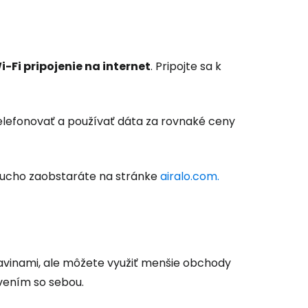
i-Fi pripojenie na internet
. Pripojte sa k
telefonovať a používať dáta za rovnaké ceny
ducho zaobstaráte na stránke
airalo.com.
avinami, ale môžete využiť menšie obchody
tvením so sebou.