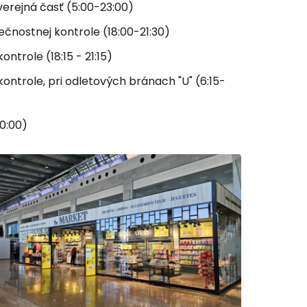
verejná časť (5:00-23:00)
čnostnej kontrole (18:00-21:30)
ntrole (18:15 - 21:15)
ontrole, pri odletových bránach "U" (6:15-
20:00)