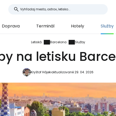
Doprava
Terminál
Hotely
Služby
Letiská
Barcelona
Služby
by na letisku Barc
Kryštof Hájek
aktualizované 29. 04. 2026