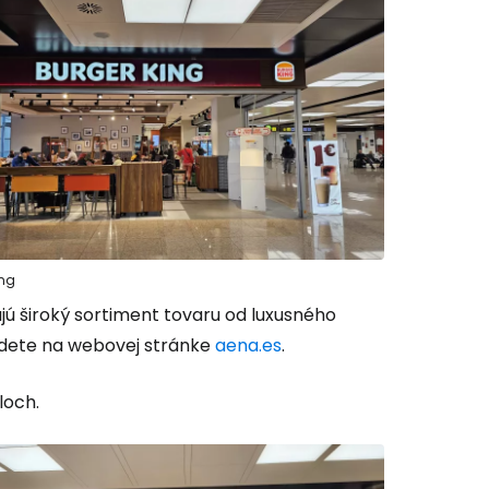
ing
jú široký sortiment tovaru od luxusného
jdete na webovej stránke
aena.es
.
loch.