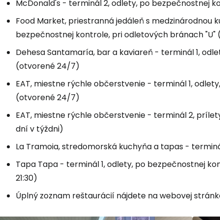
McDonald's - terminál 2, odlety, po bezpečnostnej k
Food Market, priestranná jedáleň s medzinárodnou ku
bezpečnostnej kontrole, pri odletových bránach "U"
Dehesa Santamaría, bar a kaviareň - terminál 1, odl
(otvorené 24/7)
EAT, miestne rýchle občerstvenie - terminál 1, odle
(otvorené 24/7)
EAT, miestne rýchle občerstvenie - terminál 2, príle
dní v týždni)
La Tramoia, stredomorská kuchyňa a tapas - terminál 1
Tapa Tapa - terminál 1, odlety, po bezpečnostnej kon
21:30)
Úplný zoznam reštaurácií nájdete na webovej strán