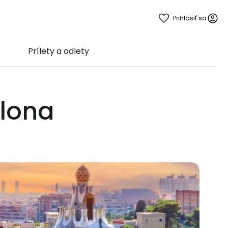
Prihlásiť sa
Prílety a odlety
elona