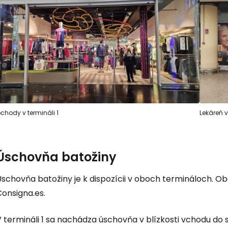
chody v termináli 1
Lekáreň v
Úschovňa batožiny
Úschovňa batožiny je k dispozícii v oboch termináloch. 
Consigna.es.
V termináli 1 sa nachádza úschovňa v blízkosti vchodu do