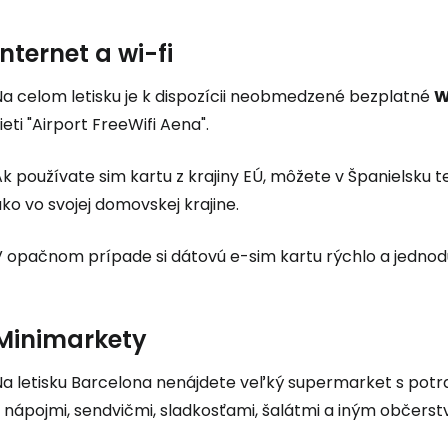
Internet a wi-fi
Na celom letisku je k dispozícii neobmedzené bezplatné
W
ieti "Airport FreeWifi Aena".
k používate sim kartu z krajiny EÚ, môžete v Španielsku 
ko vo svojej domovskej krajine.
V opačnom prípade si dátovú e-sim kartu rýchlo a jedno
Minimarkety
Na letisku Barcelona nenájdete veľký supermarket s potr
s nápojmi, sendvičmi, sladkosťami, šalátmi a iným občers