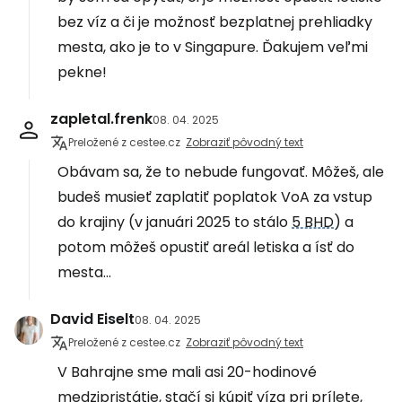
bez víz a či je možnosť bezplatnej prehliadky
mesta, ako je to v Singapure. Ďakujem veľmi
pekne!
zapletal.frenk
08. 04. 2025
Preložené z cestee.cz
Zobraziť pôvodný text
Obávam sa, že to nebude fungovať. Môžeš, ale
budeš musieť zaplatiť poplatok VoA za vstup
do krajiny (v januári 2025 to stálo
5 BHD
) a
potom môžeš opustiť areál letiska a ísť do
mesta...
David Eiselt
08. 04. 2025
Preložené z cestee.cz
Zobraziť pôvodný text
V Bahrajne sme mali asi 20-hodinové
medzipristátie, stačí si kúpiť víza pri prílete,