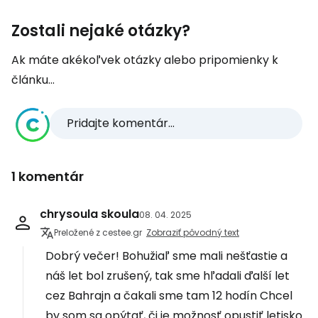
Zostali nejaké otázky?
Ak máte akékoľvek otázky alebo pripomienky k
článku...
Pridajte komentár...
1 komentár
chrysoula skoula
08. 04. 2025
Preložené z cestee.gr
Zobraziť pôvodný text
Dobrý večer! Bohužiaľ sme mali nešťastie a
náš let bol zrušený, tak sme hľadali ďalší let
cez Bahrajn a čakali sme tam 12 hodín Chcel
by som sa opýtať, či je možnosť opustiť letisko