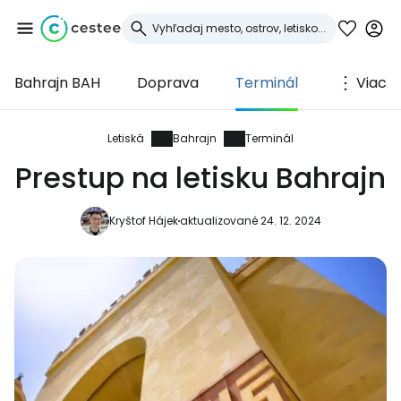
Bahrajn BAH
Doprava
Terminál
Viac
Prihláste sa do
služby Cestee
Letiská
Bahrajn
Terminál
Prestup na letisku Bahrajn
... celosvetovej komunity cestovateľov
Kryštof Hájek
aktualizované 24. 12. 2024
Pokračovať so službou Google
Pokračovať na Facebooku
Pokračovať s e-mailom