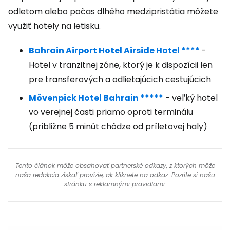
odletom alebo počas dlhého medzipristátia môžete
využiť hotely na letisku.
Bahrain Airport Hotel Airside Hotel ****
-
Hotel v tranzitnej zóne, ktorý je k dispozícii len
pre transferových a odlietajúcich cestujúcich
Mövenpick Hotel Bahrain *****
- veľký hotel
vo verejnej časti priamo oproti terminálu
(približne 5 minút chôdze od príletovej haly)
Tento článok môže obsahovať partnerské odkazy, z ktorých môže
naša redakcia získať provízie, ak kliknete na odkaz. Pozrite si našu
stránku s
reklamnými pravidlami
.