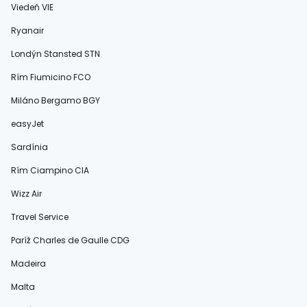
Viedeň VIE
Ryanair
Londýn Stansted STN
Rím Fiumicino FCO
Miláno Bergamo BGY
easyJet
Sardínia
Rím Ciampino CIA
Wizz Air
Travel Service
Paríž Charles de Gaulle CDG
Madeira
Malta