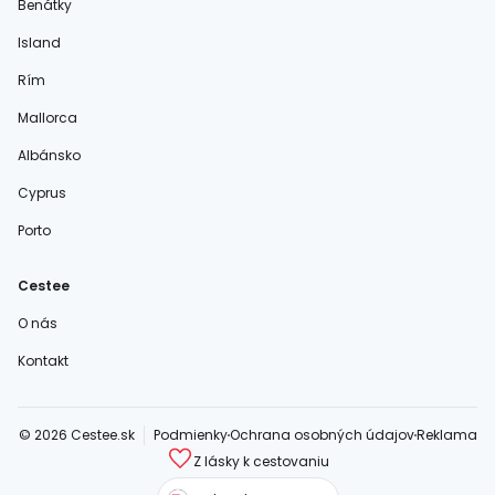
Benátky
Island
Rím
Mallorca
Albánsko
Cyprus
Porto
Cestee
O nás
Kontakt
© 2026 Cestee.sk
Podmienky
Ochrana osobných údajov
Reklama
Z lásky k cestovaniu
cestee.com