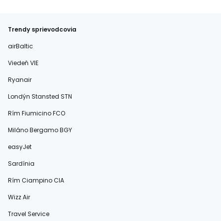
Trendy sprievodcovia
airBaltic
Viedeň VIE
Ryanair
Londýn Stansted STN
Rím Fiumicino FCO
Miláno Bergamo BGY
easyJet
Sardínia
Rím Ciampino CIA
Wizz Air
Travel Service