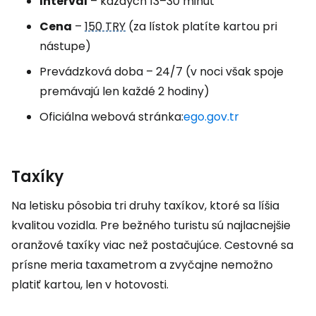
Interval
– každých 13–30 minút
Cena
–
150 TRY
(za lístok platíte kartou pri
nástupe)
Prevádzková doba – 24/7 (v noci však spoje
premávajú len každé 2 hodiny)
Oficiálna webová stránka:
ego.gov.tr
Taxíky
Na letisku pôsobia tri druhy taxíkov, ktoré sa líšia
kvalitou vozidla. Pre bežného turistu sú najlacnejšie
oranžové taxíky viac než postačujúce. Cestovné sa
prísne meria taxametrom a zvyčajne nemožno
platiť kartou, len v hotovosti.