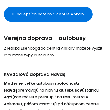
10 najlepších hotelov v centre Ankary
Verejná doprava – autobusy
Z letiska Esenboga do centra Ankary môžete využiť
dva rôzne typy autobusov.
Kyvadlová doprava Havaş
Moderné
, veľké autobusy
spoločnosti
Havaş
premávajú na hlavnú
autobusovú
stanicu
Aşti
(kde môžete prestúpiť na linku metra A1
Ankaray), pričom zastavujú pri nákupnom centre