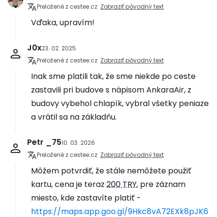
Preložené z cestee.cz
Zobraziť pôvodný text
Vďaka, upravím!
J0x
23. 02. 2025
Preložené z cestee.cz
Zobraziť pôvodný text
Inak sme platili tak, že sme niekde po ceste
zastavili pri budove s nápisom AnkaraAir, z
budovy vybehol chlapík, vybral všetky peniaze
a vrátil sa na základňu.
Petr _75
10. 03. 2026
Preložené z cestee.cz
Zobraziť pôvodný text
Môžem potvrdiť, že stále nemôžete použiť
kartu, cena je teraz
200 TRY
, pre záznam
miesto, kde zastavíte platiť -
https://maps.app.goo.gl/9Hkc8vA72EXk8pJK6