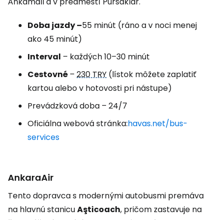
Ankamall a v predmestí Pursaklar.
Doba jazdy –
55 minút (ráno a v noci menej
ako 45 minút)
Interval
– každých 10–30 minút
Cestovné
–
230 TRY
(lístok môžete zaplatiť
kartou alebo v hotovosti pri nástupe)
Prevádzková doba – 24/7
Oficiálna webová stránka:
havas.net/bus-
services
AnkaraAir
Tento dopravca s modernými autobusmi premáva
na hlavnú stanicu
Aşticoach
, pričom zastavuje na