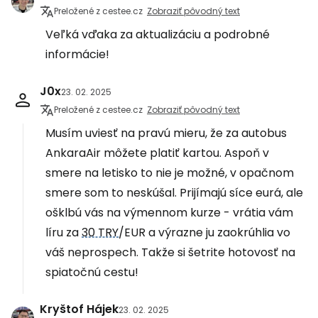
Preložené z cestee.cz
Zobraziť pôvodný text
Veľká vďaka za aktualizáciu a podrobné
informácie!
J0x
23. 02. 2025
Preložené z cestee.cz
Zobraziť pôvodný text
Musím uviesť na pravú mieru, že za autobus
AnkaraAir môžete platiť kartou. Aspoň v
smere na letisko to nie je možné, v opačnom
smere som to neskúšal. Prijímajú síce eurá, ale
ošklbú vás na výmennom kurze - vrátia vám
líru za
30 TRY
/EUR a výrazne ju zaokrúhlia vo
váš neprospech. Takže si šetrite hotovosť na
spiatočnú cestu!
Kryštof Hájek
23. 02. 2025