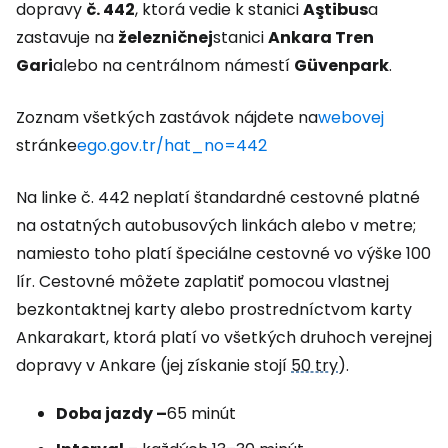
dopravy
č. 442
, ktorá vedie k stanici
Aştibus
a
zastavuje na
železničnej
stanici
Ankara Tren
Gari
alebo na centrálnom námestí
Güvenpark
.
Zoznam všetkých zastávok nájdete na
webovej
stránke
ego.gov.tr/hat_no=442
Na linke č. 442 neplatí štandardné cestovné platné
na ostatných autobusových linkách alebo v metre;
namiesto toho platí špeciálne cestovné vo výške 100
lír. Cestovné môžete zaplatiť pomocou vlastnej
bezkontaktnej karty alebo prostredníctvom karty
Ankarakart, ktorá platí vo všetkých druhoch verejnej
dopravy v Ankare (jej získanie stojí
50 try
).
Doba jazdy –
65 minút