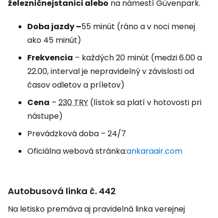
železničnej
stanici alebo
na námestí Güvenpark.
Doba jazdy –
55 minút (ráno a v noci menej
ako 45 minút)
Frekvencia
– každých 20 minút (medzi 6.00 a
22.00, interval je nepravidelný v závislosti od
časov odletov a príletov)
Cena
–
230 TRY
(lístok sa platí v hotovosti pri
nástupe)
Prevádzková doba – 24/7
Oficiálna webová stránka:
ankaraair.com
Autobusová linka č. 442
Na letisko premáva aj pravidelná linka verejnej