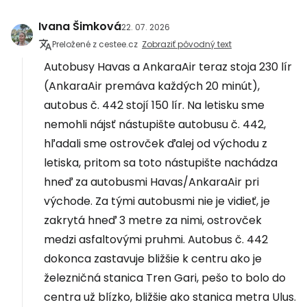
Ivana Šimková
22. 07. 2026
Preložené z cestee.cz
Zobraziť pôvodný text
Autobusy Havas a AnkaraAir teraz stoja 230 lír
(AnkaraAir premáva každých 20 minút),
autobus č. 442 stojí 150 lír. Na letisku sme
nemohli nájsť nástupište autobusu č. 442,
hľadali sme ostrovček ďalej od východu z
letiska, pritom sa toto nástupište nachádza
hneď za autobusmi Havas/AnkaraAir pri
východe. Za tými autobusmi nie je vidieť, je
zakrytá hneď 3 metre za nimi, ostrovček
medzi asfaltovými pruhmi. Autobus č. 442
dokonca zastavuje bližšie k centru ako je
železničná stanica Tren Gari, pešo to bolo do
centra už blízko, bližšie ako stanica metra Ulus.