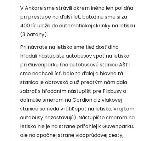
V Ankare sme strávili okrem iného len pol dňa
pri prestupe na ďalší let, batožinu sme si za
400 lír uložili do automatickej skrinky na letisku
(3 batohy).
Pri návrate na letisko sme tiež dosť dlho
hľadali nástupište autobusov späť na letisko
pri Guvenparku (na autobusovú stanicu AŠTI
sme nechceli ísť, bolo to ďalej a hlavne tá
stanica je obrovská a už predtým nám dala
zabrať s hľadaním nástupíšť pre Flixbusy a
dolmuše smerom na Gordion a z vlakovej
stanice sa nedá vrátiť späť na letisko, vraj tam
autobusy nezastavujú). Nástupište smerom na
letisko nie je na strane priľahlej k Guvenparku,
ale na opačnej strane viacprúdovej cesty,