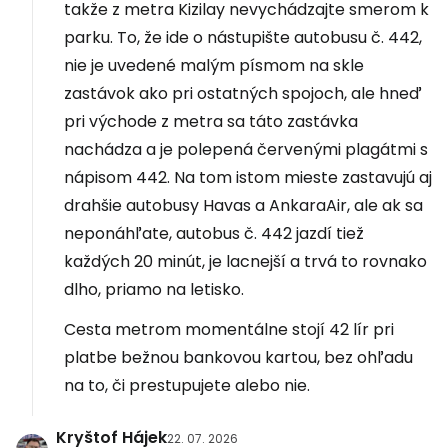
takže z metra Kizilay nevychádzajte smerom k
parku. To, že ide o nástupište autobusu č. 442,
nie je uvedené malým písmom na skle
zastávok ako pri ostatných spojoch, ale hneď
pri východe z metra sa táto zastávka
nachádza a je polepená červenými plagátmi s
nápisom 442. Na tom istom mieste zastavujú aj
drahšie autobusy Havas a AnkaraAir, ale ak sa
neponáhľate, autobus č. 442 jazdí tiež
každých 20 minút, je lacnejší a trvá to rovnako
dlho, priamo na letisko.
Cesta metrom momentálne stojí 42 lír pri
platbe bežnou bankovou kartou, bez ohľadu
na to, či prestupujete alebo nie.
Kryštof Hájek
22. 07. 2026