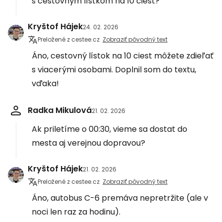
s cestovným lístkom na 10 ciest?
Kryštof Hájek
24. 02. 2026
Preložené z cestee.cz
Zobraziť pôvodný text
Áno, cestovný lístok na 10 ciest môžete zdieľať
s viacerými osobami. Doplnil som do textu,
vďaka!
Radka Mikulová
21. 02. 2026
Ak priletíme o 00:30, vieme sa dostat do
mesta aj verejnou dopravou?
Kryštof Hájek
21. 02. 2026
Preložené z cestee.cz
Zobraziť pôvodný text
Áno, autobus C-6 premáva nepretržite (ale v
noci len raz za hodinu).