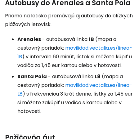
Autobusy do Arenales a Santa Pola
Priamo na letisko premávajú aj autobusy do blízkych
plážových letovísk.
Arenales
- autobusová linka
1B
(mapa a
cestovný poriadok:
movilidad.vectalia.es/linea-
1B
) v intervale 60 minút, lístok si môžete kúpiť u
vodiča za 1,45 eur kartou alebo v hotovosti.
Santa
Pola
- autobusová linka
L8
(mapa a
cestovný poriadok:
movilidad.vectalia.es/linea-
L8
) s frekvenciou 3 krát denne, lístky za 1,45 eur
si môžete zakúpiť u vodiča s kartou alebo v
hotovosti.
Požičovňa áut