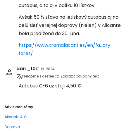
autobus, a to aj v balíku 10 lístkov.
Avšak 50 % zľava na letiskový autobus aj na
celú sieť verejnej dopravy (nielen) v Alicante
bola predĺžená do 30. júna.
https://www.tramalacant.es/en/fa...ary-
fares/
dan _10
17. 10. 2024
Preložené z cestee.cz
Zobraziť pôvodný text
Autobus C-6 už stojí 4,50 €
Súvisiace témy
Alicante ALC
Doprava