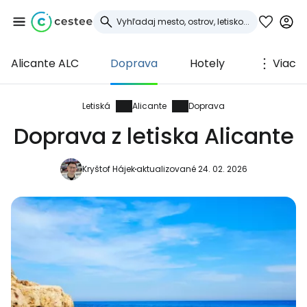
Alicante ALC
Doprava
Hotely
Viac
Prihláste sa do
služby Cestee
Letiská
Alicante
Doprava
Doprava z letiska Alicante
... celosvetovej komunity cestovateľov
Kryštof Hájek
aktualizované 24. 02. 2026
Pokračovať so službou Google
Pokračovať na Facebooku
Pokračovať s e-mailom