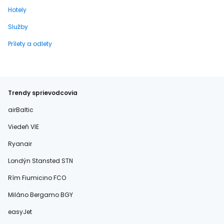
Hotely
Služby
Prílety a odlety
Trendy sprievodcovia
airBaltic
Viedeň VIE
Ryanair
Londýn Stansted STN
Rím Fiumicino FCO
Miláno Bergamo BGY
easyJet