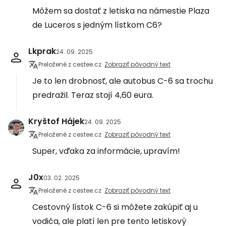
Môžem sa dostať z letiska na námestie Plaza
de Luceros s jedným lístkom C6?
Lkprak
24. 09. 2025
Preložené z cestee.cz
Zobraziť pôvodný text
Je to len drobnosť, ale autobus C-6 sa trochu
predražil. Teraz stojí 4,60 eura.
Kryštof Hájek
24. 09. 2025
Preložené z cestee.cz
Zobraziť pôvodný text
Super, vďaka za informácie, upravím!
J0x
03. 02. 2025
Preložené z cestee.cz
Zobraziť pôvodný text
Cestovný lístok C-6 si môžete zakúpiť aj u
vodiča, ale platí len pre tento letiskový