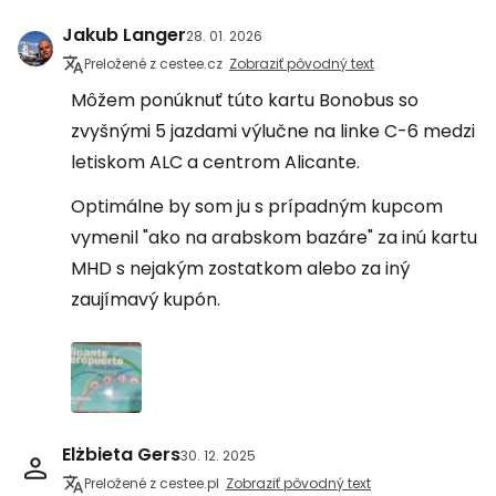
Jakub Langer
28. 01. 2026
Preložené z cestee.cz
Zobraziť pôvodný text
Môžem ponúknuť túto kartu Bonobus so
zvyšnými 5 jazdami výlučne na linke C-6 medzi
letiskom ALC a centrom Alicante.
Optimálne by som ju s prípadným kupcom
vymenil "ako na arabskom bazáre" za inú kartu
MHD s nejakým zostatkom alebo za iný
zaujímavý kupón.
Elżbieta Gers
30. 12. 2025
Preložené z cestee.pl
Zobraziť pôvodný text