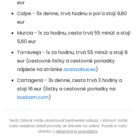
eur
Calpe - 5x denne, trvá hodinu a pol a stojí 9,80
eur
Murcia - 1x za hodinu, cesta trvá 55 minút a stojí
5,60 eur
Torrevieja - 1x za hodinu, trvá 55 minút a stojí 8
eur (cestovné lístky a cestovné poriadky
nájdete na stránke
avanzabus.es
)
Cartagena - 3x denne, cesta trvá 3 hodiny a
stojí 16 eur (lístky a cestovné poriadky na
busbam.com
)
Tento článok môže obsahovať partnerské odkazy, z ktorých môže
naša redakcia získať provízie, ak kliknete na odkaz. Pozrite si našu
stránku s
reklamnými pravidlami
.