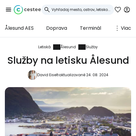
Ålesund AES
Doprava
Terminál
Viac
Prihláste sa do
služby Cestee
Letiská
Ålesund
Služby
Služby na letisku Ålesund
... celosvetovej komunity cestovateľov
David Eiselt
aktualizované 24. 08. 2024
Pokračovať so službou Google
Pokračovať na Facebooku
Pokračovať s e-mailom