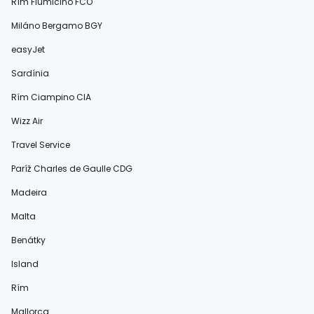
Rím Fiumicino FCO
Miláno Bergamo BGY
easyJet
Sardínia
Rím Ciampino CIA
Wizz Air
Travel Service
Paríž Charles de Gaulle CDG
Madeira
Malta
Benátky
Island
Rím
Mallorca