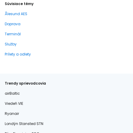
Súvisiace témy
Ålesund AES
Doprava
Terminál
Služby
Prílety a odlety
Trendy sprievodcovia
airBaltic
Viedeň VIE
Ryanair
Londýn Stansted STN