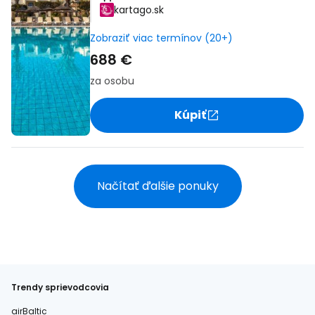
kartago.sk
Zobraziť viac termínov (20+)
688 €
za osobu
Kúpiť
Načítať ďalšie ponuky
Trendy sprievodcovia
airBaltic