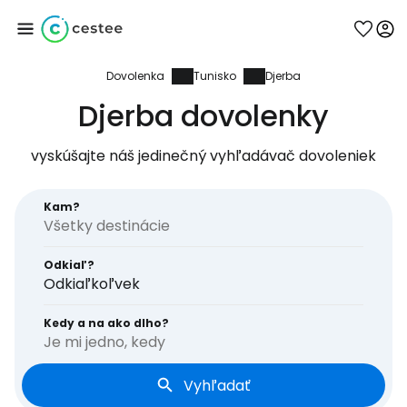
Dovolenka
Tunisko
Djerba
Prihláste sa do
Djerba dovolenky
služby Cestee
vyskúšajte náš jedinečný vyhľadávač dovoleniek
... celosvetovej komunity cestovateľov
Kam?
Pokračovať so službou Google
Odkiaľ?
Odkiaľkoľvek
Pokračovať na Facebooku
Kedy a na ako dlho?
Je mi jedno, kedy
Vyhľadať
Pokračovať s e-mailom