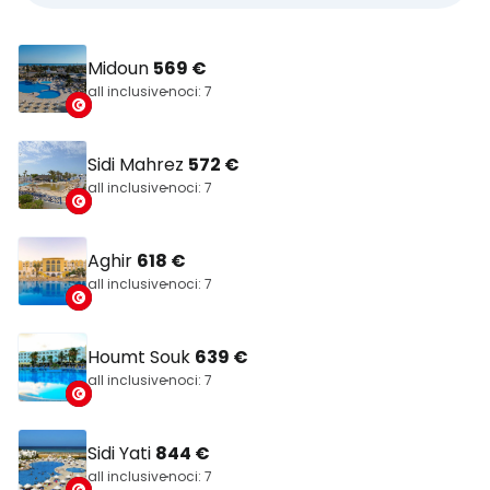
Midoun
569 €
all inclusive
noci: 7
Sidi Mahrez
572 €
all inclusive
noci: 7
Aghir
618 €
all inclusive
noci: 7
Houmt Souk
639 €
all inclusive
noci: 7
Sidi Yati
844 €
all inclusive
noci: 7