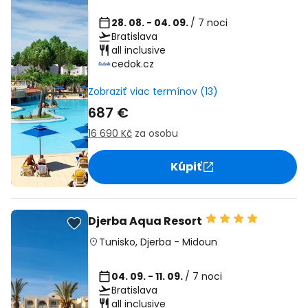
28. 08. - 04. 09.
/ 7 noci
Bratislava
all inclusive
cedok.cz
Zobraziť viac termínov (13)
687 €
16 690 Kč
za osobu
Kúpiť
Djerba Aqua Resort
Tunisko
,
Djerba
-
Midoun
04. 09. - 11. 09.
/ 7 noci
Bratislava
all inclusive