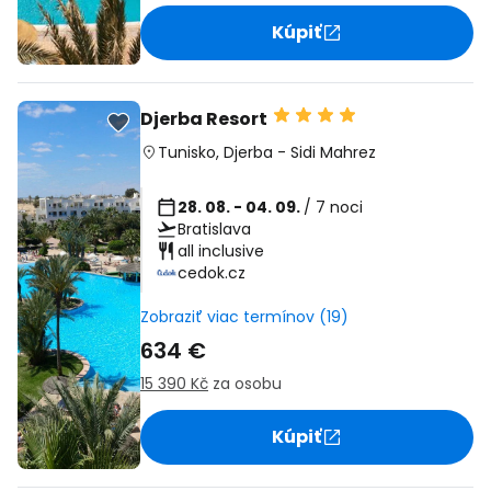
Kúpiť
Djerba Resort
Tunisko
,
Djerba
-
Sidi Mahrez
28. 08. - 04. 09.
/ 7 noci
Bratislava
all inclusive
cedok.cz
Zobraziť viac termínov (19)
634 €
15 390 Kč
za osobu
Kúpiť