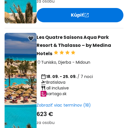
za osobu
Kúpiť
Les Quatre Saisons Aqua Park
Resort & Thalasso – by Medina
Hotels
Tunisko
,
Djerba
-
Midoun
18. 09. - 25. 09.
/ 7 noci
Bratislava
all inclusive
kartago.sk
Zobraziť viac termínov (18)
623 €
za osobu