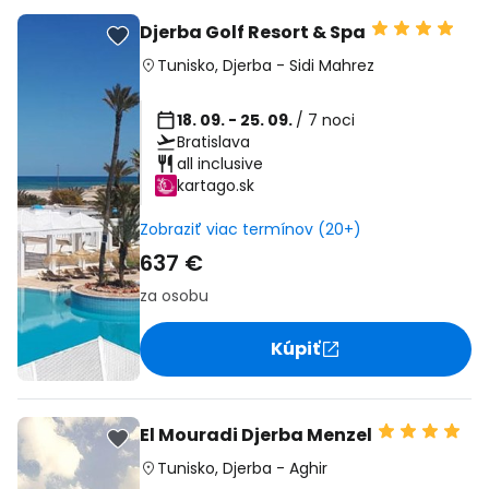
Djerba Golf Resort & Spa
Tunisko
,
Djerba
-
Sidi Mahrez
18. 09. - 25. 09.
/ 7 noci
Bratislava
all inclusive
kartago.sk
Zobraziť viac termínov (20+)
637 €
za osobu
Kúpiť
El Mouradi Djerba Menzel
Tunisko
,
Djerba
-
Aghir