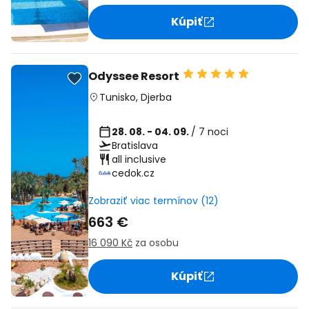
Kúpiť
Odyssee Resort
Tunisko
,
Djerba
28. 08. - 04. 09.
/ 7 noci
Bratislava
all inclusive
cedok.cz
Zobraziť viac termínov (12)
663 €
16 090 Kč
za osobu
Kúpiť