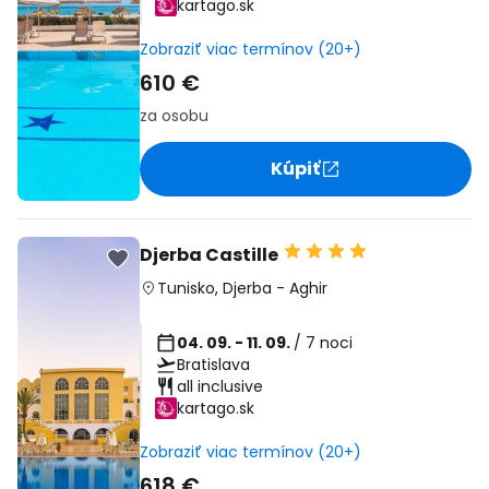
kartago.sk
Zobraziť viac termínov (20+)
610 €
za osobu
Kúpiť
Djerba Castille
Tunisko
,
Djerba
-
Aghir
04. 09. - 11. 09.
/ 7 noci
Bratislava
all inclusive
kartago.sk
Zobraziť viac termínov (20+)
618 €