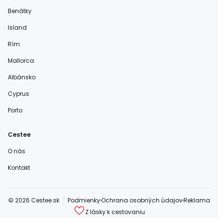
Benátky
Island
Rím
Mallorca
Albánsko
Cyprus
Porto
Cestee
O nás
Kontakt
© 2026 Cestee.sk
Podmienky
Ochrana osobných údajov
Reklama
Z lásky k cestovaniu