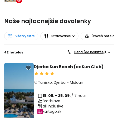
Naše najlacnejšie dovolenky
Všetky filtre
Stravovanie
Úroveň hotela
Cena (od najnižšej)
42 hotelov
Djerba Sun Beach (ex Sun Club)
Tunisko
,
Djerba
-
Midoun
18. 09. - 25. 09.
/ 7 noci
Bratislava
all inclusive
kartago.sk