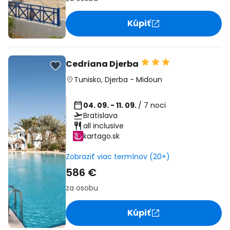
Kúpiť
Cedriana Djerba
Tunisko
,
Djerba
-
Midoun
04. 09. - 11. 09.
/ 7 noci
Bratislava
all inclusive
kartago.sk
Zobraziť viac termínov (20+)
586 €
za osobu
Kúpiť