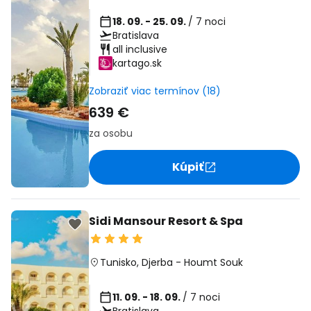
18. 09. - 25. 09.
/ 7 noci
Bratislava
all inclusive
kartago.sk
Zobraziť viac termínov (18)
639 €
za osobu
Kúpiť
Sidi Mansour Resort & Spa
Tunisko
,
Djerba
-
Houmt Souk
11. 09. - 18. 09.
/ 7 noci