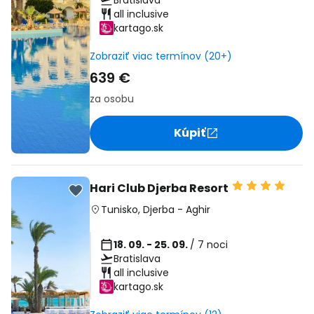
Bratislava
all inclusive
kartago.sk
Zobraziť viac termínov (20+)
639 €
za osobu
Kúpiť
Hari Club Djerba Resort
Tunisko
,
Djerba
-
Aghir
18. 09. - 25. 09.
/ 7 noci
Bratislava
all inclusive
kartago.sk