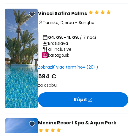
Vincci Safira Palms
Tunisko
,
Djerba
-
Sangho
04. 09. - 11. 09.
/ 7 noci
Bratislava
all inclusive
kartago.sk
Zobraziť viac termínov (20+)
594 €
za osobu
Kúpiť
Meninx Resort Spa & Aqua Park