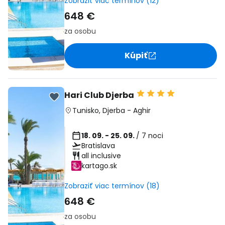
Zobraziť viac termínov (12)
648 €
za osobu
Kúpiť
Hari Club Djerba
Tunisko
,
Djerba
-
Aghir
18. 09. - 25. 09.
/ 7 noci
Bratislava
all inclusive
kartago.sk
Zobraziť viac termínov (18)
648 €
za osobu