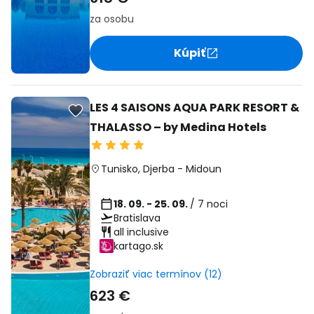
za osobu
Kúpiť
LES 4 SAISONS AQUA PARK RESORT &
THALASSO – by Medina Hotels
Tunisko
,
Djerba
-
Midoun
18. 09. - 25. 09.
/ 7 noci
Bratislava
all inclusive
kartago.sk
Zobraziť viac termínov (12)
623 €