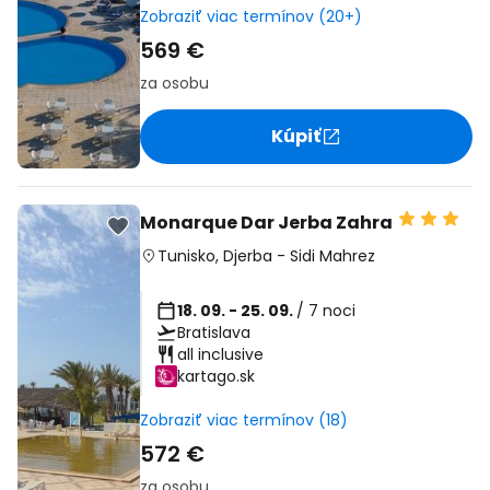
Zobraziť viac termínov (20+)
569 €
za osobu
Kúpiť
Monarque Dar Jerba Zahra
Tunisko
,
Djerba
-
Sidi Mahrez
18. 09. - 25. 09.
/ 7 noci
Bratislava
all inclusive
kartago.sk
Zobraziť viac termínov (18)
572 €
za osobu