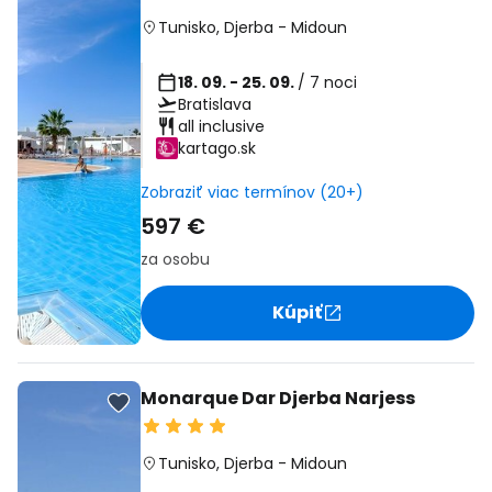
Tunisko
,
Djerba
-
Midoun
18. 09. - 25. 09.
/ 7 noci
Bratislava
all inclusive
kartago.sk
Zobraziť viac termínov (20+)
597 €
za osobu
Kúpiť
Monarque Dar Djerba Narjess
Tunisko
,
Djerba
-
Midoun