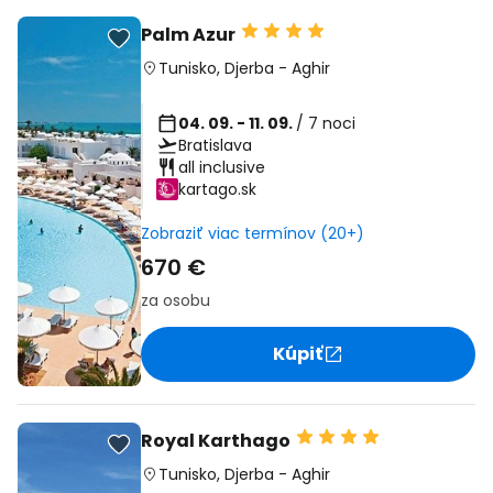
Palm Azur
Tunisko
,
Djerba
-
Aghir
04. 09. - 11. 09.
/ 7 noci
Bratislava
all inclusive
kartago.sk
Zobraziť viac termínov (20+)
670 €
za osobu
Kúpiť
Royal Karthago
Tunisko
,
Djerba
-
Aghir