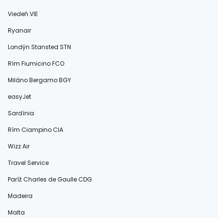
Viedeň VIE
Ryanair
Londýn Stansted STN
Rím Fiumicino FCO
Miláno Bergamo BGY
easyJet
Sardínia
Rím Ciampino CIA
Wizz Air
Travel Service
Paríž Charles de Gaulle CDG
Madeira
Malta