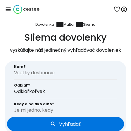
Dovolenka
Malta
Sliema
Prihláste sa do
Sliema dovolenky
služby Cestee
vyskúšajte náš jedinečný vyhľadávač dovoleniek
... celosvetovej komunity cestovateľov
Kam?
Pokračovať so službou Google
Odkiaľ?
Odkiaľkoľvek
Pokračovať na Facebooku
Kedy a na ako dlho?
Je mi jedno, kedy
Vyhľadať
Pokračovať s e-mailom