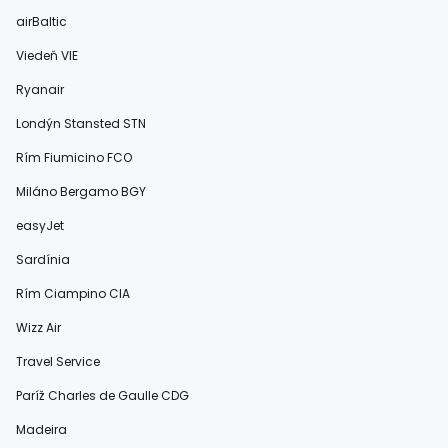
airBaltic
Viedeň VIE
Ryanair
Londýn Stansted STN
Rím Fiumicino FCO
Miláno Bergamo BGY
easyJet
Sardínia
Rím Ciampino CIA
Wizz Air
Travel Service
Paríž Charles de Gaulle CDG
Madeira