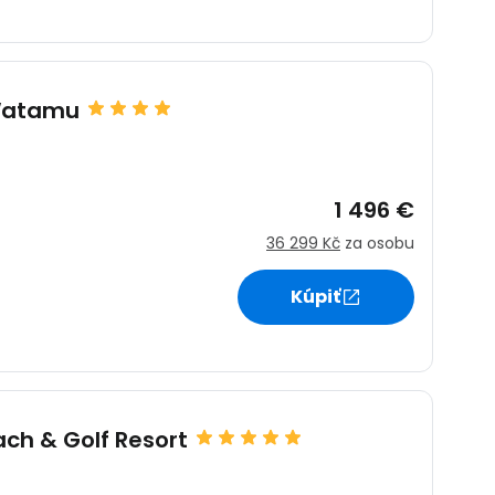
ačovať na Facebooku
Watamu
ačovať s e-mailom
1 496 €
36 299 Kč
za osobu
Kúpiť
ch & Golf Resort