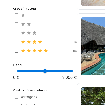
Úroveň hotela
16
56
Cena
0 €
8 000 €
Cestovná kancelária
kartago.sk