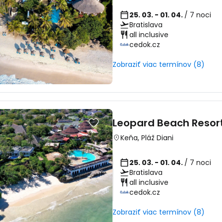
25. 03. - 01. 04.
/ 7 noci
Bratislava
all inclusive
cedok.cz
Zobraziť viac termínov (8)
Leopard Beach Resor
Keňa
,
Pláž Diani
25. 03. - 01. 04.
/ 7 noci
Bratislava
all inclusive
cedok.cz
Zobraziť viac termínov (8)