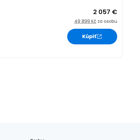
2 057 €
49 899 Kč
za osobu
Kúpiť