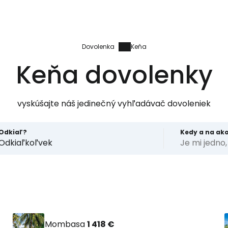
Dovolenka
Keňa
Keňa dovolenky
vyskúšajte náš jedinečný vyhľadávač dovoleniek
Odkiaľ?
Kedy a na ak
Odkiaľkoľvek
Je mi jedno
Mombasa
1 418 €