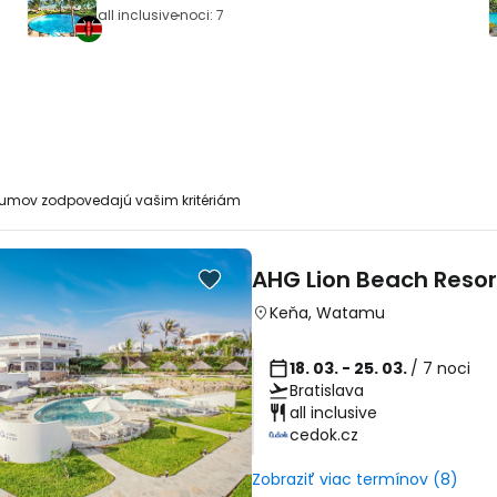
all inclusive
noci: 7
tumov zodpovedajú vašim kritériám
AHG Lion Beach Resor
Keňa
,
Watamu
18. 03. - 25. 03.
/ 7 noci
Bratislava
all inclusive
cedok.cz
Zobraziť viac termínov (8)