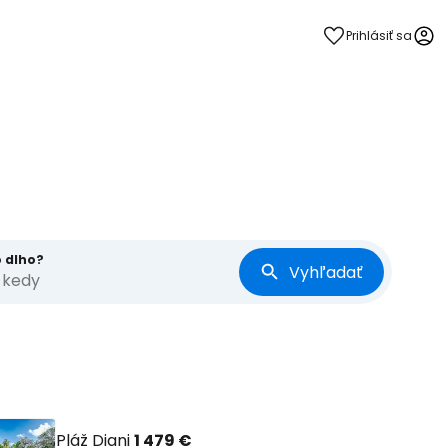
Prihlásiť sa
o dlho?
Vyhľadať
, kedy
Pláž Diani
1 479 €