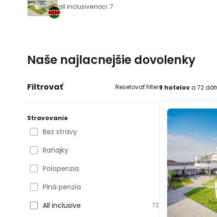
all inclusive
noci: 7
Naše najlacnejšie dovolenky
Filtrovať
Resetovať filter
9 hotelov
a 72 dá
Stravovanie
Bez stravy
Raňajky
Polopenzia
Plná penzia
All inclusive
72