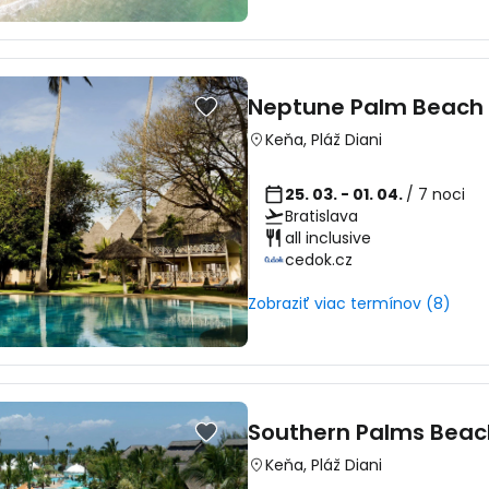
Neptune Palm Beach 
Keňa
,
Pláž Diani
25. 03. - 01. 04.
/ 7 noci
Bratislava
all inclusive
cedok.cz
Zobraziť viac termínov (8)
Southern Palms Beac
Keňa
,
Pláž Diani