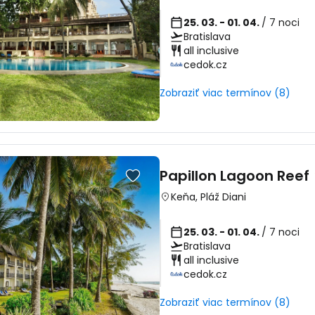
25. 03. - 01. 04.
/ 7 noci
Bratislava
all inclusive
cedok.cz
Zobraziť viac termínov (8)
Prihláste sa
Papillon Lagoon Reef
Keňa
,
Pláž Diani
Cestee
25. 03. - 01. 04.
/ 7 noci
Bratislava
... celosvetovej komunity cestovate
all inclusive
cedok.cz
Pokrač
Zobraziť viac termínov (8)