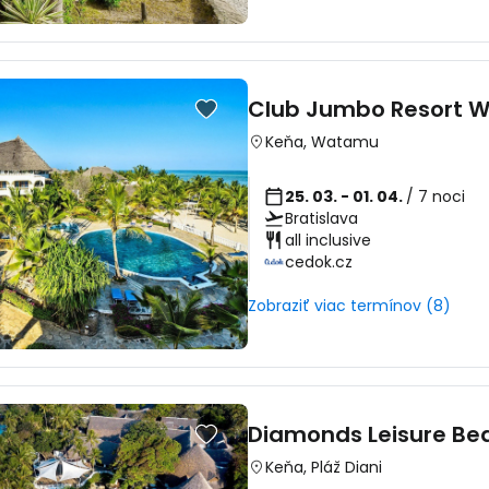
Pokr
Club Jumbo Resort 
Keňa
,
Watamu
Pokr
25. 03. - 01. 04.
/ 7 noci
Bratislava
all inclusive
cedok.cz
Zobraziť viac termínov (8)
Diamonds Leisure Bea
Keňa
,
Pláž Diani