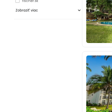
fischer.sk
Zobraziť viac
blue-style.cz
fischer.cz
eximtours.cz
cedok.cz
72
ceskekormidlo.cz
tui.cz
dertour.ro
kartagotours.hu