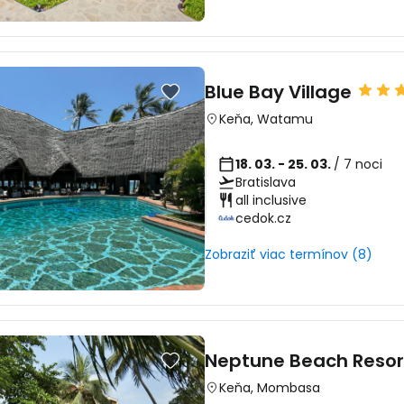
Blue Bay Village
Keňa
,
Watamu
18. 03. - 25. 03.
/ 7 noci
Bratislava
all inclusive
cedok.cz
Zobraziť viac termínov (8)
Neptune Beach Resor
Keňa
,
Mombasa