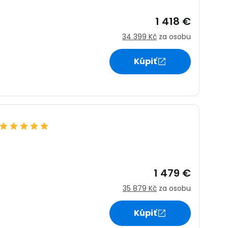
1 418 €
34 399 Kč
za osobu
Kúpiť
 do služby
1 479 €
ľov
35 879 Kč
za osobu
Kúpiť
ovať so službou Google