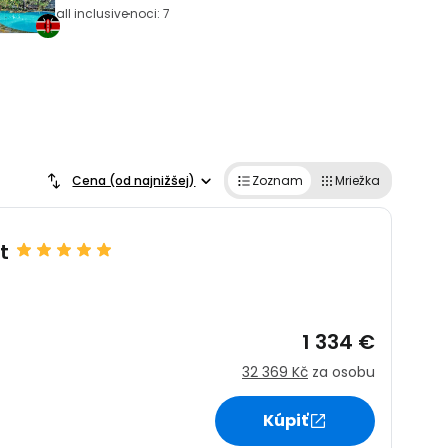
all inclusive
noci: 7
Cena (od najnižšej)
Zoznam
Mriežka
t
1 334 €
32 369 Kč
za osobu
Kúpiť