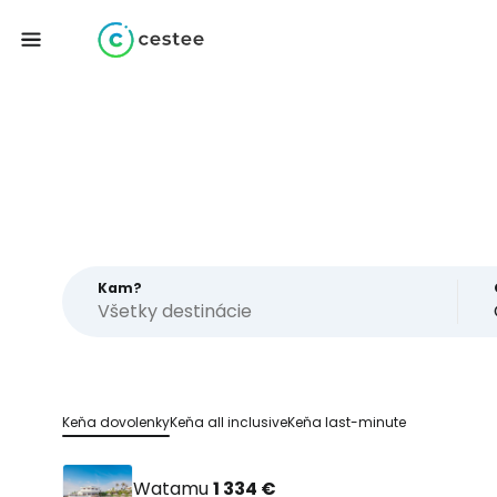
Kam?
Keňa dovolenky
Keňa all inclusive
Keňa last-minute
Watamu
1 334 €