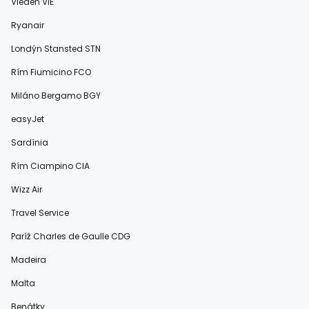
Viedeň VIE
Ryanair
Londýn Stansted STN
Rím Fiumicino FCO
Miláno Bergamo BGY
easyJet
Sardínia
Rím Ciampino CIA
Wizz Air
Travel Service
Paríž Charles de Gaulle CDG
Madeira
Malta
Benátky