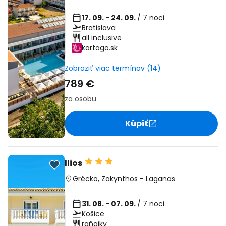
17. 09. - 24. 09.
/ 7 noci
Bratislava
all inclusive
kartago.sk
Zobraziť viac termínov (14)
789 €
za osobu
Kúpiť
Ilios
Grécko
,
Zakynthos
-
Laganas
31. 08. - 07. 09.
/ 7 noci
Košice
raňajky