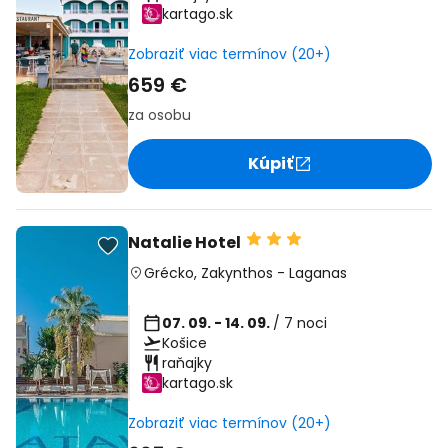
kartago.sk
Zobraziť viac termínov (20+)
659 €
za osobu
Kúpiť
Natalie Hotel
Grécko
,
Zakynthos
-
Laganas
07. 09. - 14. 09.
/ 7 noci
Košice
raňajky
kartago.sk
Zobraziť viac termínov (20+)