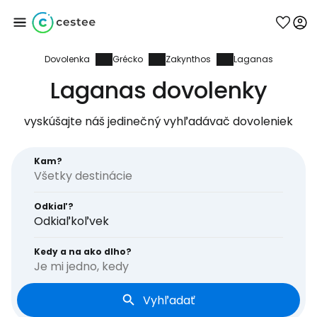
Dovolenka
Grécko
Zakynthos
Laganas
Prihláste sa do
Laganas dovolenky
služby Cestee
vyskúšajte náš jedinečný vyhľadávač dovoleniek
... celosvetovej komunity cestovateľov
Kam?
Pokračovať so službou Google
Odkiaľ?
Odkiaľkoľvek
Pokračovať na Facebooku
Kedy a na ako dlho?
Je mi jedno, kedy
Vyhľadať
Pokračovať s e-mailom