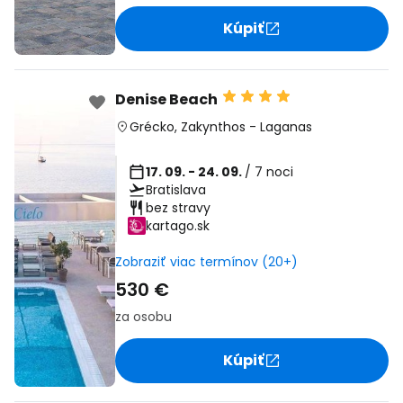
Kúpiť
Denise Beach
Grécko
,
Zakynthos
-
Laganas
17. 09. - 24. 09.
/ 7 noci
Bratislava
bez stravy
kartago.sk
Zobraziť viac termínov (20+)
530 €
za osobu
Kúpiť