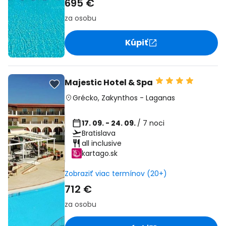
695 €
za osobu
Kúpiť
Majestic Hotel & Spa
Grécko
,
Zakynthos
-
Laganas
17. 09. - 24. 09.
/ 7 noci
Bratislava
all inclusive
kartago.sk
Zobraziť viac termínov (20+)
712 €
za osobu