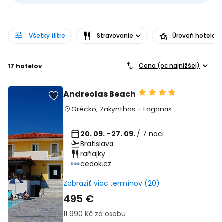
Všetky filtre
Stravovanie
Úroveň hotela
Cena (od najnižšej)
17 hotelov
Andreolas Beach
Grécko
,
Zakynthos
-
Laganas
20. 09. - 27. 09.
/ 7 noci
Bratislava
raňajky
cedok.cz
Zobraziť viac termínov (20)
495 €
11 990 Kč
za osobu