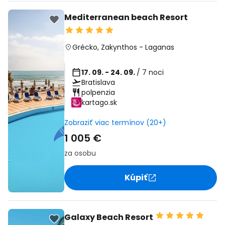
Mediterranean beach Resort
Grécko
,
Zakynthos
-
Laganas
17. 09. - 24. 09.
/ 7 noci
Bratislava
polpenzia
kartago.sk
Zobraziť viac termínov (20+)
1 005 €
za osobu
Kúpiť
Galaxy Beach Resort