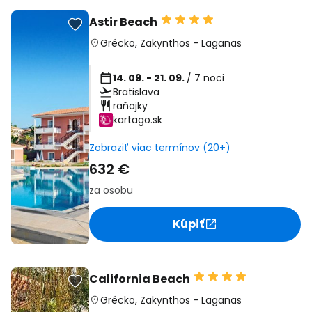
Astir Beach
Grécko
,
Zakynthos
-
Laganas
14. 09. - 21. 09.
/ 7 noci
Bratislava
raňajky
kartago.sk
Zobraziť viac termínov (20+)
632 €
za osobu
Kúpiť
California Beach
Grécko
,
Zakynthos
-
Laganas