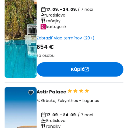
17. 09. - 24. 09.
/ 7 noci
Bratislava
raňajky
kartago.sk
Zobraziť viac termínov (20+)
654 €
za osobu
Kúpiť
Astir Palace
Grécko
,
Zakynthos
-
Laganas
17. 09. - 24. 09.
/ 7 noci
Bratislava
raňajky