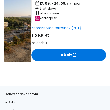
17. 09. - 24. 09.
/ 7 noci
Bratislava
all inclusive
kartago.sk
Zobraziť viac termínov (20+)
1 389 €
za osobu
Kúpiť
Trendy sprievodcovia
airBaltic