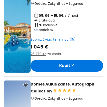
Grécko
,
Zakynthos
-
Laganas
08. 06. - 15. 06.
/ 7 noci
Bratislava
all inclusive
cedok.cz
Zobraziť viac termínov (15)
1 045 €
25 279 Kč
za osobu
Kúpiť
Domes Aulūs Zante, Autograph
Collection
Grécko
,
Zakynthos
-
Laganas