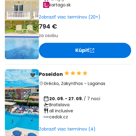
kartago.sk
Zobraziť viac termínov (20+)
794 €
za osobu
Kúpiť
Poseidon
Grécko
,
Zakynthos
-
Laganas
20. 09. - 27. 09.
/ 7 noci
Bratislava
all inclusive
cedok.cz
Zobraziť viac termínov (4)