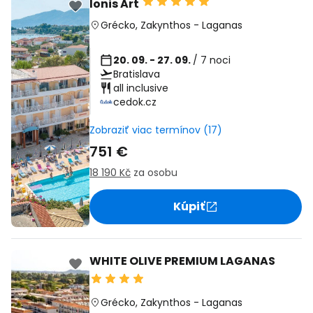
Ionis Art
Grécko
,
Zakynthos
-
Laganas
20. 09. - 27. 09.
/ 7 noci
Bratislava
all inclusive
cedok.cz
Zobraziť viac termínov (17)
751 €
18 190 Kč
za osobu
Kúpiť
WHITE OLIVE PREMIUM LAGANAS
Grécko
,
Zakynthos
-
Laganas