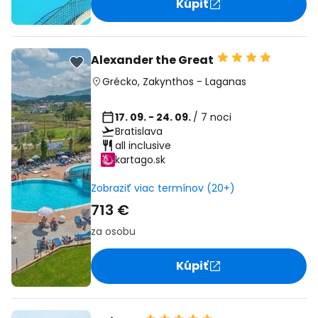
Kúpiť
Alexander the Great
Grécko
,
Zakynthos
-
Laganas
17. 09. - 24. 09.
/ 7 noci
Bratislava
all inclusive
kartago.sk
Zobraziť viac termínov (20+)
713 €
za osobu
Kúpiť