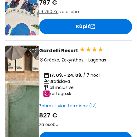
797 €
19 290 Kč
za osobu
Kúpiť
Gardelli Resort
Grécko
,
Zakynthos
-
Laganas
17. 09. - 24. 09.
/ 7 noci
Bratislava
all inclusive
kartago.sk
Zobraziť viac termínov (12)
827 €
za osobu