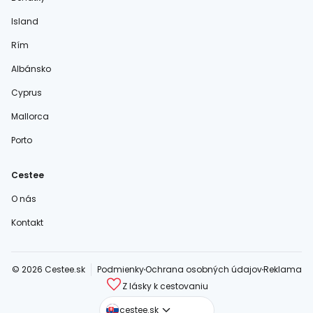
Island
Rím
Albánsko
Cyprus
Mallorca
Porto
Cestee
O nás
Kontakt
© 2026 Cestee.sk
Podmienky
Ochrana osobných údajov
Reklama
Z lásky k cestovaniu
cestee.com
cestee.sk