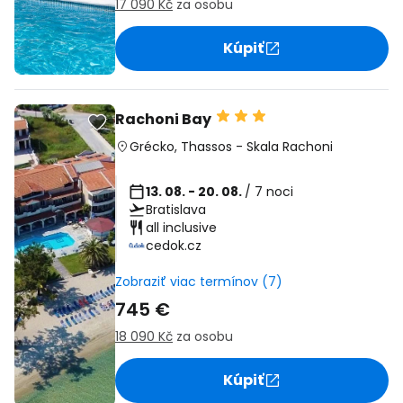
17 090 Kč
za osobu
Kúpiť
Rachoni Bay
Grécko
,
Thassos
-
Skala Rachoni
13. 08. - 20. 08.
/ 7 noci
Bratislava
all inclusive
cedok.cz
Zobraziť viac termínov (7)
745 €
18 090 Kč
za osobu
Kúpiť