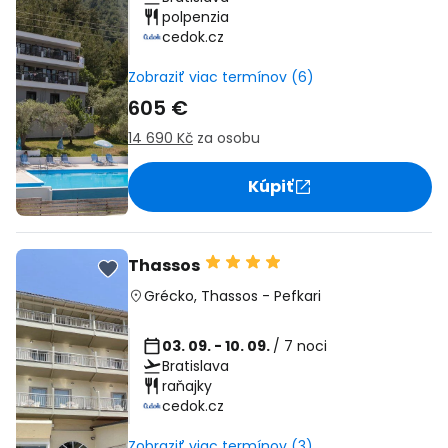
polpenzia
cedok.cz
Zobraziť viac termínov (6)
605 €
14 690 Kč
za osobu
Kúpiť
Thassos
Grécko
,
Thassos
-
Pefkari
03. 09. - 10. 09.
/ 7 noci
Bratislava
raňajky
cedok.cz
Zobraziť viac termínov (3)