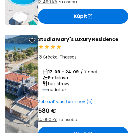
13 490 Kč
za osobu
Kúpiť
Studia Mary´s Luxury Residence
Grécko
,
Thassos
17. 09. - 24. 09.
/ 7 noci
Bratislava
bez stravy
cedok.cz
Zobraziť viac termínov (5)
580 €
14 090 Kč
za osobu