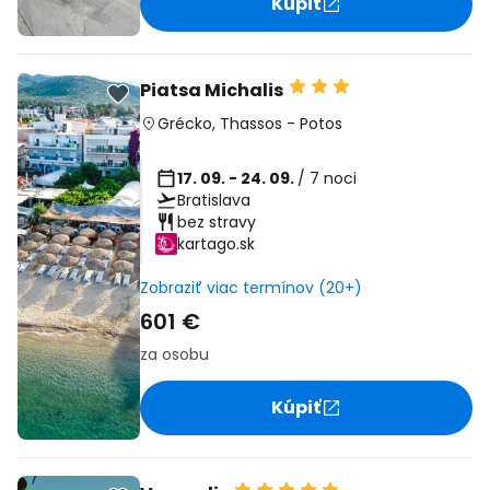
Kúpiť
Piatsa Michalis
Grécko
,
Thassos
-
Potos
17. 09. - 24. 09.
/ 7 noci
Bratislava
bez stravy
kartago.sk
Zobraziť viac termínov (20+)
601 €
za osobu
Kúpiť