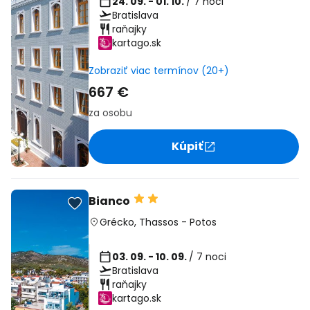
24. 09. - 01. 10.
/ 7 noci
Bratislava
raňajky
kartago.sk
Zobraziť viac termínov (20+)
667 €
za osobu
Kúpiť
Bianco
Grécko
,
Thassos
-
Potos
03. 09. - 10. 09.
/ 7 noci
Bratislava
raňajky
kartago.sk