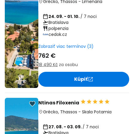
Grécko
,
Thassos
-
Limenaria
24. 09. - 01. 10.
/ 7 noci
Bratislava
polpenzia
cedok.cz
Zobraziť viac termínov (3)
762 €
18 490 Kč
za osobu
Kúpiť
Ntinas Filoxenia
Grécko
,
Thassos
-
Skala Potamia
27. 08. - 03. 09.
/ 7 noci
Bratislava