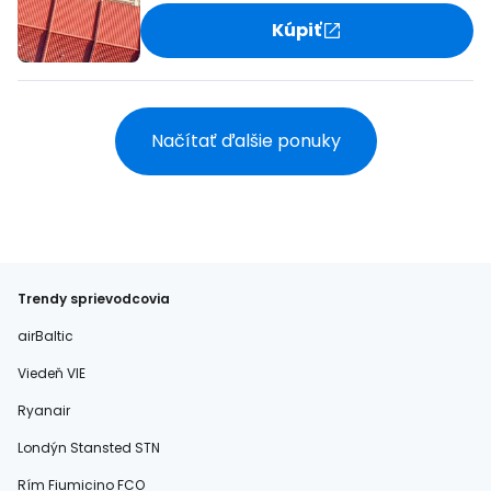
Kúpiť
Načítať ďalšie ponuky
Trendy sprievodcovia
airBaltic
Viedeň VIE
Ryanair
Londýn Stansted STN
Rím Fiumicino FCO