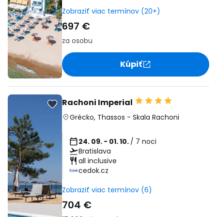
Zobraziť viac termínov (20+)
697 €
za osobu
Kúpiť
Rachoni Imperial
Grécko
,
Thassos
-
Skala Rachoni
24. 09. - 01. 10.
/ 7 noci
Bratislava
all inclusive
cedok.cz
Zobraziť viac termínov (6)
704 €