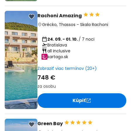
Rachoni Amazing
Grécko
,
Thassos
-
Skala Rachoni
24. 09. - 01. 10.
/ 7 noci
Bratislava
all inclusive
kartago.sk
Zobraziť viac termínov (20+)
748 €
za osobu
Kúpiť
Green Bay