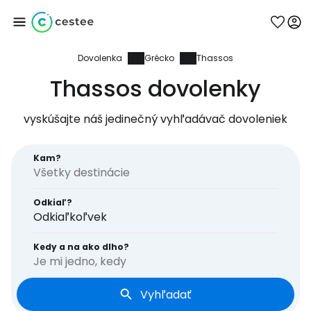
Dovolenka
Grécko
Thassos
Prihláste sa do
Thassos dovolenky
služby Cestee
vyskúšajte náš jedinečný vyhľadávač dovoleniek
... celosvetovej komunity cestovateľov
Kam?
Pokračovať so službou Google
Odkiaľ?
Odkiaľkoľvek
Pokračovať na Facebooku
Kedy a na ako dlho?
Je mi jedno, kedy
Vyhľadať
Pokračovať s e-mailom