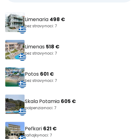
Limenaria
498 €
bez stravy
noci: 7
Limenas
518 €
bez stravy
noci: 7
Potos
601 €
bez stravy
noci: 7
Skala Potamia
605 €
polpenzia
noci: 7
Pefkari
621 €
raňajky
noci: 7