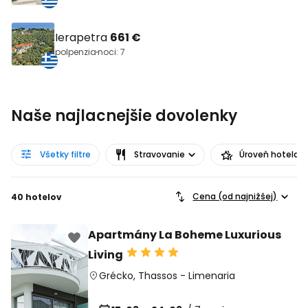
Ierapetra
661 €
polpenzia
noci: 7
Naše najlacnejšie dovolenky
Všetky filtre
Stravovanie
Úroveň hotela
Cena (od najnižšej)
40 hotelov
Apartmány La Boheme Luxurious
Living
Grécko
,
Thassos
-
Limenaria