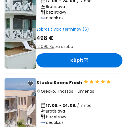
17. 09. - 24. 09.
/ 7 noci
Bratislava
bez stravy
cedok.cz
Zobraziť viac termínov (6)
498 €
12 090 Kč
za osobu
Kúpiť
Studia Sirens Fresh
Grécko
,
Thassos
-
Limenas
17. 09. - 24. 09.
/ 7 noci
Bratislava
bez stravy
cedok.cz