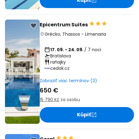
Kúpiť
Epicentrum Suites
Grécko
,
Thassos
-
Limenaria
17. 09. - 24. 09.
/ 7 noci
Bratislava
raňajky
cedok.cz
Zobraziť viac termínov (3)
650 €
15 790 Kč
za osobu
Kúpiť