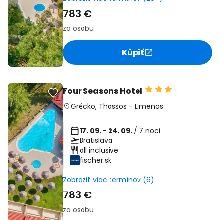
783 €
za osobu
Kúpiť
Four Seasons Hotel
Grécko
,
Thassos
-
Limenas
17. 09. - 24. 09.
/ 7 noci
Bratislava
all inclusive
fischer.sk
Zobraziť viac termínov (6)
783 €
za osobu