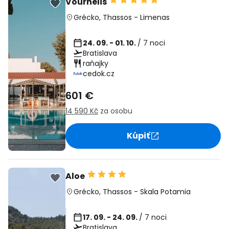
Vournelis
Grécko
,
Thassos
-
Limenas
24. 09. - 01. 10.
/ 7 noci
Bratislava
raňajky
cedok.cz
601 €
14 590 Kč
za osobu
Kúpiť
Aloe
Grécko
,
Thassos
-
Skala Potamia
17. 09. - 24. 09.
/ 7 noci
Bratislava