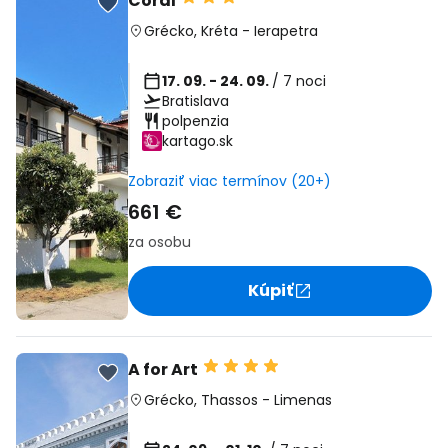
Coral
Grécko
,
Kréta
-
Ierapetra
17. 09. - 24. 09.
/ 7 noci
Bratislava
polpenzia
kartago.sk
Zobraziť viac termínov (20+)
661 €
za osobu
Kúpiť
A for Art
Grécko
,
Thassos
-
Limenas