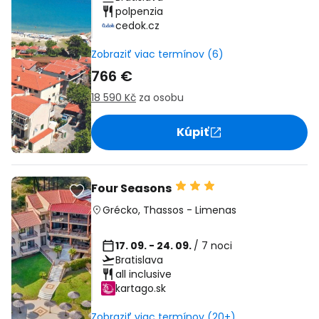
polpenzia
cedok.cz
Zobraziť viac termínov (6)
766 €
18 590 Kč
za osobu
Kúpiť
Four Seasons
Grécko
,
Thassos
-
Limenas
17. 09. - 24. 09.
/ 7 noci
Bratislava
all inclusive
kartago.sk
Zobraziť viac termínov (20+)