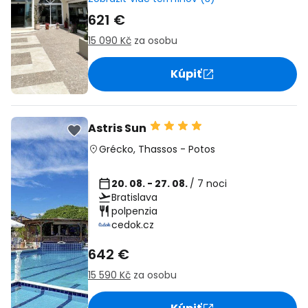
621 €
15 090 Kč
za osobu
Kúpiť
Astris Sun
Grécko
,
Thassos
-
Potos
20. 08. - 27. 08.
/ 7 noci
Bratislava
polpenzia
cedok.cz
642 €
15 590 Kč
za osobu