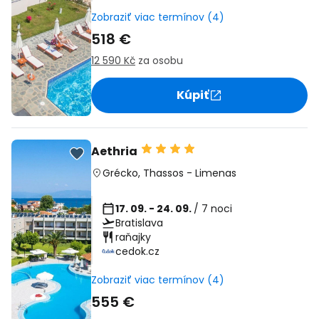
Zobraziť viac termínov (4)
518 €
12 590 Kč
za osobu
Kúpiť
Aethria
Grécko
,
Thassos
-
Limenas
17. 09. - 24. 09.
/ 7 noci
Bratislava
raňajky
cedok.cz
Zobraziť viac termínov (4)
555 €