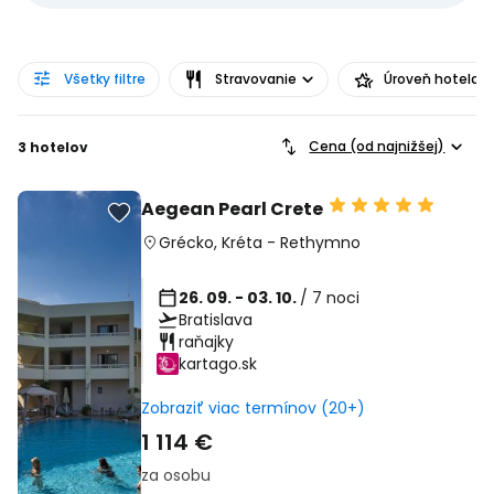
Všetky filtre
Stravovanie
Úroveň hotela
Cena (od najnižšej)
3 hotelov
Aegean Pearl Crete
Grécko
,
Kréta
-
Rethymno
26. 09. - 03. 10.
/ 7 noci
Bratislava
raňajky
kartago.sk
Zobraziť viac termínov (20+)
1 114 €
za osobu