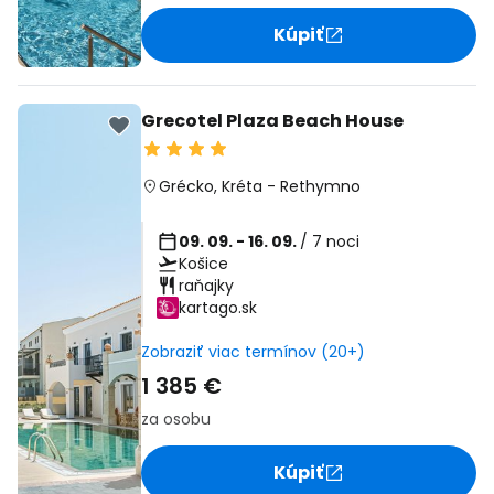
Kúpiť
Grecotel Plaza Beach House
Grécko
,
Kréta
-
Rethymno
09. 09. - 16. 09.
/ 7 noci
Košice
raňajky
kartago.sk
Zobraziť viac termínov (20+)
1 385 €
za osobu
Kúpiť