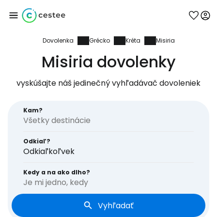
Dovolenka
Grécko
Kréta
Misiria
Prihláste sa do
Misiria dovolenky
služby Cestee
vyskúšajte náš jedinečný vyhľadávač dovoleniek
... celosvetovej komunity cestovateľov
Kam?
Pokračovať so službou Google
Odkiaľ?
Odkiaľkoľvek
Pokračovať na Facebooku
Kedy a na ako dlho?
Je mi jedno, kedy
Vyhľadať
Pokračovať s e-mailom