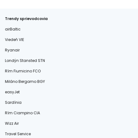
Trendy sprievodcovia
airBaltic
Viedeň VIE
Ryanair
Londýn Stansted STN
Rím Fiumicino FCO
Miláno Bergamo BGY
easyJet
Sardínia
Rím Ciampino CIA
Wizz Air
Travel Service