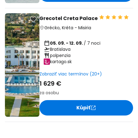
Grecotel Creta Palace
Grécko
,
Kréta
-
Misiria
05. 09. - 12. 09.
/ 7 noci
Bratislava
polpenzia
kartago.sk
Zobraziť viac termínov (20+)
1 629 €
za osobu
Kúpiť