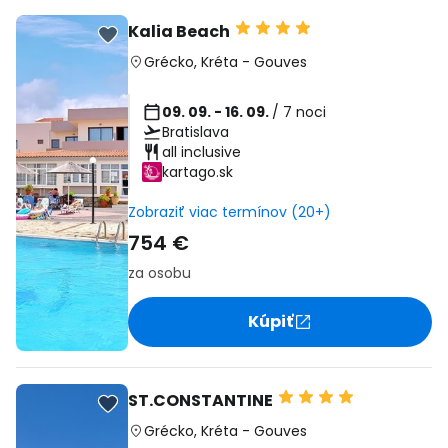
Kalia Beach
Grécko
,
Kréta
-
Gouves
09. 09. - 16. 09.
/ 7 noci
Bratislava
all inclusive
kartago.sk
Zobraziť viac termínov (20+)
754 €
za osobu
Kúpiť
ST.CONSTANTINE
Grécko
,
Kréta
-
Gouves