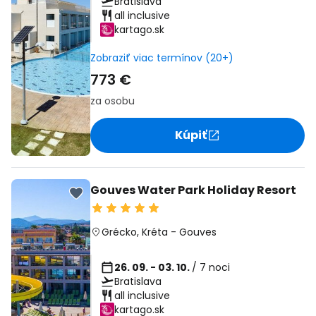
Bratislava
all inclusive
kartago.sk
Zobraziť viac termínov (20+)
773 €
za osobu
Kúpiť
Gouves Water Park Holiday Resort
Grécko
,
Kréta
-
Gouves
26. 09. - 03. 10.
/ 7 noci
Bratislava
all inclusive
kartago.sk