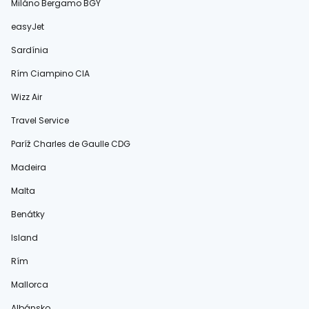
Miláno Bergamo BGY
easyJet
Sardínia
Rím Ciampino CIA
Wizz Air
Travel Service
Paríž Charles de Gaulle CDG
Madeira
Malta
Benátky
Island
Rím
Mallorca
Albánsko