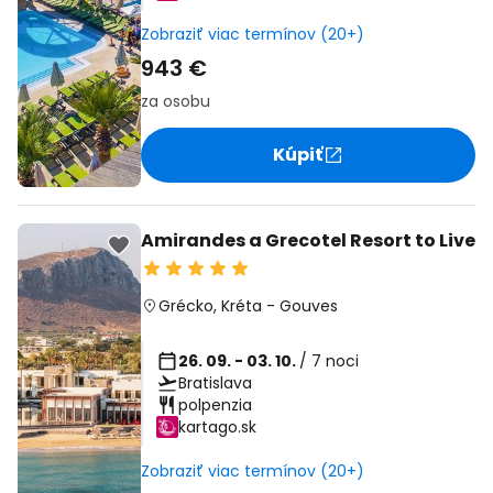
Zobraziť viac termínov (20+)
943 €
za osobu
Kúpiť
Amirandes a Grecotel Resort to Live
Grécko
,
Kréta
-
Gouves
26. 09. - 03. 10.
/ 7 noci
Bratislava
polpenzia
kartago.sk
Zobraziť viac termínov (20+)