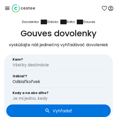
Dovolenka
Grécko
Kréta
Gouves
Prihláste sa do
Gouves dovolenky
služby Cestee
vyskúšajte náš jedinečný vyhľadávač dovoleniek
... celosvetovej komunity cestovateľov
Kam?
Pokračovať so službou Google
Odkiaľ?
Odkiaľkoľvek
Pokračovať na Facebooku
Kedy a na ako dlho?
Je mi jedno, kedy
Vyhľadať
Pokračovať s e-mailom