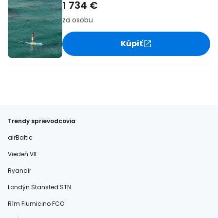
1 734 €
za osobu
Kúpiť
Trendy sprievodcovia
airBaltic
Viedeň VIE
Ryanair
Londýn Stansted STN
Rím Fiumicino FCO