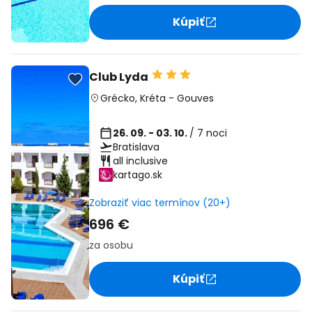
Kúpiť
Club Lyda
Grécko
,
Kréta
-
Gouves
26. 09. - 03. 10.
/ 7 noci
Bratislava
all inclusive
kartago.sk
Zobraziť viac termínov (20+)
696 €
za osobu
Kúpiť