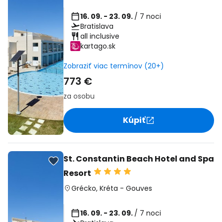
16. 09. - 23. 09.
/ 7 noci
Bratislava
all inclusive
kartago.sk
Zobraziť viac termínov (20+)
773 €
za osobu
Kúpiť
St. Constantin Beach Hotel and Spa
Resort
Grécko
,
Kréta
-
Gouves
16. 09. - 23. 09.
/ 7 noci