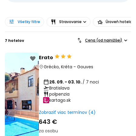
Všetky filtre
Stravovanie
Úroveň hotela
Cena (od najnižšej)
7 hotelov
Erato
Grécko
,
Kréta
-
Gouves
26. 09. - 03. 10.
/ 7 noci
Bratislava
polpenzia
kartago.sk
Zobraziť viac termínov (4)
643 €
za osobu