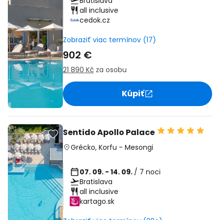
Bratislava
all inclusive
cedok.cz
Zobraziť viac termínov (17)
902 €
21 890 Kč
za osobu
Kúpiť
Sentido Apollo Palace
Grécko
,
Korfu
-
Mesongi
07. 09. - 14. 09.
/ 7 noci
Bratislava
all inclusive
kartago.sk