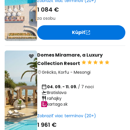
Zobraziť viac termínov (20+)
1 084 €
za osobu
Kúpiť
Domes Miramare, a Luxury
Collection Resort
Grécko
,
Korfu
-
Mesongi
04. 09. - 11. 09.
/ 7 noci
Bratislava
raňajky
kartago.sk
Zobraziť viac termínov (20+)
1 961 €