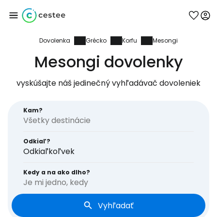
Dovolenka
Grécko
Korfu
Mesongi
Prihláste sa do
Mesongi dovolenky
služby Cestee
vyskúšajte náš jedinečný vyhľadávač dovoleniek
... celosvetovej komunity cestovateľov
Kam?
Pokračovať so službou Google
Odkiaľ?
Odkiaľkoľvek
Pokračovať na Facebooku
Kedy a na ako dlho?
Je mi jedno, kedy
Vyhľadať
Pokračovať s e-mailom