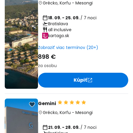
Grécko
,
Korfu
-
Mesongi
18. 09. - 25. 09.
/ 7 noci
Bratislava
all inclusive
kartago.sk
Zobraziť viac termínov (20+)
898 €
za osobu
Kúpiť
Gemini
Grécko
,
Korfu
-
Mesongi
21. 09. - 28. 09.
/ 7 noci