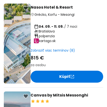
Nasos Hotel & Resort
Grécko
,
Korfu
-
Mesongi
04. 09. - 11. 09.
/ 7 noci
Bratislava
polpenzia
kartago.sk
Zobraziť viac termínov (8)
815 €
za osobu
Kúpiť
Canvas by Mitsis Messonghi