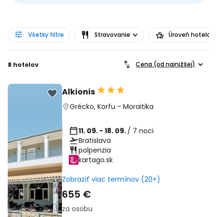
Všetky filtre
Stravovanie
Úroveň hotela
Cena (od najnižšej)
8 hotelov
Alkionis
Grécko
,
Korfu
-
Moraitika
11. 09. - 18. 09.
/ 7 noci
Bratislava
polpenzia
kartago.sk
Zobraziť viac termínov (20+)
655 €
za osobu