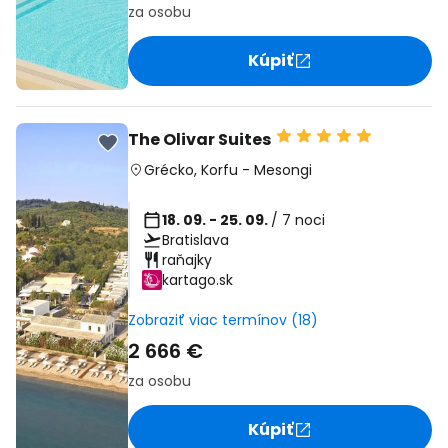
za osobu
Kúpiť
The Olivar Suites
Grécko
,
Korfu
-
Mesongi
18. 09. - 25. 09.
/ 7 noci
Bratislava
raňajky
kartago.sk
Zobraziť viac termínov (18)
2 666 €
za osobu
Kúpiť