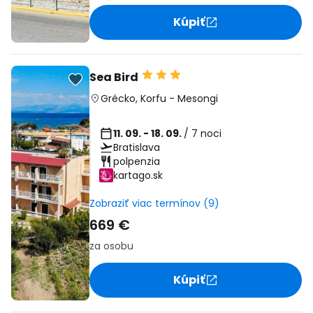
Kúpiť
Sea Bird
Grécko
,
Korfu
-
Mesongi
11. 09. - 18. 09.
/ 7 noci
Bratislava
polpenzia
kartago.sk
Zobraziť viac termínov (9)
669 €
za osobu
Kúpiť