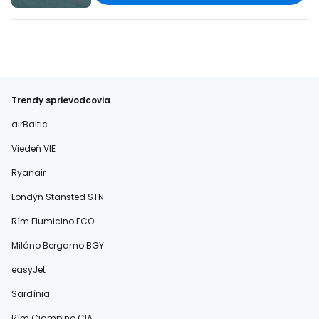
Trendy sprievodcovia
airBaltic
Viedeň VIE
Ryanair
Londýn Stansted STN
Rím Fiumicino FCO
Miláno Bergamo BGY
easyJet
Sardínia
Rím Ciampino CIA