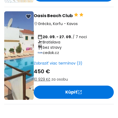
Oasis Beach Club
Grécko
,
Korfu
-
Kavos
20. 09. - 27. 09.
/ 7 noci
Bratislava
bez stravy
cedok.cz
Zobraziť viac termínov (3)
450 €
10 929 Kč
za osobu
Kúpiť