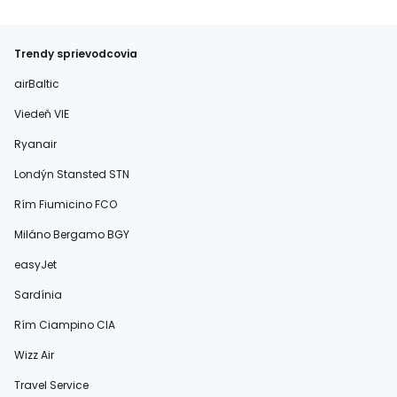
Trendy sprievodcovia
airBaltic
Viedeň VIE
Ryanair
Londýn Stansted STN
Rím Fiumicino FCO
Miláno Bergamo BGY
easyJet
Sardínia
Rím Ciampino CIA
Wizz Air
Travel Service