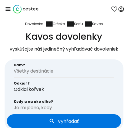
Dovolenka
Grécko
Korfu
Kavos
Prihláste sa do
Kavos dovolenky
služby Cestee
vyskúšajte náš jedinečný vyhľadávač dovoleniek
... celosvetovej komunity cestovateľov
Kam?
Pokračovať so službou Google
Odkiaľ?
Odkiaľkoľvek
Pokračovať na Facebooku
Kedy a na ako dlho?
Je mi jedno, kedy
Vyhľadať
Pokračovať s e-mailom