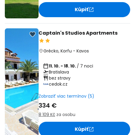
Kúpiť
Captain's Studios Apartments
Grécko
,
Korfu
-
Kavos
11. 10. - 18. 10.
/ 7 noci
Bratislava
bez stravy
cedok.cz
Zobraziť viac termínov (5)
334 €
8 109 Kč
za osobu
Kúpiť