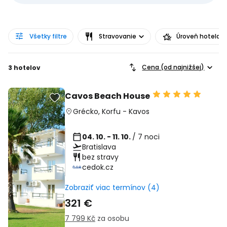
Všetky filtre
Stravovanie
Úroveň hotela
Cena (od najnižšej)
3 hotelov
Cavos Beach House
Grécko
,
Korfu
-
Kavos
04. 10. - 11. 10.
/ 7 noci
Bratislava
bez stravy
cedok.cz
Zobraziť viac termínov (4)
321 €
7 799 Kč
za osobu