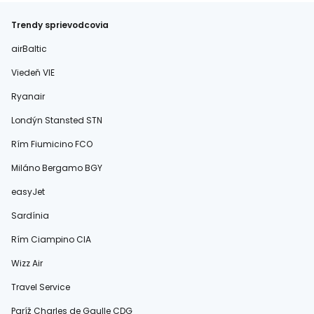
Trendy sprievodcovia
airBaltic
Viedeň VIE
Ryanair
Londýn Stansted STN
Rím Fiumicino FCO
Miláno Bergamo BGY
easyJet
Sardínia
Rím Ciampino CIA
Wizz Air
Travel Service
Paríž Charles de Gaulle CDG