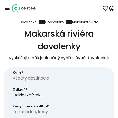
Dovolenka
Chorvátsko
Makarská riviéra
Prihláste sa do
Makarská riviéra
služby Cestee
dovolenky
... celosvetovej komunity cestovateľov
vyskúšajte náš jedinečný vyhľadávač dovoleniek
Pokračovať so službou Google
Kam?
Odkiaľ?
Pokračovať na Facebooku
Odkiaľkoľvek
Kedy a na ako dlho?
Je mi jedno, kedy
Pokračovať s e-mailom