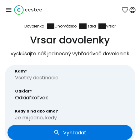
Dovolenka
Chorvátsko
Istria
Vrsar
Prihláste sa do
Vrsar dovolenky
služby Cestee
vyskúšajte náš jedinečný vyhľadávač dovoleniek
... celosvetovej komunity cestovateľov
Kam?
Pokračovať so službou Google
Odkiaľ?
Odkiaľkoľvek
Pokračovať na Facebooku
Kedy a na ako dlho?
Je mi jedno, kedy
Vyhľadať
Pokračovať s e-mailom