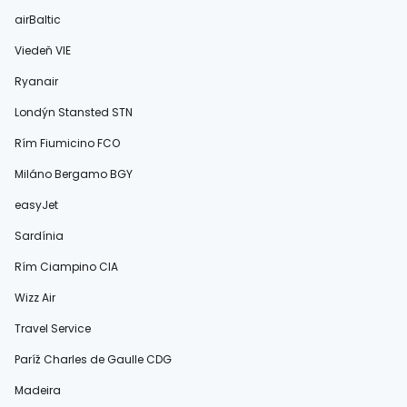
airBaltic
Viedeň VIE
Ryanair
Londýn Stansted STN
Rím Fiumicino FCO
Miláno Bergamo BGY
easyJet
Sardínia
Rím Ciampino CIA
Wizz Air
Travel Service
Paríž Charles de Gaulle CDG
Madeira